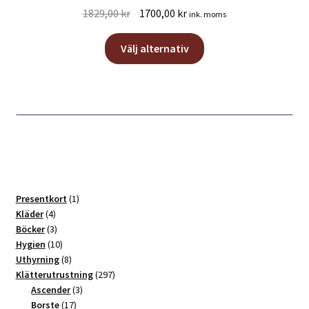
Det
Det
1829,00
kr
1700,00
kr
ink. moms
ursprungliga
nuvarande
Den
priset
priset
Välj alternativ
här
var:
är:
produkten
1829,00 kr.
1700,00 kr.
har
flera
varianter.
De
olika
alternativen
kan
1
Presentkort
1
väljas
4
produkt
Kläder
4
produkter
3
Böcker
3
på
produkter
10
Hygien
10
produktsidan
produkter
8
Uthyrning
8
produkter
297
Klätterutrustning
297
3
produkter
Ascender
3
17
produkter
Borste
17