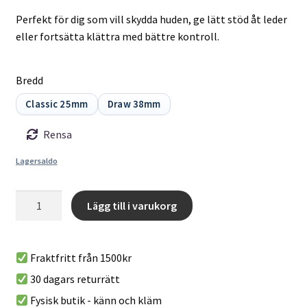
Perfekt för dig som vill skydda huden, ge lätt stöd åt leder
eller fortsätta klättra med bättre kontroll.
Bredd
Classic 25mm
Draw 38mm
Rensa
Lagersaldo
VerticalTape
Lägg till i varukorg
mängd
A
l
Fraktfritt från 1500kr
t
30 dagars returrätt
e
r
Fysisk butik - känn och kläm