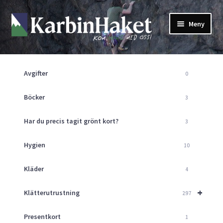
Hoppa
Hoppa
Meny
till
till
navigering
innehåll
Shop
Om Oss
Avgifter
0
Returpolicy
Mitt Konto
Böcker
3
Butik
Har du precis tagit grönt kort?
3
Kurser
Klätterväggen
Hygien
10
Guider
Expand
Kläder
4
underm
Aktuellt
+
Klätterutrustning
297
Presentkort
1