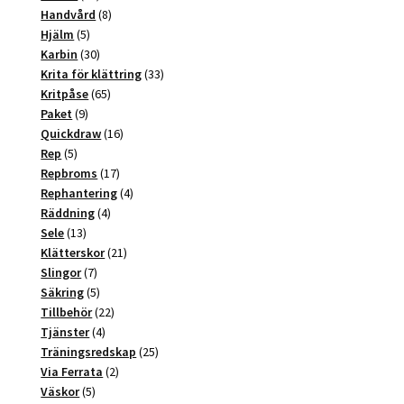
produkter
8
Handvård
8
5
produkter
Hjälm
5
produkter
30
Karbin
30
produkter
33
Krita för klättring
33
65
produkter
Kritpåse
65
9
produkter
Paket
9
produkter
16
Quickdraw
16
5
produkter
Rep
5
produkter
17
Repbroms
17
produkter
4
Rephantering
4
4
produkter
Räddning
4
13
produkter
Sele
13
produkter
21
Klätterskor
21
7
produkter
Slingor
7
produkter
5
Säkring
5
produkter
22
Tillbehör
22
4
produkter
Tjänster
4
produkter
25
Träningsredskap
25
2
produkter
Via Ferrata
2
5
produkter
Väskor
5