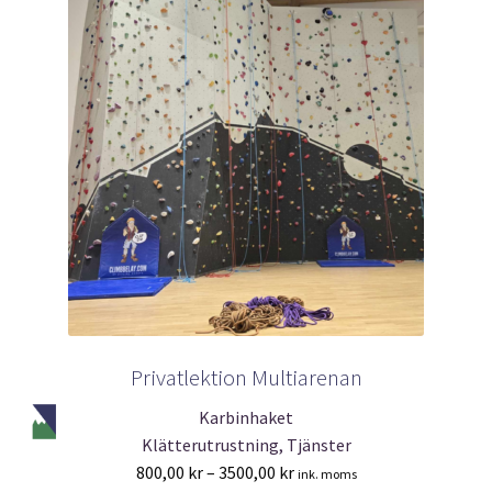
Privatlektion Multiarenan
Karbinhaket
Klätterutrustning, Tjänster
Prisintervall:
800,00
kr
–
3500,00
kr
ink. moms