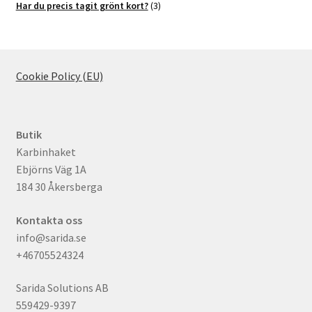
produkter
3
Har du precis tagit grönt kort?
3
produkter
Cookie Policy (EU)
Butik
Karbinhaket
Ebjörns Väg 1A
184 30 Åkersberga
Kontakta oss
info@sarida.se
+46705524324
Sarida Solutions AB
559429-9397