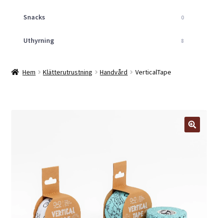
Snacks
0
Uthyrning
8
Hem
Klätterutrustning
Handvård
VerticalTape