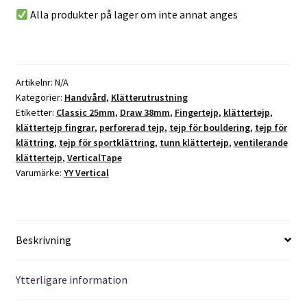
n
Alla produkter på lager om inte annat anges
a
t
i
v
Artikelnr:
N/A
e
Kategorier:
Handvård
,
Klätterutrustning
:
Etiketter:
Classic 25mm
,
Draw 38mm
,
Fingertejp
,
klättertejp
,
klättertejp fingrar
,
perforerad tejp
,
tejp för bouldering
,
tejp för
klättring
,
tejp för sportklättring
,
tunn klättertejp
,
ventilerande
klättertejp
,
VerticalTape
Varumärke:
YY Vertical
Beskrivning
Ytterligare information