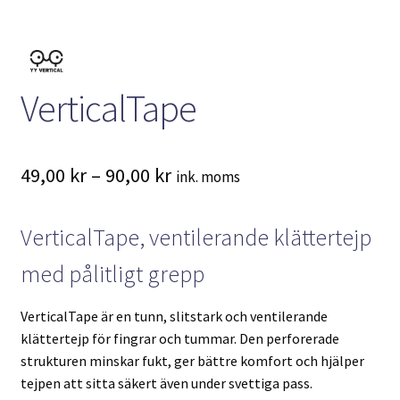
VerticalTape
Prisintervall:
49,00
kr
–
90,00
kr
ink. moms
49,00 kr
VerticalTape, ventilerande klättertejp
till
90,00 kr
med pålitligt grepp
VerticalTape är en tunn, slitstark och ventilerande
klättertejp för fingrar och tummar. Den perforerade
strukturen minskar fukt, ger bättre komfort och hjälper
tejpen att sitta säkert även under svettiga pass.