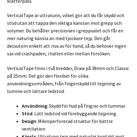
klätterpass.
VerticalTape är ultratunn, vilket gör att du får skydd och
stöd utan att tappa den viktiga känslan mot grepp och
volymer. Du behåller precisionen i greppvalet och får en
mer naturlig känsla än med tjockare tejp. Den går
dessutom enkelt att riva av för hand, så du behöver ingen
sax vid crashpaden, i hallen eller mellan försöken.
VerticalTape finns i två bredder, Draw på 38mm och Classic
på 25mm. Det gör den flexibel för olika
användningsområden, från fingerskydd till tejpning av
tumme och lättare ledstöd.
Användning
: Skydd för hud på fingrar och tummar
Stöd
: Lätt ledstöd vid förebyggande tejpning
Design
: Mikroperforerad struktur för bättre
ventilation
Känsla
: Ultratunn tejp med naturlig kontakt mot