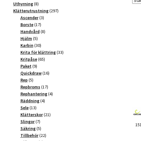
produkter
8
Uthyrning
8
produkter
297
Klätterutrustning
297
3
produkter
Ascender
3
17
produkter
Borste
17
produkter
8
Handvård
8
5
produkter
Hjälm
5
produkter
30
Karbin
30
produkter
33
Krita för klättring
33
65
produkter
Kritpåse
65
9
produkter
Paket
9
produkter
16
Quickdraw
16
5
produkter
Rep
5
produkter
17
Repbroms
17
produkter
4
Rephantering
4
4
produkter
Räddning
4
13
produkter
Sele
13
produkter
21
Klätterskor
21
7
produkter
Slingor
7
15
produkter
5
Säkring
5
produkter
22
Tillbehör
22