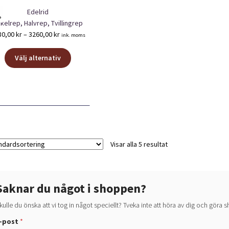
Edelrid
kelrep, Halvrep, Tvillingrep
Prisintervall:
80,00
kr
–
3260,00
kr
ink. moms
2780,00 kr
Den
till
Välj alternativ
här
3260,00 kr
produkten
har
flera
varianter.
De
olika
alternativen
Visar alla 5 resultat
kan
väljas
på
Saknar du något i shoppen?
produktsidan
kulle du önska att vi tog in något speciellt? Tveka inte att höra av dig och göra
d
-post
*