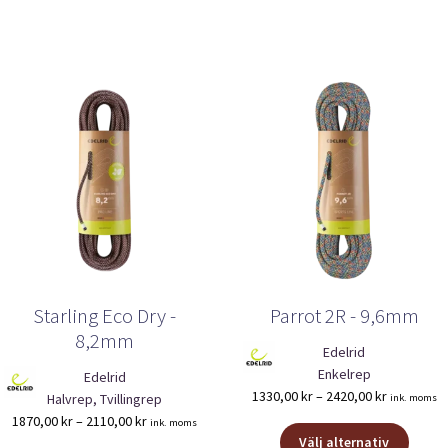
Starling Eco Dry -
Parrot 2R - 9,6mm
8,2mm
Edelrid
Enkelrep
Edelrid
Prisinterva
1330,00
kr
–
2420,00
kr
Halvrep, Tvillingrep
ink. moms
1330,00 kr
Prisintervall:
1870,00
kr
–
2110,00
kr
ink. moms
Den
till
1870,00 kr
Välj alternativ