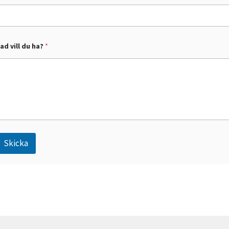
ad vill du ha?
*
Skicka
A
n