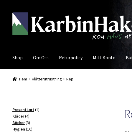
Hoppa
Hoppa
till
till
navigering
innehåll
Shop
Om Oss
Returpolicy
Mitt Konto
Bu
Hem
Klätterutrustning
Rep
R
1
Presentkort
1
4
produkt
Kläder
4
produkter
3
Böcker
3
produkter
10
Hygien
10