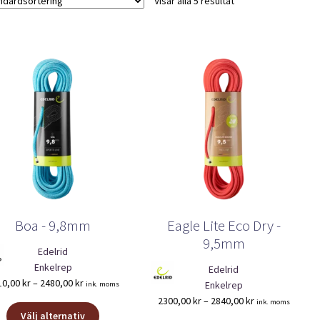
Visar alla 5 resultat
Boa - 9,8mm
Eagle Lite Eco Dry -
9,5mm
Edelrid
Enkelrep
Edelrid
Prisintervall:
10,00
kr
–
2480,00
kr
Enkelrep
ink. moms
1510,00 kr
Prisintervall:
2300,00
kr
–
2840,00
kr
ink. moms
Den
till
2300,00 kr
Välj alternativ