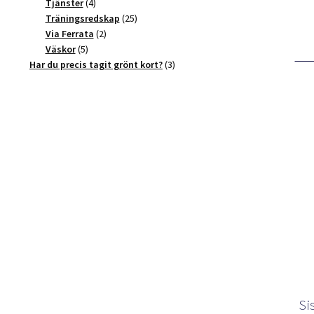
4
produkter
Tjänster
4
produkter
25
Träningsredskap
25
2
produkter
Via Ferrata
2
5
produkter
Väskor
5
produkter
3
Har du precis tagit grönt kort?
3
produkter
Si