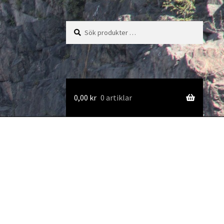
Sök
Sök
efter:
0,00
kr
0 artiklar