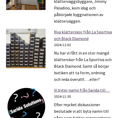
klätterväggsbyggare, Jimmy
Paladino, kom idag och
påbörjade byggnationen av
klätterväggen.
Nya klätterskor från La Sportiva
och Black Diamond
2024-12-02
Nu har vi fått in en stor mängd
klätterskor från La Sportiva och
Black Diamond. Samt så börjar
butiken att ta form, ordning
och reda överallt….eller?
Vi byter namn från Sarida till…
2024-11-30
Efter mycket diskussioner
beslutade vi att byta namn till
någo som bättre representerar