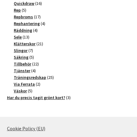
produkter
16
Quickdraw
16
5
produkter
Rep
5
produkter
17
Repbroms
17
produkter
4
Rephantering
4
4
produkter
Räddning
4
13
produkter
Sele
13
produkter
21
Klätterskor
21
7
produkter
Slingor
7
produkter
5
Säkring
5
produkter
22
Tillbehör
22
4
produkter
Tjänster
4
produkter
25
Träningsredskap
25
2
produkter
Via Ferrata
2
5
produkter
Väskor
5
produkter
3
Har du precis tagit grönt kort?
3
produkter
Cookie Policy (EU)