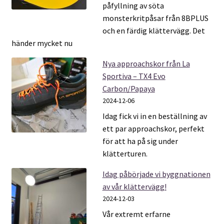
påfyllning av söta
monsterkritpåsar från 8BPLUS
och en färdig klättervägg. Det
händer mycket nu
Nya approachskor från La
Sportiva – TX4 Evo
Carbon/Papaya
2024-12-06
Idag fick vi in en beställning av
ett par approachskor, perfekt
för att ha på sig under
klätterturen.
Idag påbörjade vi byggnationen
av vår klättervägg!
2024-12-03
Vår extremt erfarne