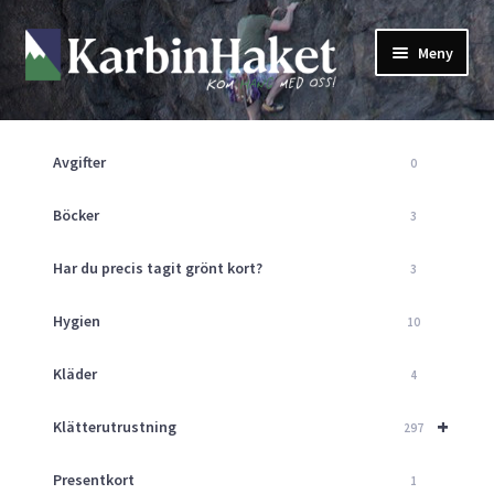
Hoppa
Hoppa
Meny
till
till
navigering
innehåll
Shop
Om Oss
Avgifter
0
Returpolicy
Mitt Konto
Böcker
3
Butik
Har du precis tagit grönt kort?
3
Kurser
Klätterväggen
Hygien
10
Guider
Expand
Kläder
4
underm
Aktuellt
+
Klätterutrustning
297
Presentkort
1