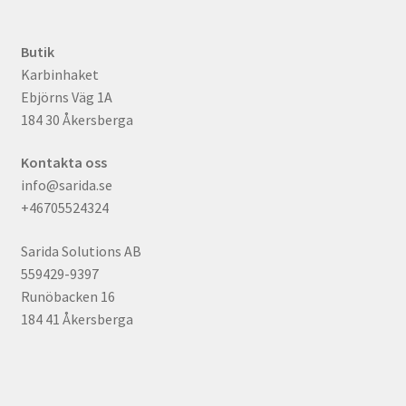
Butik
Karbinhaket
Ebjörns Väg 1A
184 30 Åkersberga
Kontakta oss
info@sarida.se
+46705524324
Sarida Solutions AB
559429-9397
Runöbacken 16
184 41 Åkersberga