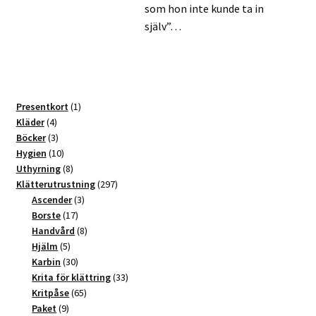
som hon inte kunde ta in
själv”…
1
Presentkort
1
4
produkt
Kläder
4
produkter
3
Böcker
3
produkter
10
Hygien
10
produkter
8
Uthyrning
8
produkter
297
Klätterutrustning
297
3
produkter
Ascender
3
17
produkter
Borste
17
produkter
8
Handvård
8
5
produkter
Hjälm
5
produkter
30
Karbin
30
produkter
33
Krita för klättring
33
65
produkter
Kritpåse
65
9
produkter
Paket
9