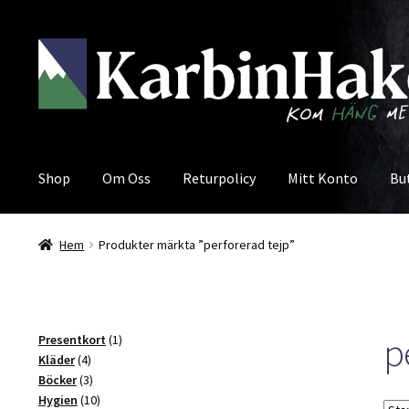
Hoppa
Hoppa
till
till
navigering
innehåll
Shop
Om Oss
Returpolicy
Mitt Konto
Bu
Hem
Produkter märkta ”perforerad tejp”
p
1
Presentkort
1
4
produkt
Kläder
4
produkter
3
Böcker
3
produkter
10
Hygien
10