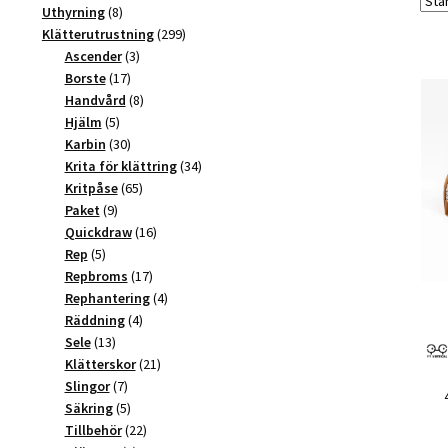
produkter
8
Uthyrning
8
produkter
299
Klätterutrustning
299
3
produkter
Ascender
3
17
produkter
Borste
17
produkter
8
Handvård
8
5
produkter
Hjälm
5
produkter
30
Karbin
30
produkter
34
Krita för klättring
34
65
produkter
Kritpåse
65
9
produkter
Paket
9
produkter
16
Quickdraw
16
5
produkter
Rep
5
produkter
17
Repbroms
17
produkter
4
Rephantering
4
4
produkter
Räddning
4
13
produkter
Sele
13
produkter
21
Klätterskor
21
7
produkter
Slingor
7
produkter
5
Säkring
5
produkter
22
Tillbehör
22