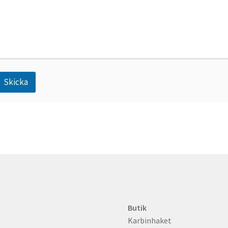
o
Skicka
A
n
Butik
Karbinhaket