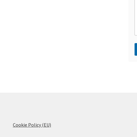
s
t
*
v
i
l
l
l
t
e
r
a
t
i
Cookie Policy (EU)
v