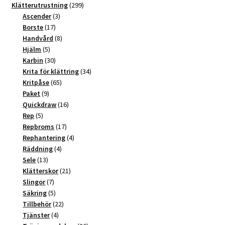
t
produkter
299
Klätterutrustning
299
3
produkter
Ascender
3
i
17
produkter
Borste
17
v
produkter
8
Handvård
8
e
5
produkter
Hjälm
5
:
produkter
30
Karbin
30
produkter
34
Krita för klättring
34
65
produkter
Kritpåse
65
9
produkter
Paket
9
produkter
16
Quickdraw
16
5
produkter
Rep
5
produkter
17
Repbroms
17
produkter
4
Rephantering
4
4
produkter
Räddning
4
13
produkter
Sele
13
produkter
21
Klätterskor
21
7
produkter
Slingor
7
produkter
5
Säkring
5
produkter
22
Tillbehör
22
4
produkter
Tjänster
4