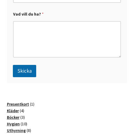
Vad vill du ha?
*
Skicka
A
l
t
1
Presentkort
1
e
4
produkt
Kläder
4
r
produkter
3
Böcker
3
n
produkter
10
Hygien
10
a
produkter
8
Uthyrning
8