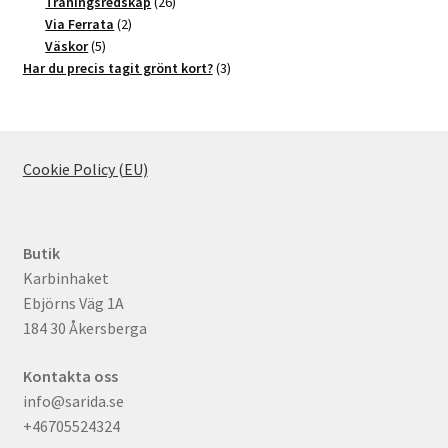
produkter
26
Träningsredskap
26
2
produkter
Via Ferrata
2
5
produkter
Väskor
5
produkter
3
Har du precis tagit grönt kort?
3
produkter
Cookie Policy (EU)
Butik
Karbinhaket
Ebjörns Väg 1A
184 30 Åkersberga
Kontakta oss
info@sarida.se
+46705524324