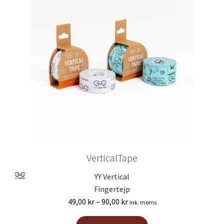
VerticalTape
YY Vertical
Fingertejp
Prisintervall:
49,00
kr
–
90,00
kr
ink. moms
49,00 kr
Den