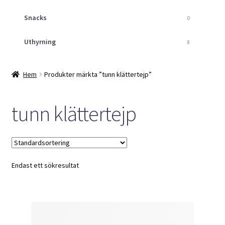
Snacks
0
Uthyrning
8
Hem
Produkter märkta ”tunn klättertejp”
tunn klättertejp
Endast ett sökresultat