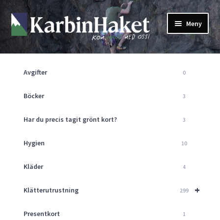
Hoppa
Hoppa
Meny
till
till
navigering
innehåll
Shop
Om Oss
Avgifter
0
Returpolicy
Mitt Konto
Böcker
3
Butik
Har du precis tagit grönt kort?
3
Kurser
Klätterväggen
Hygien
10
Guider
Expand
Kläder
4
underm
Aktuellt
+
Klätterutrustning
299
Presentkort
1