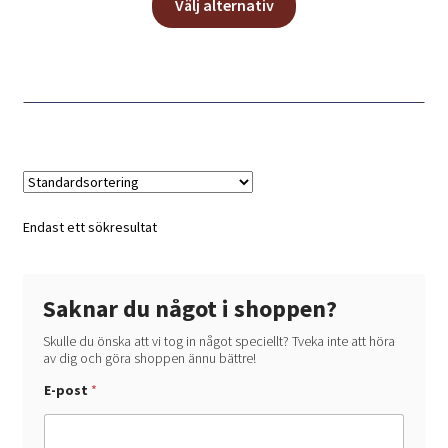
till
Välj alternativ
här
90,00 kr
produkten
har
flera
varianter.
De
olika
alternativen
kan
Endast ett sökresultat
väljas
på
produktsidan
Saknar du något i shoppen?
Skulle du önska att vi tog in något speciellt? Tveka inte att höra
av dig och göra shoppen ännu bättre!
*
E-post
*
h
a
?
*