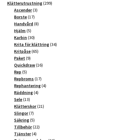
t
produkter
299
Klätterutrustning
299
3
produkter
Ascender
3
i
17
produkter
Borste
17
v
produkter
8
Handvård
8
e
5
produkter
Hjälm
5
:
produkter
30
Karbin
30
produkter
34
Krita för klättring
34
65
produkter
Kritpåse
65
9
produkter
Paket
9
produkter
16
Quickdraw
16
5
produkter
Rep
5
produkter
17
Repbroms
17
produkter
4
Rephantering
4
4
produkter
Räddning
4
13
produkter
Sele
13
produkter
21
Klätterskor
21
7
produkter
Slingor
7
produkter
5
Säkring
5
produkter
22
Tillbehör
22
4
produkter
Tjänster
4