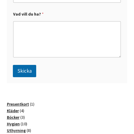
E
Vad vill du ha?
*
-
p
o
s
t
d
u
V
a
d
Skicka
A
l
t
1
Presentkort
1
e
4
produkt
Kläder
4
r
produkter
3
Böcker
3
n
produkter
10
Hygien
10
a
produkter
8
Uthyrning
8