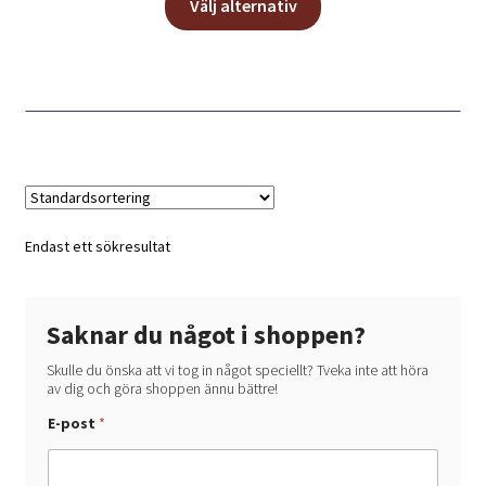
till
Välj alternativ
här
90,00 kr
produkten
har
flera
varianter.
De
olika
alternativen
kan
Endast ett sökresultat
väljas
på
produktsidan
Saknar du något i shoppen?
Skulle du önska att vi tog in något speciellt? Tveka inte att höra
av dig och göra shoppen ännu bättre!
E-post
*