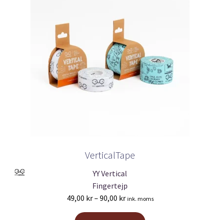
VerticalTape
YY Vertical
Fingertejp
Prisintervall:
49,00
kr
–
90,00
kr
ink. moms
49,00 kr
Den