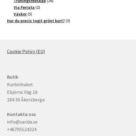
produkter
26
Träningsredskap
26
2
produkter
Via Ferrata
2
5
produkter
Väskor
5
produkter
3
Har du precis tagit grönt kort?
3
produkter
Cookie Policy (EU)
Butik
Karbinhaket
Ebjörns Väg 1A
184 30 Åkersberga
Kontakta oss
info@sarida.se
+46705524324