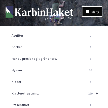
Hoppa
Hoppa
Meny
till
till
navigering
innehåll
Shop
Om Oss
Avgifter
0
Returpolicy
Mitt Konto
Böcker
3
Butik
Har du precis tagit grönt kort?
3
Kurser
Klätterväggen
Hygien
10
Guider
Expand
Kläder
4
underm
Aktuellt
+
Klätterutrustning
299
Presentkort
1