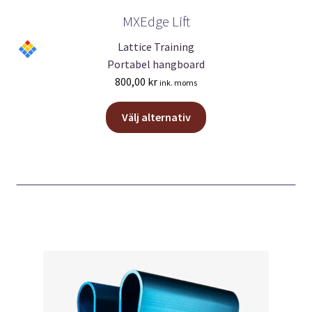
MXEdge Lift
Lattice Training
Portabel hangboard
800,00
kr
ink. moms
Den
Välj alternativ
här
produkten
har
flera
varianter.
De
olika
alternativen
kan
väljas
på