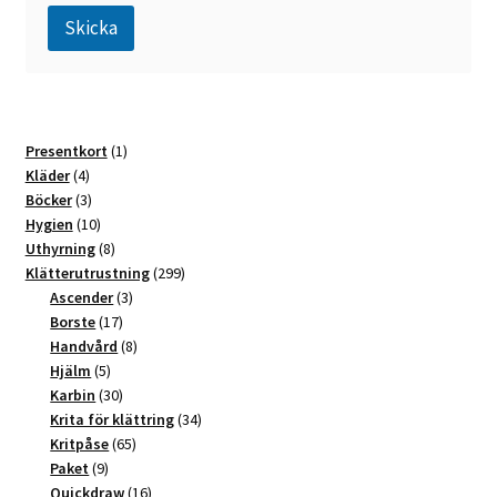
Skicka
A
l
t
1
Presentkort
1
e
4
produkt
Kläder
4
r
produkter
3
Böcker
3
n
produkter
10
Hygien
10
a
produkter
8
Uthyrning
8
t
produkter
299
Klätterutrustning
299
3
produkter
Ascender
3
i
17
produkter
Borste
17
v
produkter
8
Handvård
8
e
5
produkter
Hjälm
5
:
produkter
30
Karbin
30
produkter
34
Krita för klättring
34
65
produkter
Kritpåse
65
9
produkter
Paket
9
produkter
16
Quickdraw
16