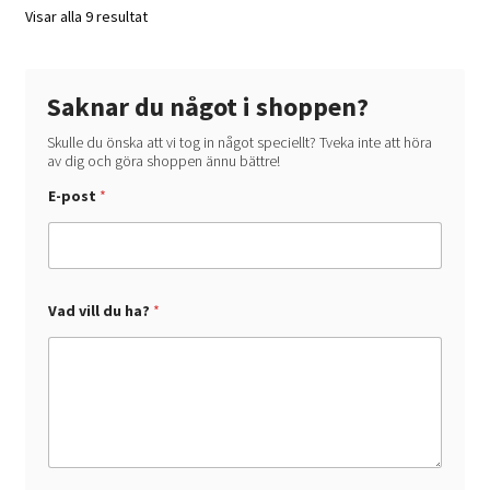
Visar alla 9 resultat
Saknar du något i shoppen?
Skulle du önska att vi tog in något speciellt? Tveka inte att höra
av dig och göra shoppen ännu bättre!
E-post
*
d
Vad vill du ha?
*
u
V
a
d
h
a
?