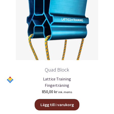
produktsidan
Quad Block
Lattice Training
Fingerträning
850,00
kr
ink. moms
Lägg till i varukorg