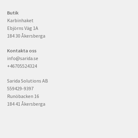
Butik
Karbinhaket
Ebjörns Väg 1A
184 30 Åkersberga
Kontakta oss
info@sarida.se
+46705524324
Sarida Solutions AB
559429-9397
Runöbacken 16
184 41 Åkersberga