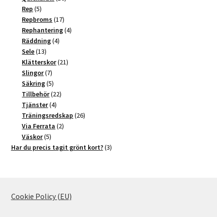
5
produkter
Rep
5
produkter
17
Repbroms
17
produkter
4
Rephantering
4
4
produkter
Räddning
4
13
produkter
Sele
13
produkter
21
Klätterskor
21
7
produkter
Slingor
7
produkter
5
Säkring
5
produkter
22
Tillbehör
22
4
produkter
Tjänster
4
produkter
26
Träningsredskap
26
2
produkter
Via Ferrata
2
5
produkter
Väskor
5
produkter
3
Har du precis tagit grönt kort?
3
produkter
Cookie Policy (EU)