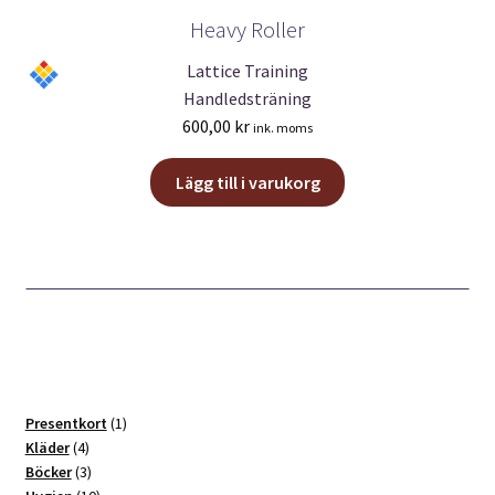
Heavy Roller
Lattice Training
Handledsträning
600,00
kr
ink. moms
Lägg till i varukorg
1
Presentkort
1
4
produkt
Kläder
4
produkter
3
Böcker
3
produkter
10