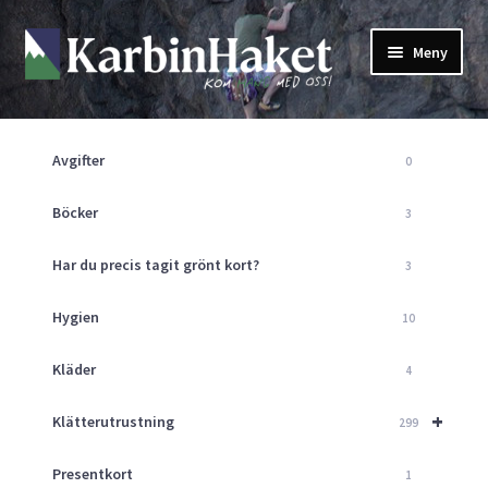
Hoppa
Hoppa
Meny
till
till
navigering
innehåll
Shop
Om Oss
Avgifter
0
Returpolicy
Mitt Konto
Böcker
3
Butik
Har du precis tagit grönt kort?
3
Kurser
Klätterväggen
Hygien
10
Guider
Expand
Kläder
4
underm
Aktuellt
+
Klätterutrustning
299
Presentkort
1