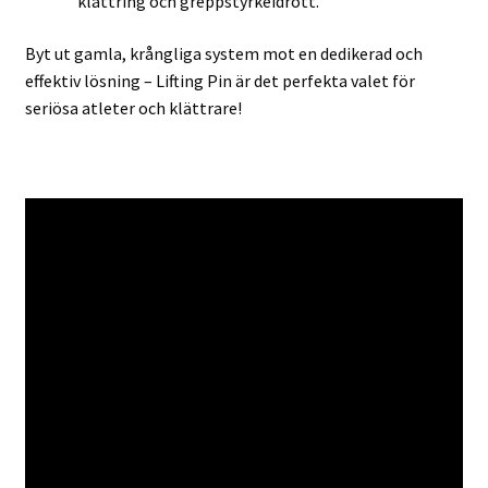
klättring och greppstyrkeidrott.
Byt ut gamla, krångliga system mot en dedikerad och
effektiv lösning – Lifting Pin är det perfekta valet för
seriösa atleter och klättrare!