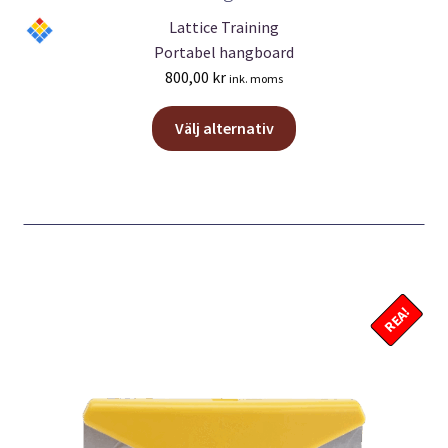
Lattice Training
Portabel hangboard
800,00
kr
ink. moms
Den
Välj alternativ
här
produkten
har
flera
varianter.
De
olika
REA!
alternativen
kan
väljas
på
produktsidan