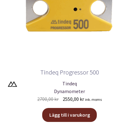
Tindeq Progressor 500
Tindeq
Dynamometer
Det
Det
2700,00
kr
2550,00
kr
ink. moms
ursprungliga
nuvarande
priset
priset
Lägg till i varukorg
var:
är:
2700,00 kr.
2550,00 kr.