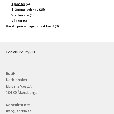
4
produkter
Tjänster
4
produkter
26
Träningsredskap
26
2
produkter
Via Ferrata
2
5
produkter
Väskor
5
produkter
3
Har du precis tagit grönt kort?
3
produkter
Cookie Policy (EU)
Butik
Karbinhaket
Ebjörns Väg 1A
184 30 Åkersberga
Kontakta oss
info@sarida.se