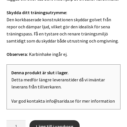
Skydda ditt träningsutrymme:
Den korkbaserade konstruktionen skyddar golvet från
repor och dämpar ljud, vilket gör den idealisk för sena
träningspass. Få en tystare och renare träningsmiljö
samtidigt som du skyddar både utrustning och omgivning.
Observera:
Karbinhake ingår ej.
Denna produkt är slut i lager.
Detta medför längre leveranstider då vi inväntar
leverans från tillverkaren.
Var god kontakta info@sarida.se för mer information
Lattice
A
Lägg till i varukorg