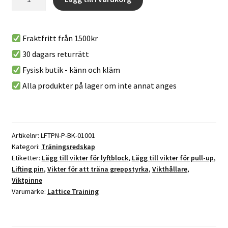
Training
l
Lifting
t
Pin
e
Fraktfritt från 1500kr
mängd
r
30 dagars returrätt
n
Fysisk butik - känn och kläm
a
t
Alla produkter på lager om inte annat anges
i
v
e
:
Artikelnr:
LFTPN-P-BK-01001
Kategori:
Träningsredskap
Etiketter:
Lägg till vikter för lyftblock
,
Lägg till vikter för pull-up
,
Lifting pin
,
Vikter för att träna greppstyrka
,
Vikthållare
,
Viktpinne
Varumärke:
Lattice Training