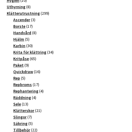
Hygien
10
produkter
8
Uthyrning
8
produkter
299
Klätterutrustning
299
3
produkter
Ascender
3
17
produkter
Borste
17
produkter
8
Handvård
8
5
produkter
Hjälm
5
produkter
30
Karbin
30
produkter
34
Krita för klättring
34
65
produkter
Kritpåse
65
9
produkter
Paket
9
produkter
16
Quickdraw
16
5
produkter
Rep
5
produkter
17
Repbroms
17
produkter
4
Rephantering
4
4
produkter
Räddning
4
13
produkter
Sele
13
produkter
21
Klätterskor
21
7
produkter
Slingor
7
produkter
5
Säkring
5
produkter
22
Tillbehör
22