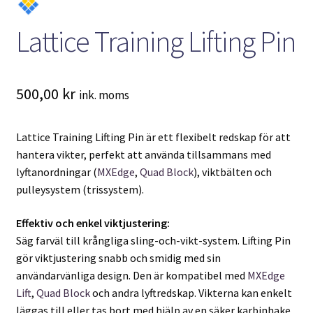
Lattice Training Lifting Pin
500,00
kr
ink. moms
Lattice Training Lifting Pin är ett flexibelt redskap för att
hantera vikter, perfekt att använda tillsammans med
lyftanordningar (
MXEdge
,
Quad Block
), viktbälten och
pulleysystem (trissystem).
Effektiv och enkel viktjustering:
Säg farväl till krångliga sling-och-vikt-system. Lifting Pin
gör viktjustering snabb och smidig med sin
användarvänliga design. Den är kompatibel med
MXEdge
Lift
,
Quad Block
och andra lyftredskap. Vikterna kan enkelt
läggas till eller tas bort med hjälp av en säker karbinhake.