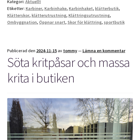
Kategori:
Aktuellt
Etiketter:
Karbiner
,
Karbinhake
,
Karbinhaket
,
klätterbutik
,
Klätterskor
,
klätterutrustning
,
Klättringsutrustning
,
Ombyggnation
,
Öppnar snart
,
Skor för klättring
,
sportbutik
Publicerad den
2024-11-15
av
tommy
—
Lämna en kommentar
Söta kritpåsar och massa
krita i butiken