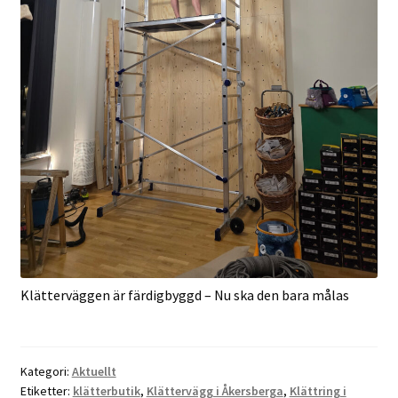
Klätterväggen är färdigbyggd – Nu ska den bara målas
Kategori:
Aktuellt
Etiketter:
klätterbutik
,
Klättervägg i Åkersberga
,
Klättring i