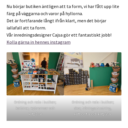
Nu börjar butiken äntligen att ta form, vi har fått upp lite
färg på väggarna och varor på hyllorna.
Det är fortfarande långt ifrån klart, men det börjar
iallafall att ta form.
Vår inredningsdesigner Cajsa gör ett fantastiskt jobb!
Kolla gärna in hennes instagram
Ordning och reda i butiken;
Ordning och reda i butiken;
karbiner, repbromsar och
skor, träningsutrustning,
kritpåsar
kritborstar och kritpåsar