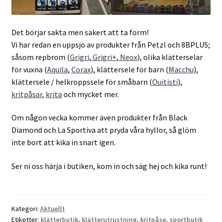
Det börjar sakta men säkert att ta form!
Vi har redan en uppsjö av produkter från Petzl och 8BPLUS;
såsom repbrom (
Grigri
,
Grigri+
,
Neox
), olika klätterselar
för vuxna (
Aquila
,
Corax
), klättersele för barn (
Macchu
),
klättersele / helkroppssele för småbarn (
Ouitisti
),
kritpåsar
,
krita
och mycket mer.
Om någon vecka kommer även produkter från Black
Diamond och La Sportiva att pryda våra hyllor, så glöm
inte bort att kika in snart igen.
Ser ni oss härja i butiken, kom in och säg hej och kika runt!
Kategori:
Aktuellt
Etiketter:
klätterbutik
,
klätterutrustning
,
kritpåse
,
sportbutik