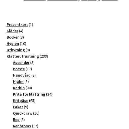
1
Presentkort
1
4
produkt
Kläder
4
produkter
3
Böcker
3
produkter
10
Hygien
10
produkter
8
Uthyrning
8
produkter
299
Klätterutrustning
299
3
produkter
Ascender
3
17
produkter
Borste
17
produkter
8
Handvård
8
5
produkter
Hjälm
5
produkter
30
Karbin
30
produkter
34
Krita för klättring
34
65
produkter
Kritpåse
65
9
produkter
Paket
9
produkter
16
Quickdraw
16
5
produkter
Rep
5
produkter
17
Repbroms
17