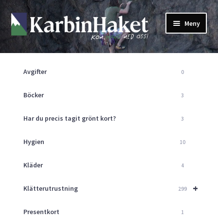
Hoppa
Hoppa
Meny
till
till
navigering
innehåll
Shop
Om Oss
Avgifter
0
Returpolicy
Mitt Konto
Böcker
3
Butik
Har du precis tagit grönt kort?
3
Kurser
Klätterväggen
Hygien
10
Guider
Expand
Kläder
4
underm
Aktuellt
+
Klätterutrustning
299
Presentkort
1