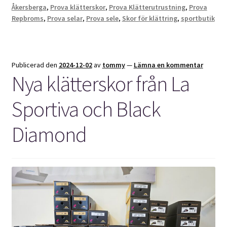
Åkersberga
,
Prova klätterskor
,
Prova Klätterutrustning
,
Prova
Repbroms
,
Prova selar
,
Prova sele
,
Skor för klättring
,
sportbutik
Publicerad den
2024-12-02
av
tommy
—
Lämna en kommentar
Nya klätterskor från La
Sportiva och Black
Diamond