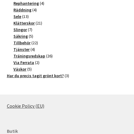
produkter
4
Rephantering
4
4
produkter
Räddning
4
13
produkter
Sele
13
produkter
21
Klätterskor
21
7
produkter
Slingor
7
produkter
5
Säkring
5
produkter
22
Tillbehör
22
4
produkter
Tjänster
4
produkter
26
Träningsredskap
26
2
produkter
Via Ferrata
2
5
produkter
Väskor
5
produkter
3
Har du precis tagit grönt kort?
3
produkter
Cookie Policy (EU)
Butik