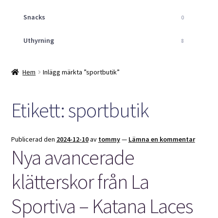
Snacks
0
Uthyrning
8
Hem
Inlägg märkta ”sportbutik”
Etikett:
sportbutik
Publicerad den
2024-12-10
av
tommy
—
Lämna en kommentar
Nya avancerade
klätterskor från La
Sportiva – Katana Laces