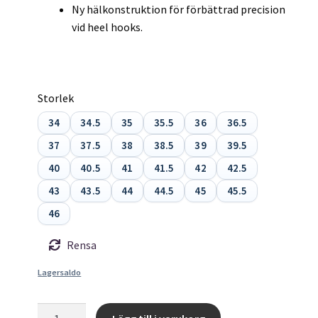
Ny hälkonstruktion för förbättrad precision
vid heel hooks.
Storlek
34
34.5
35
35.5
36
36.5
37
37.5
38
38.5
39
39.5
40
40.5
41
41.5
42
42.5
43
43.5
44
44.5
45
45.5
46
Rensa
Lagersaldo
Katana