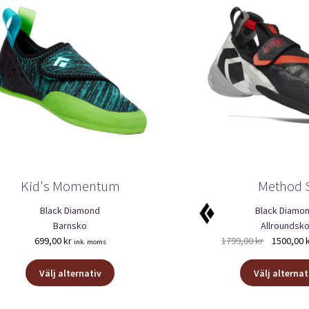
Kid's Momentum
Method 
Black Diamond
Black Diamo
Barnsko
Allroundsk
Det
699,00
kr
1799,00
kr
1500,00
ink. moms
ursprungli
Den
priset
Välj alternativ
Välj alternat
här
var:
produkten
1799,00 kr.