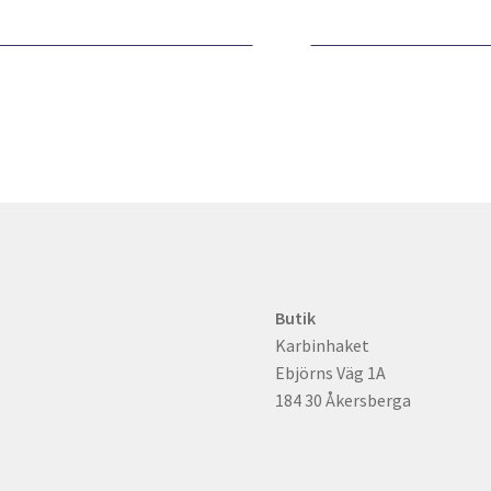
har
flera
varianter.
De
olika
alternativen
kan
väljas
på
produktsidan
Butik
Karbinhaket
Ebjörns Väg 1A
184 30 Åkersberga