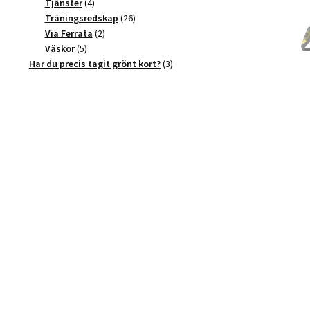
4
produkter
Tjänster
4
produkter
26
Träningsredskap
26
2
produkter
Via Ferrata
2
5
produkter
Väskor
5
produkter
3
Har du precis tagit grönt kort?
3
produkter