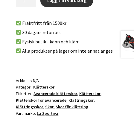
Lägg till i varukorg
Laces
A
Yellow/Black
l
mängd
Fraktfritt från 1500kr
t
30 dagars returrätt
e
r
Fysisk butik - känn och kläm
n
Alla produkter på lager om inte annat anges
a
t
i
v
Artikelnr:
N/A
e
Kategori:
Klätterskor
:
Etiketter:
Avancerade klätterskor
,
Klätterskor
,
Klätterskor för avancerade
,
Klättringskor
,
Klättringsskor
,
Skor
,
Skor för klättring
Varumärke:
La Sportiva