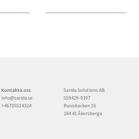
har
har
flera
flera
varianter.
varianter.
De
De
olika
olika
alternativen
alternativen
kan
kan
väljas
väljas
på
på
produktsidan
produktsidan
Kontakta oss
Sarida Solutions AB
info@sarida.se
559429-9397
+46705524324
Runöbacken 16
184 41 Åkersberga