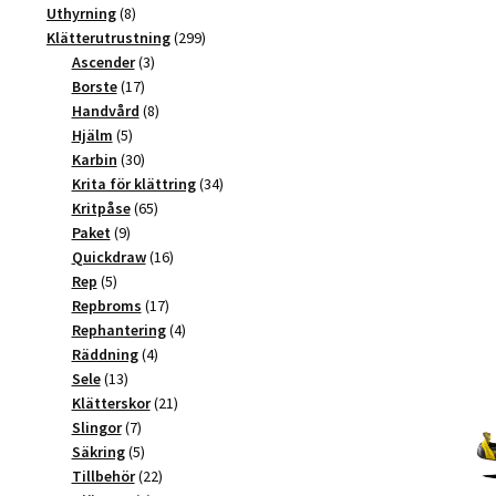
produkter
8
Uthyrning
8
produkter
299
Klätterutrustning
299
3
produkter
Ascender
3
17
produkter
Borste
17
produkter
8
Handvård
8
5
produkter
Hjälm
5
produkter
30
Karbin
30
produkter
34
Krita för klättring
34
65
produkter
Kritpåse
65
9
produkter
Paket
9
produkter
16
Quickdraw
16
5
produkter
Rep
5
produkter
17
Repbroms
17
produkter
4
Rephantering
4
4
produkter
Räddning
4
13
produkter
Sele
13
produkter
21
Klätterskor
21
7
produkter
Slingor
7
produkter
5
Säkring
5
produkter
22
Tillbehör
22