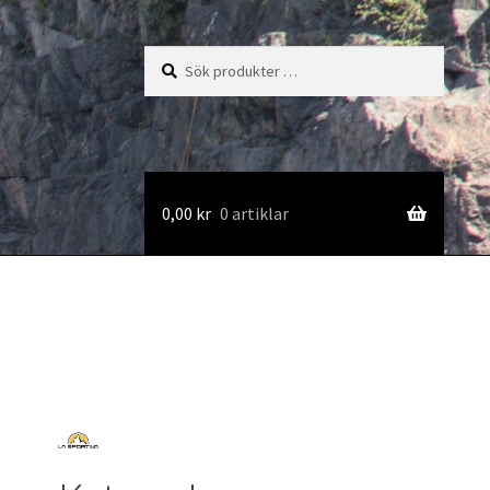
Sök
Sök
efter:
0,00
kr
0 artiklar