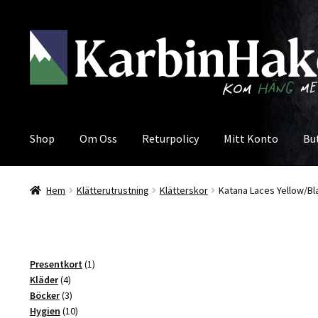
Hoppa
Hoppa
till
till
navigering
innehåll
Shop
Om Oss
Returpolicy
Mitt Konto
Bu
Hem
Klätterutrustning
Klätterskor
Katana Laces Yellow/Bl
1
Presentkort
1
4
produkt
Kläder
4
produkter
3
Böcker
3
produkter
10
Hygien
10