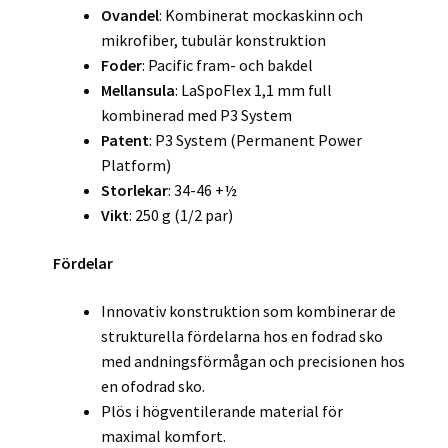
Ovandel
: Kombinerat mockaskinn och
mikrofiber, tubulär konstruktion
Foder
: Pacific fram- och bakdel
Mellansula
: LaSpoFlex 1,1 mm full
kombinerad med P3 System
Patent
: P3 System (Permanent Power
Platform)
Storlekar
: 34-46 +½
Vikt
: 250 g (1/2 par)
Fördelar
Innovativ konstruktion som kombinerar de
strukturella fördelarna hos en fodrad sko
med andningsförmågan och precisionen hos
en ofodrad sko.
Plös i högventilerande material för
maximal komfort.