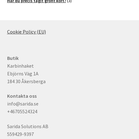
produkter
3
Har du precis tagit grönt kort?
3
produkter
Cookie Policy (EU)
Butik
Karbinhaket
Ebjörns Väg 1A
184 30 Åkersberga
Kontakta oss
info@sarida.se
+46705524324
Sarida Solutions AB
559429-9397