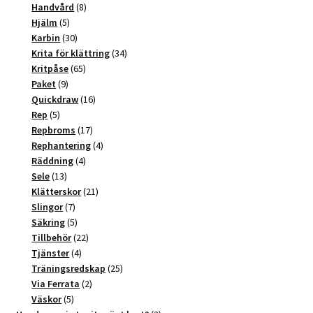
produkter
8
Handvård
8
5
produkter
Hjälm
5
produkter
30
Karbin
30
produkter
34
Krita för klättring
34
65
produkter
Kritpåse
65
9
produkter
Paket
9
produkter
16
Quickdraw
16
5
produkter
Rep
5
produkter
17
Repbroms
17
produkter
4
Rephantering
4
4
produkter
Räddning
4
13
produkter
Sele
13
produkter
21
Klätterskor
21
7
produkter
Slingor
7
produkter
5
Säkring
5
produkter
22
Tillbehör
22
4
produkter
Tjänster
4
produkter
25
Träningsredskap
25
2
produkter
Via Ferrata
2
5
produkter
Väskor
5