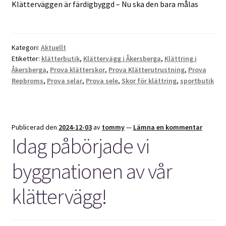
Klätterväggen är färdigbyggd – Nu ska den bara målas
Kategori:
Aktuellt
Etiketter:
klätterbutik
,
Klättervägg i Åkersberga
,
Klättring i
Åkersberga
,
Prova klätterskor
,
Prova Klätterutrustning
,
Prova
Repbroms
,
Prova selar
,
Prova sele
,
Skor för klättring
,
sportbutik
Publicerad den
2024-12-03
av
tommy
—
Lämna en kommentar
Idag påbörjade vi
byggnationen av vår
klättervägg!