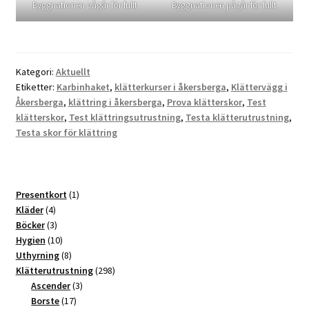
Byggnationen pågår för fullt
Byggnationen pågår för fullt
Kategori:
Aktuellt
Etiketter:
Karbinhaket
,
klätterkurser i åkersberga
,
Klättervägg i
Åkersberga
,
klättring i åkersberga
,
Prova klätterskor
,
Test
klätterskor
,
Test klättringsutrustning
,
Testa klätterutrustning
,
Testa skor för klättring
1
Presentkort
1
4
produkt
Kläder
4
produkter
3
Böcker
3
produkter
10
Hygien
10
produkter
8
Uthyrning
8
produkter
298
Klätterutrustning
298
3
produkter
Ascender
3
17
produkter
Borste
17