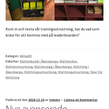
Kom in och testa vår träningsutrustning, har du vad som
krävs för att komma med på leaderboarden?
Kategori:
Aktuellt
Etiketter:
Klätterbutik i Åkersberga
,
Klätterskor
,
klätterutrustning
,
Klättervägg i Åkersberga
,
klättring i
åkersberga
,
Klättringsutrustning
,
Klättringutrustning
,
Skor för
klättring
Publicerad den
2024-12-10
av
tommy
—
Lämna en kommentar
Nya avancerade