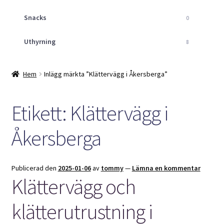
Snacks
0
Uthyrning
8
Hem
Inlägg märkta ”Klättervägg i Åkersberga”
Etikett:
Klättervägg i
Åkersberga
Publicerad den
2025-01-06
av
tommy
—
Lämna en kommentar
Klättervägg och
klätterutrustning i