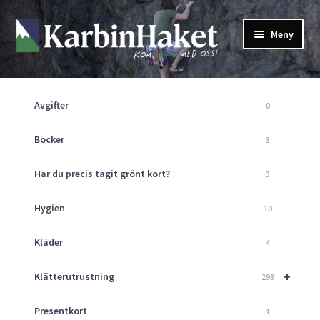
Hoppa
Hoppa
Meny
till
till
navigering
innehåll
Shop
Om Oss
Avgifter
0
Returpolicy
Mitt Konto
Böcker
3
Butik
Har du precis tagit grönt kort?
3
Kurser
Klätterväggen
Hygien
10
Guider
Expand
Kläder
4
underm
Aktuellt
+
Klätterutrustning
298
Presentkort
1