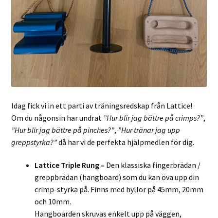
Idag fick vi in ett parti av träningsredskap från Lattice!
Om du någonsin har undrat
”Hur blir jag bättre på crimps?”
,
”Hur blir jag bättre på pinches?”
,
”Hur tränar jag upp
greppstyrka?”
då har vi de perfekta hjälpmedlen för dig.
Lattice Triple Rung –
Den klassiska fingerbrädan /
greppbrädan (hangboard) som du kan öva upp din
crimp-styrka på. Finns med hyllor på 45mm, 20mm
och 10mm.
Hangboarden skruvas enkelt upp på väggen,