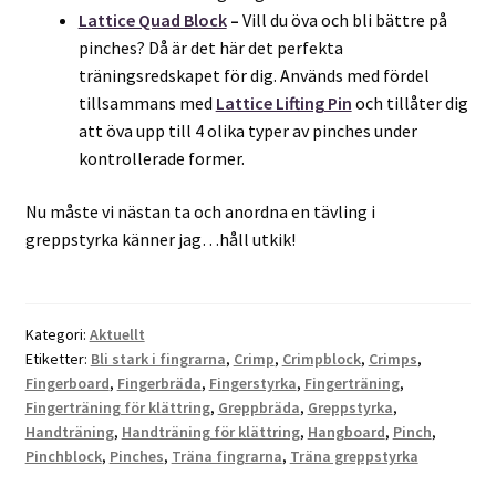
Lattice Quad Block
–
Vill du öva och bli bättre på
pinches? Då är det här det perfekta
träningsredskapet för dig. Används med fördel
tillsammans med
Lattice Lifting Pin
och tillåter dig
att öva upp till 4 olika typer av pinches under
kontrollerade former.
Nu måste vi nästan ta och anordna en tävling i
greppstyrka känner jag…håll utkik!
Kategori:
Aktuellt
Etiketter:
Bli stark i fingrarna
,
Crimp
,
Crimpblock
,
Crimps
,
Fingerboard
,
Fingerbräda
,
Fingerstyrka
,
Fingerträning
,
Fingerträning för klättring
,
Greppbräda
,
Greppstyrka
,
Handträning
,
Handträning för klättring
,
Hangboard
,
Pinch
,
Pinchblock
,
Pinches
,
Träna fingrarna
,
Träna greppstyrka