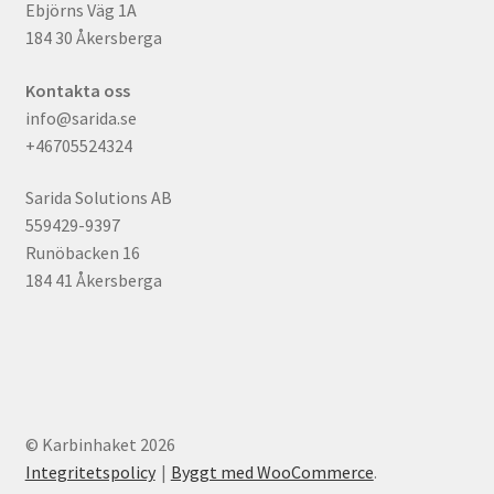
Ebjörns Väg 1A
184 30 Åkersberga
Kontakta oss
info@sarida.se
+46705524324
Sarida Solutions AB
559429-9397
Runöbacken 16
184 41 Åkersberga
© Karbinhaket 2026
Integritetspolicy
Byggt med WooCommerce
.