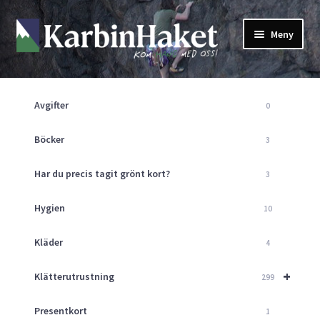
Hoppa
Hoppa
Meny
till
till
navigering
innehåll
Shop
Om Oss
Avgifter
0
Returpolicy
Mitt Konto
Böcker
3
Butik
Har du precis tagit grönt kort?
3
Kurser
Klätterväggen
Hygien
10
Guider
Expand
Kläder
4
underm
Aktuellt
+
Klätterutrustning
299
Presentkort
1