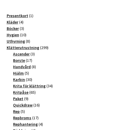
1
Presentkort
1
4
produkt
Kläder
4
produkter
3
Böcker
3
produkter
10
Hygien
10
produkter
8
Uthyrning
8
produkter
299
Klätterutrustning
299
3
produkter
Ascender
3
17
produkter
Borste
17
produkter
8
Handvård
8
5
produkter
Hjälm
5
produkter
30
Karbin
30
produkter
34
Krita för klättring
34
65
produkter
Kritpåse
65
9
produkter
Paket
9
produkter
16
Quickdraw
16
5
produkter
Rep
5
produkter
17
Repbroms
17
produkter
4
Rephantering
4