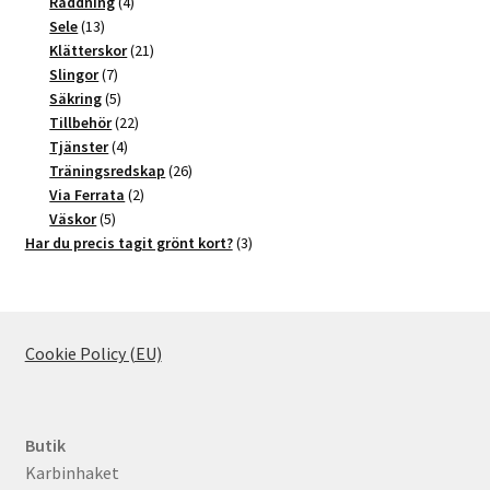
4
produkter
Räddning
4
13
produkter
Sele
13
produkter
21
Klätterskor
21
7
produkter
Slingor
7
produkter
5
Säkring
5
produkter
22
Tillbehör
22
4
produkter
Tjänster
4
produkter
26
Träningsredskap
26
2
produkter
Via Ferrata
2
5
produkter
Väskor
5
produkter
3
Har du precis tagit grönt kort?
3
produkter
Cookie Policy (EU)
Butik
Karbinhaket