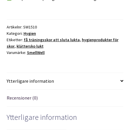
i
v
e
:
Artikelnr:
SW1510
Kategori:
Hygien
Etiketter:
få träningsskor att sluta lukta
,
hygienprodukter för
skor
,
klättersko lukt
Varumärke:
SmellWell
Ytterligare information
Recensioner (0)
Ytterligare information