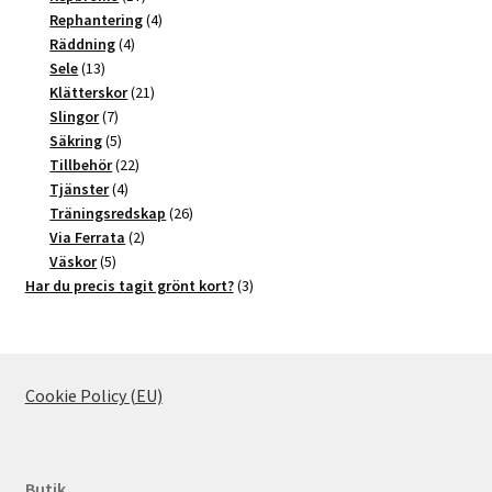
produkter
4
Rephantering
4
4
produkter
Räddning
4
13
produkter
Sele
13
produkter
21
Klätterskor
21
7
produkter
Slingor
7
produkter
5
Säkring
5
produkter
22
Tillbehör
22
4
produkter
Tjänster
4
produkter
26
Träningsredskap
26
2
produkter
Via Ferrata
2
5
produkter
Väskor
5
produkter
3
Har du precis tagit grönt kort?
3
produkter
Cookie Policy (EU)
Butik