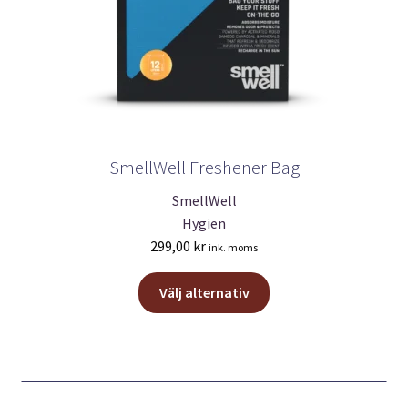
SmellWell Freshener Bag
SmellWell
Hygien
299,00
kr
ink. moms
Den
Välj alternativ
här
produkten
har
flera
varianter.