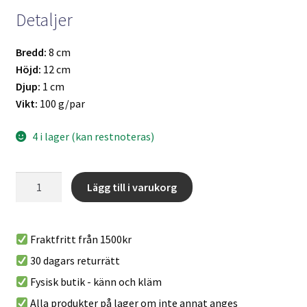
Detaljer
Bredd:
8 cm
Höjd:
12 cm
Djup:
1 cm
Vikt:
100 g/par
4 i lager (kan restnoteras)
SmellWell
A
Lägg till i varukorg
Active
l
-
t
Camo
e
Fraktfritt från 1500kr
Green
r
30 dagars returrätt
mängd
n
Fysisk butik - känn och kläm
a
t
Alla produkter på lager om inte annat anges