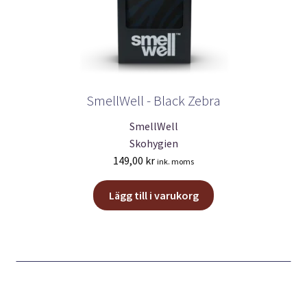
SmellWell - Black Zebra
SmellWell
Skohygien
149,00
kr
ink. moms
Lägg till i varukorg