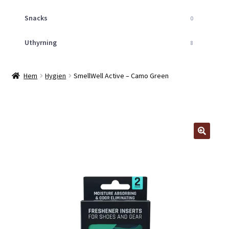
Snacks
0
Uthyrning
8
Hem
Hygien
SmellWell Active – Camo Green