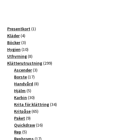
De
olika
alternativen
kan
1
Presentkort
1
väljas
4
produkt
Kläder
4
produkter
3
Böcker
3
på
produkter
10
Hygien
10
produktsidan
produkter
8
Uthyrning
8
produkter
299
Klätterutrustning
299
3
produkter
Ascender
3
17
produkter
Borste
17
produkter
8
Handvård
8
5
produkter
Hjälm
5
produkter
30
Karbin
30
produkter
34
Krita för klättring
34
65
produkter
Kritpåse
65
9
produkter
Paket
9
produkter
16
Quickdraw
16
5
produkter
Rep
5
produkter
17
Repbroms
17