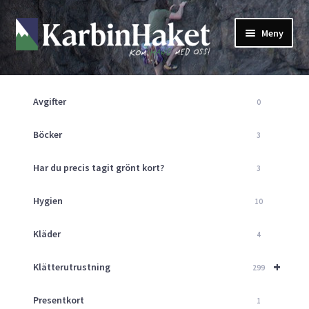
Hoppa
Hoppa
Meny
till
till
navigering
innehåll
Shop
Om Oss
Avgifter
0
Returpolicy
Mitt Konto
Böcker
3
Butik
Har du precis tagit grönt kort?
3
Kurser
Klätterväggen
Hygien
10
Guider
Expand
Kläder
4
underm
Aktuellt
+
Klätterutrustning
299
Presentkort
1