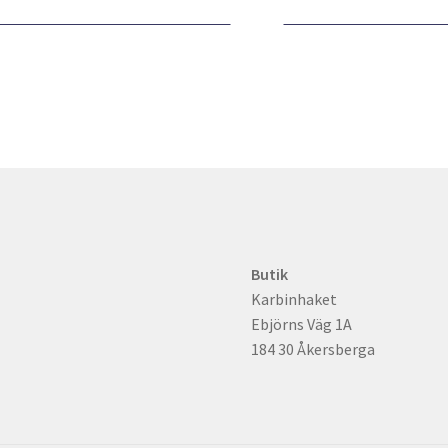
Butik
Karbinhaket
Ebjörns Väg 1A
184 30 Åkersberga