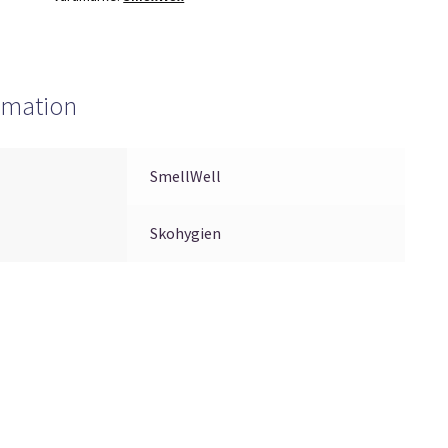
ormation
SmellWell
Skohygien