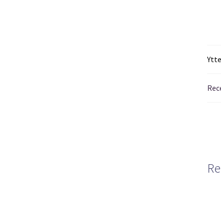
Ytt
Rec
Re