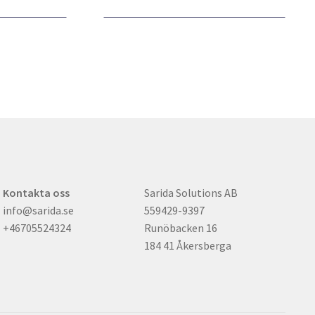
Kontakta oss
Sarida Solutions AB
info@sarida.se
559429-9397
+46705524324
Runöbacken 16
184 41 Åkersberga