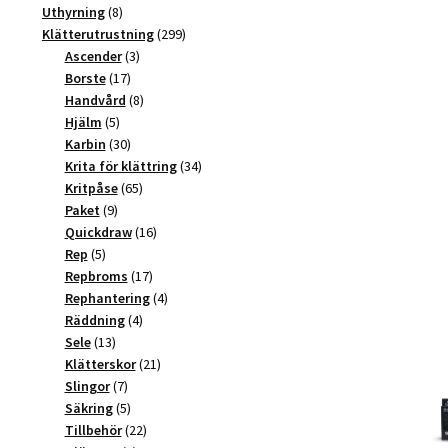
produkter
8
Uthyrning
8
produkter
299
Klätterutrustning
299
3
produkter
Ascender
3
17
produkter
Borste
17
produkter
8
Handvård
8
5
produkter
Hjälm
5
produkter
30
Karbin
30
produkter
34
Krita för klättring
34
65
produkter
Kritpåse
65
9
produkter
Paket
9
produkter
16
Quickdraw
16
5
produkter
Rep
5
produkter
17
Repbroms
17
produkter
4
Rephantering
4
4
produkter
Räddning
4
13
produkter
Sele
13
produkter
21
Klätterskor
21
7
produkter
Slingor
7
produkter
5
Säkring
5
produkter
22
Tillbehör
22