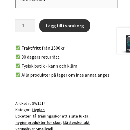
SmellWell
A
Lägg till i varukorg
Active
l
-
t
Black
e
Fraktfritt från 1500kr
Zebra
r
30 dagars returrätt
mängd
n
Fysisk butik - känn och kläm
a
t
Alla produkter på lager om inte annat anges
i
v
e
:
Artikelnr:
SW1514
Kategori:
Hygien
Etiketter:
få träningsskor att sluta lukta
,
hygienprodukter för skor
,
klättersko lukt
Varumärke:
SmellWell