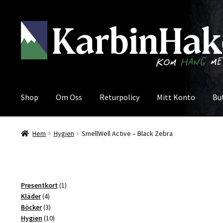
Hoppa
Hoppa
till
till
navigering
innehåll
Shop
Om Oss
Returpolicy
Mitt Konto
Bu
Hem
Hygien
SmellWell Active – Black Zebra
1
Presentkort
1
4
produkt
Kläder
4
produkter
3
Böcker
3
produkter
10
Hygien
10