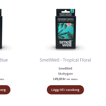
Blue
SmellWell - Tropical Floral
SmellWell
Skohygien
149,00
kr
moms
ink. moms
ukorg
Lägg till i varukorg