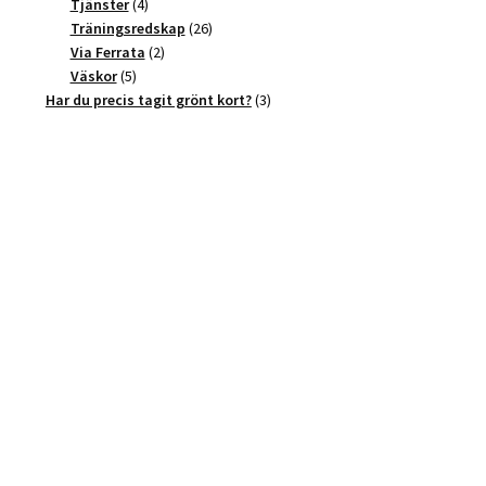
4
produkter
Tjänster
4
produkter
26
Träningsredskap
26
2
produkter
Via Ferrata
2
5
produkter
Väskor
5
produkter
3
Har du precis tagit grönt kort?
3
produkter