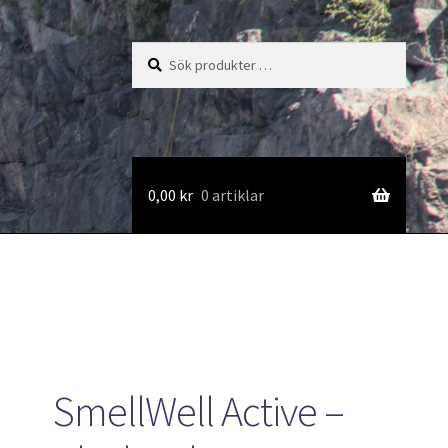
Sök
Sök
efter:
0,00
kr
0 artiklar
SmellWell Active –