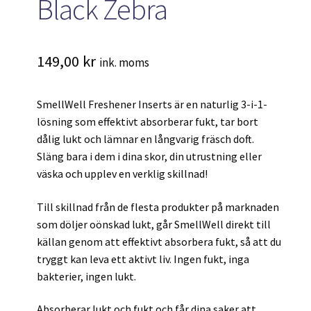
Black Zebra
149,00
kr
ink. moms
SmellWell Freshener Inserts är en naturlig 3-i-1-
lösning som effektivt absorberar fukt, tar bort
dålig lukt och lämnar en långvarig fräsch doft.
Släng bara i dem i dina skor, din utrustning eller
väska och upplev en verklig skillnad!
Till skillnad från de flesta produkter på marknaden
som döljer oönskad lukt, går SmellWell direkt till
källan genom att effektivt absorbera fukt, så att du
tryggt kan leva ett aktivt liv. Ingen fukt, inga
bakterier, ingen lukt.
Absorberar lukt och fukt och får dina saker att