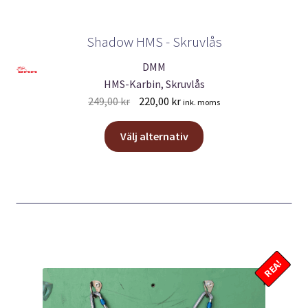
Shadow HMS - Skruvlås
DMM
HMS-Karbin, Skruvlås
Det
Det
249,00
kr
220,00
kr
ink. moms
ursprungliga
nuvarande
Den
priset
priset
Välj alternativ
här
var:
är:
produkten
249,00 kr.
220,00 kr.
har
flera
varianter.
De
olika
REA!
alternativen
kan
väljas