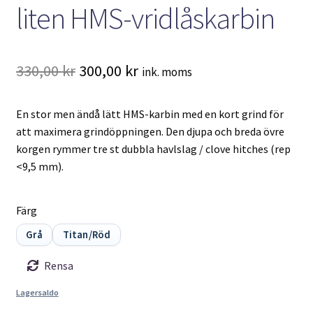
liten HMS-vridlåskarbin
Det
Det
330,00
kr
300,00
kr
ink. moms
ursprungliga
nuvarande
En stor men ändå lätt HMS-karbin med en kort grind för
priset
priset
att maximera grindöppningen. Den djupa och breda övre
var:
är:
korgen rymmer tre st dubbla havlslag / clove hitches (rep
<9,5 mm).
330,00 kr.
300,00 kr.
Färg
Grå
Titan/Röd
Rensa
Lagersaldo