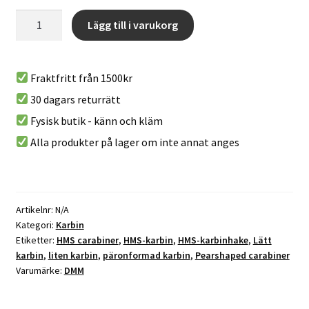
Shadow
Lägg till i varukorg
HMS
A
Kwiklock
l
-
Fraktfritt från 1500kr
t
liten
30 dagars returrätt
e
HMS-
r
Fysisk butik - känn och kläm
vridlåskarbin
n
mängd
Alla produkter på lager om inte annat anges
a
t
i
v
Artikelnr:
N/A
e
Kategori:
Karbin
:
Etiketter:
HMS carabiner
,
HMS-karbin
,
HMS-karbinhake
,
Lätt
karbin
,
liten karbin
,
päronformad karbin
,
Pearshaped carabiner
Varumärke:
DMM