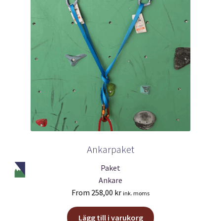
på
produktsidan
Ankarpaket
Paket
Ankare
From
258,00
kr
ink. moms
Lägg till i varukorg