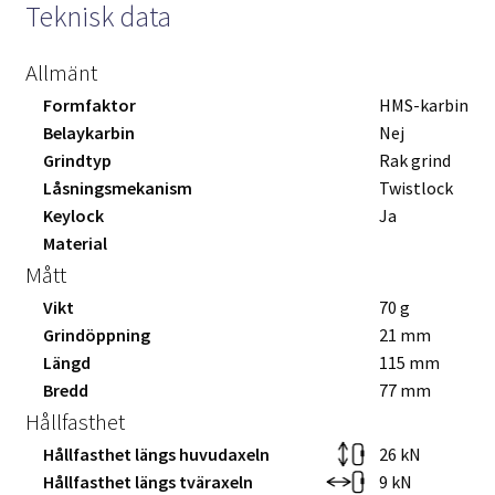
Teknisk data
Allmänt
Formfaktor
HMS-karbin
Belaykarbin
Nej
Grindtyp
Rak grind
Låsningsmekanism
Twistlock
Keylock
Ja
Material
Mått
Vikt
70 g
Grindöppning
21 mm
Längd
115 mm
Bredd
77 mm
Hållfasthet
Hållfasthet längs huvudaxeln
26 kN
Hållfasthet längs tväraxeln
9 kN