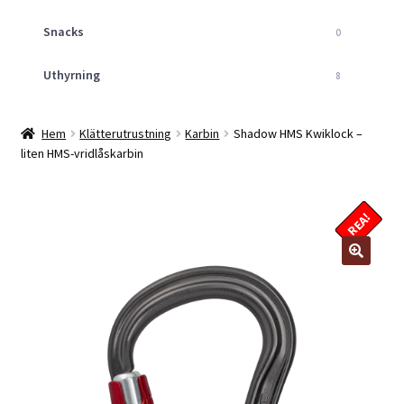
Snacks
0
Uthyrning
8
Hem
Klätterutrustning
Karbin
Shadow HMS Kwiklock –
liten HMS-vridlåskarbin
REA!