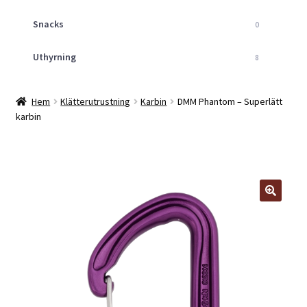
Snacks
0
Uthyrning
8
Hem
Klätterutrustning
Karbin
DMM Phantom – Superlätt
karbin