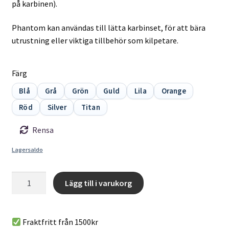
på karbinen).
Phantom kan användas till lätta karbinset, för att bära
utrustning eller viktiga tillbehör som kilpetare.
Färg
Blå
Grå
Grön
Guld
Lila
Orange
Röd
Silver
Titan
Rensa
Lagersaldo
DMM
Lägg till i varukorg
Phantom
A
-
l
Superlätt
Fraktfritt från 1500kr
t
karbin