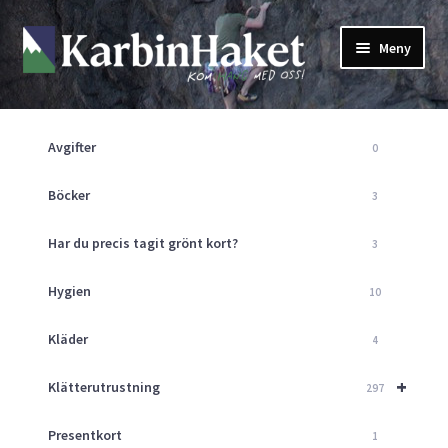
Hoppa
Hoppa
Meny
till
till
navigering
innehåll
Shop
Om Oss
Avgifter
0
Returpolicy
Mitt Konto
Böcker
3
Butik
Har du precis tagit grönt kort?
3
Kurser
Klätterväggen
Hygien
10
Guider
Expand
Kläder
4
underm
Aktuellt
+
Klätterutrustning
297
Presentkort
1