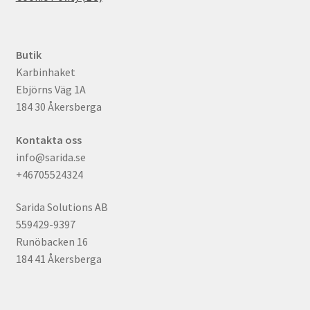
Butik
Karbinhaket
Ebjörns Väg 1A
184 30 Åkersberga
Kontakta oss
info@sarida.se
+46705524324
Sarida Solutions AB
559429-9397
Runöbacken 16
184 41 Åkersberga