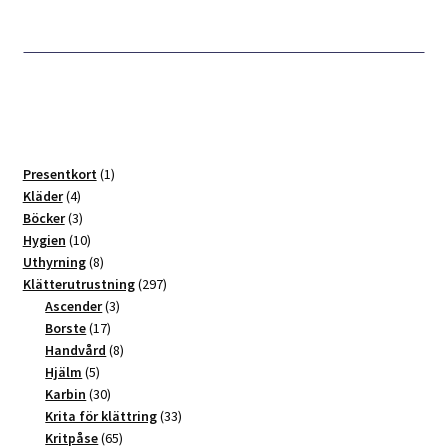
1
Presentkort
1
4
produkt
Kläder
4
produkter
3
Böcker
3
produkter
10
Hygien
10
produkter
8
Uthyrning
8
produkter
297
Klätterutrustning
297
3
produkter
Ascender
3
17
produkter
Borste
17
produkter
8
Handvård
8
5
produkter
Hjälm
5
produkter
30
Karbin
30
produkter
33
Krita för klättring
33
65
produkter
Kritpåse
65