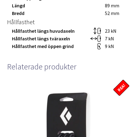
Längd
89 mm
Bredd
52 mm
Hållfasthet
Hållfasthet längs huvudaxeln
23 kN
Hållfasthet längs tväraxeln
7 kN
Hållfasthet med öppen grind
9 kN
Relaterade produkter
REA!