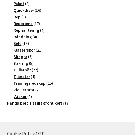
9
produkter
Paket
9
produkter
16
Quickdraw
16
5
produkter
Rep
5
produkter
17
Repbroms
17
produkter
4
Rephantering
4
4
produkter
Räddning
4
13
produkter
Sele
13
produkter
21
Klätterskor
21
7
produkter
Slingor
7
produkter
5
Säkring
5
produkter
22
Tillbehör
22
4
produkter
Tjänster
4
produkter
25
Träningsredskap
25
2
produkter
Via Ferrata
2
5
produkter
Väskor
5
produkter
3
Har du precis tagit grönt kort?
3
produkter
Cookie Policy (EU)