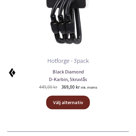
Hotforge - 3pack
Black Diamond
D-Karbin, Skruvlås
Det
Det
449,00
kr
369,00
kr
ink. moms
ursprungliga
nuvarande
Den
priset
priset
Välj alternativ
här
var:
är:
produkten
449,00 kr.
369,00 kr.
har
flera