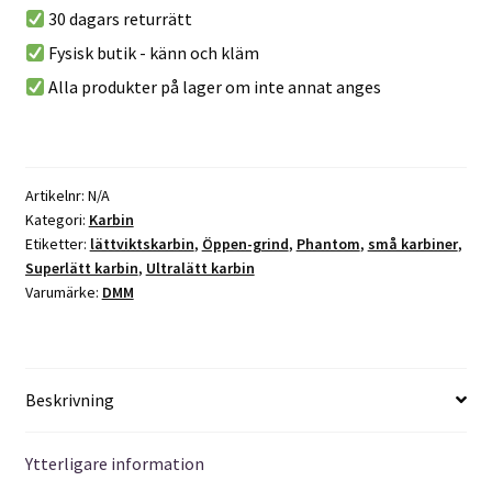
30 dagars returrätt
e
mängd
r
Fysisk butik - känn och kläm
n
Alla produkter på lager om inte annat anges
a
t
i
v
Artikelnr:
N/A
e
Kategori:
Karbin
:
Etiketter:
lättviktskarbin
,
Öppen-grind
,
Phantom
,
små karbiner
,
Superlätt karbin
,
Ultralätt karbin
Varumärke:
DMM
Beskrivning
Ytterligare information