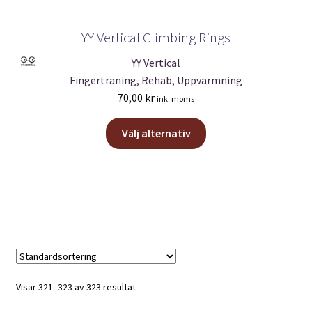
YY Vertical Climbing Rings
YY Vertical
Fingerträning, Rehab, Uppvärmning
70,00
kr
ink. moms
Den
Välj alternativ
här
produkten
har
flera
varianter.
De
olika
alternativen
kan
Visar 321–323 av 323 resultat
väljas