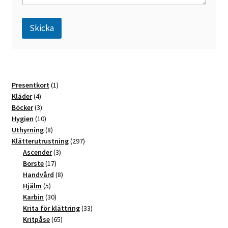
?
Skicka
A
l
t
1
Presentkort
1
e
4
produkt
Kläder
4
r
produkter
3
Böcker
3
n
produkter
10
Hygien
10
a
produkter
8
Uthyrning
8
t
produkter
297
Klätterutrustning
297
3
produkter
Ascender
3
i
17
produkter
Borste
17
v
produkter
8
Handvård
8
e
5
produkter
Hjälm
5
:
produkter
30
Karbin
30
produkter
33
Krita för klättring
33
65
produkter
Kritpåse
65