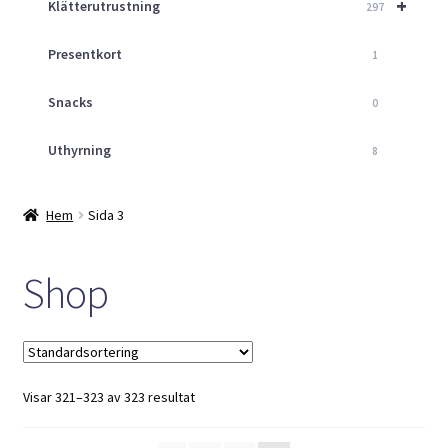
+
Klätterutrustning
297
Presentkort
1
Snacks
0
Uthyrning
8
Hem
Sida 3
Shop
Visar 321–323 av 323 resultat