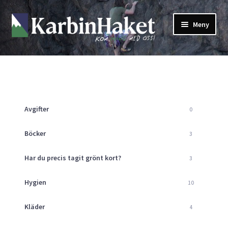
Hoppa
Hoppa
Meny
till
till
navigering
innehåll
Shop
Om Oss
Returpolicy
Mitt Konto
Avgifter
0
Butik
Kurser
Böcker
3
Klätterväggen
Har du precis tagit grönt kort?
3
Guider
Expand
underm
Aktuellt
Hygien
10
Kläder
4