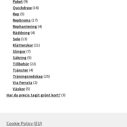
9
produkter
Paket
9
produkter
16
Quickdraw
16
5
produkter
Rep
5
produkter
17
Repbroms
17
produkter
4
Rephantering
4
4
produkter
Räddning
4
13
produkter
Sele
13
produkter
21
Klätterskor
21
7
produkter
Slingor
7
produkter
5
Säkring
5
produkter
22
Tillbehör
22
4
produkter
Tjänster
4
produkter
25
Träningsredskap
25
2
produkter
Via Ferrata
2
5
produkter
Väskor
5
produkter
3
Har du precis tagit grönt kort?
3
produkter
Cookie Policy (EU)