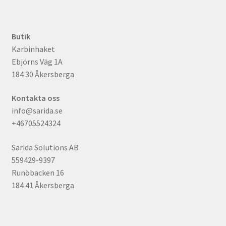
Butik
Karbinhaket
Ebjörns Väg 1A
184 30 Åkersberga
Kontakta oss
info@sarida.se
+46705524324
Sarida Solutions AB
559429-9397
Runöbacken 16
184 41 Åkersberga