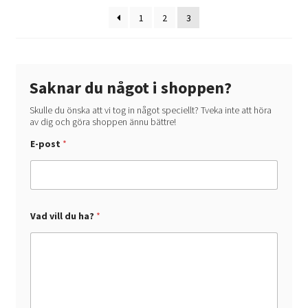
på
1
2
3
produktsidan
Saknar du något i shoppen?
Skulle du önska att vi tog in något speciellt? Tveka inte att höra
av dig och göra shoppen ännu bättre!
E-post
*
*
Vad vill du ha?
*
E
-
p
o
s
t
h
a