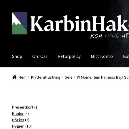
Hoppa
Hoppa
till
till
navigering
innehåll
Shop
Om Oss
Returpolicy
Mitt Konto
Bu
Hem
Klätterutrustning
Sele
W Momentum Harness Baja Sunri
1
Presentkort
1
4
produkt
Kläder
4
produkter
3
Böcker
3
produkter
10
Hygien
10