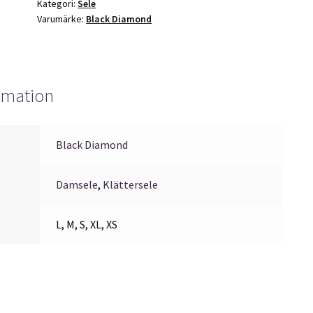
e
mängd
Kategori:
Sele
:
Varumärke:
Black Diamond
ormation
Black Diamond
Damsele
,
Klättersele
L, M, S, XL, XS