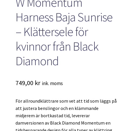
W Momentum
Harness Baja Sunrise
– Klättersele för
kvinnor från Black
Diamond
749,00
kr
ink. moms
För allroundklättrare som vet att tid som läggs på
att justera benslingor och en klämmande
midjerem är bortkastad tid, levererar
damversionen av Black Diamond Momentum en
tidsbesparande design för alla typer av klättring.