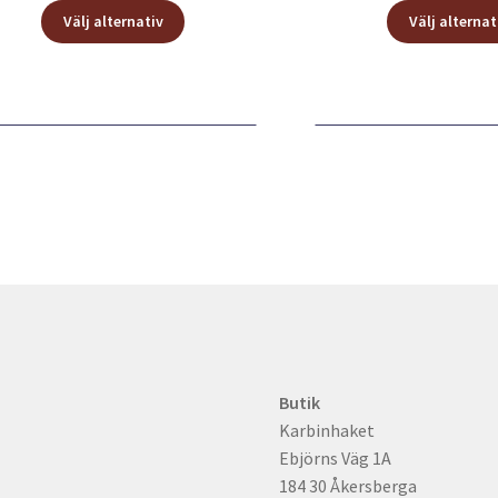
Den
Välj alternativ
Välj alternat
här
produkten
har
flera
varianter.
De
olika
alternativen
kan
väljas
på
produktsidan
Butik
Karbinhaket
Ebjörns Väg 1A
184 30 Åkersberga