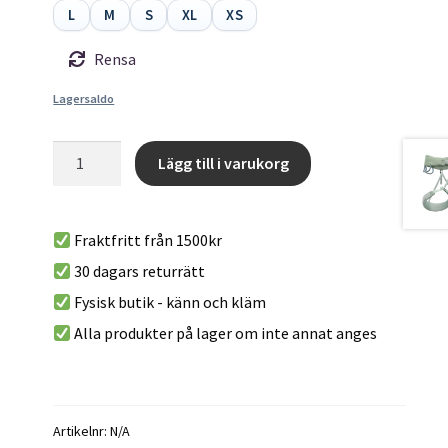
L
M
S
XL
XS
Rensa
Lagersaldo
W
Lägg till i varukorg
Momentum
A
Harness
l
Baja
Fraktfritt från 1500kr
t
Sunrise
30 dagars returrätt
e
-
r
Fysisk butik - känn och kläm
Klättersele
n
för
Alla produkter på lager om inte annat anges
a
kvinnor
t
från
i
Black
v
Diamond
Artikelnr:
N/A