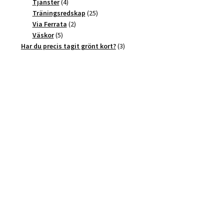
4
produkter
Tjänster
4
produkter
25
Träningsredskap
25
2
produkter
Via Ferrata
2
5
produkter
Väskor
5
produkter
3
Har du precis tagit grönt kort?
3
produkter