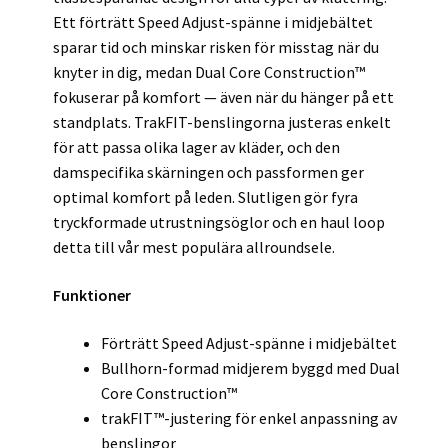
Ett förträtt Speed Adjust-spänne i midjebältet
sparar tid och minskar risken för misstag när du
knyter in dig, medan Dual Core Construction™
fokuserar på komfort — även när du hänger på ett
standplats. TrakFIT-benslingorna justeras enkelt
för att passa olika lager av kläder, och den
damspecifika skärningen och passformen ger
optimal komfort på leden. Slutligen gör fyra
tryckformade utrustningsöglor och en haul loop
detta till vår mest populära allroundsele.
Funktioner
Förträtt Speed Adjust-spänne i midjebältet
Bullhorn-formad midjerem byggd med Dual
Core Construction™
trakFIT™-justering för enkel anpassning av
benslingor