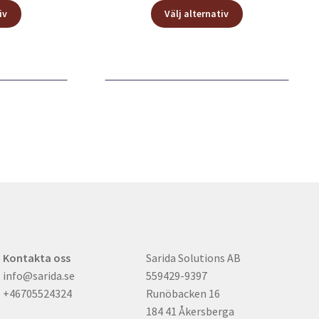
Den
Den
till
iv
Välj alternativ
här
här
900,00 kr
produkten
produkten
har
har
flera
flera
varianter.
varianter.
De
De
olika
olika
alternativen
alternativen
kan
kan
väljas
väljas
på
på
produktsidan
produktsidan
Kontakta oss
Sarida Solutions AB
info@sarida.se
559429-9397
+46705524324
Runöbacken 16
184 41 Åkersberga