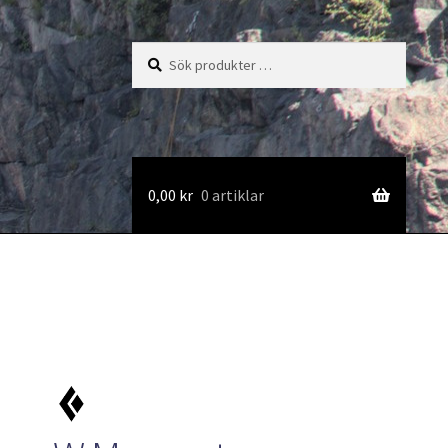
Sök
Sök
efter:
0,00
kr
0 artiklar