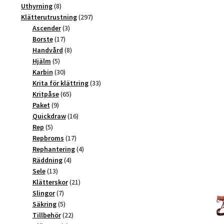
produkter
8
Uthyrning
8
produkter
297
Klätterutrustning
297
3
produkter
Ascender
3
17
produkter
Borste
17
produkter
8
Handvård
8
5
produkter
Hjälm
5
produkter
30
Karbin
30
produkter
33
Krita för klättring
33
65
produkter
Kritpåse
65
9
produkter
Paket
9
produkter
16
Quickdraw
16
5
produkter
Rep
5
produkter
17
Repbroms
17
produkter
4
Rephantering
4
4
produkter
Räddning
4
13
produkter
Sele
13
produkter
21
Klätterskor
21
7
produkter
Slingor
7
produkter
5
Säkring
5
produkter
22
Tillbehör
22