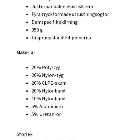
Justerbar bakre elastisk rem
Fyra tryckformade utrustningsöglor
Damspecifik skärning
350 g
Ursprungsland: Filippinerna
Material
20% Poly-tyg
20% Nylon-tyg
20% CLPE-skum
20% Nylonband
10% Nylonband
5% Aluminium
5% Uretanrör
Storlek