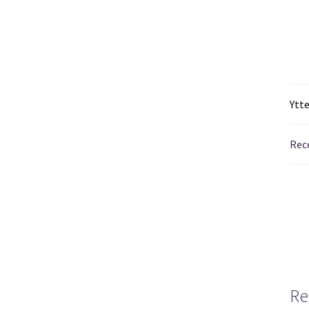
Ytt
Rec
Re