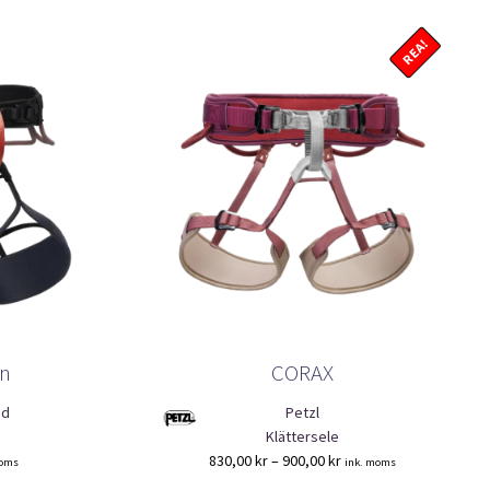
REA!
on
CORAX
nd
Petzl
Klättersele
Prisintervall:
830,00
kr
–
900,00
kr
moms
ink. moms
830,00 kr