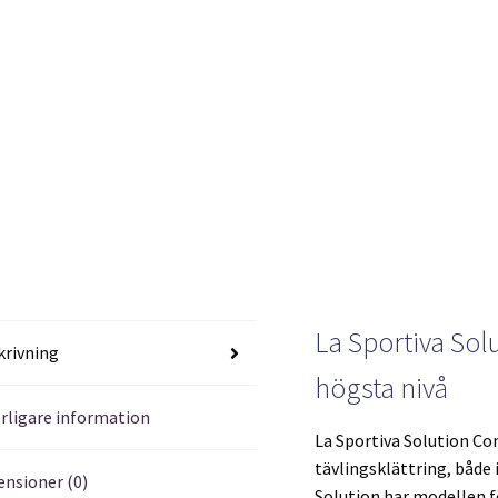
La Sportiva Sol
krivning
högsta nivå
erligare information
La Sportiva Solution C
tävlingsklättring, både
ensioner (0)
Solution har modellen f