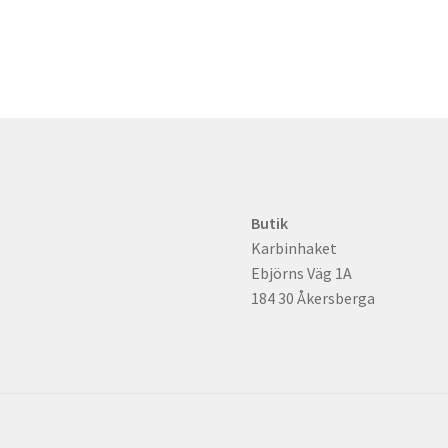
De
olika
alternativen
kan
väljas
på
produktsidan
Butik
Karbinhaket
Ebjörns Väg 1A
184 30 Åkersberga