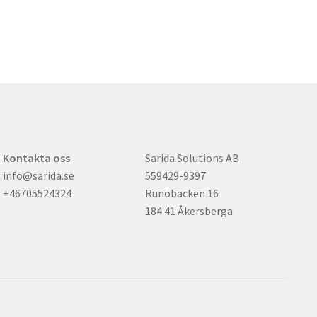
De
De
olika
olika
alternativen
alternativen
kan
kan
väljas
väljas
på
på
produktsidan
produktsidan
Kontakta oss
Sarida Solutions AB
info@sarida.se
559429-9397
+46705524324
Runöbacken 16
184 41 Åkersberga