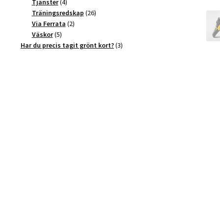
4
produkter
Tjänster
4
produkter
26
Träningsredskap
26
2
produkter
Via Ferrata
2
5
produkter
Väskor
5
produkter
3
Har du precis tagit grönt kort?
3
produkter