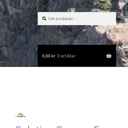
Sök
Sök
efter:
0,00
kr
0 artiklar