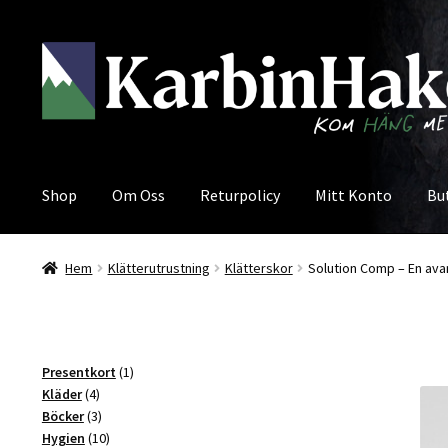
Hoppa
Hoppa
till
till
navigering
innehåll
Shop
Om Oss
Returpolicy
Mitt Konto
Bu
Hem
Klätterutrustning
Klätterskor
Solution Comp – En ava
1
Presentkort
1
4
produkt
Kläder
4
produkter
3
Böcker
3
produkter
10
Hygien
10