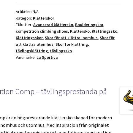
i
v
Artikelnr:
N/A
e
Kategori:
Klätterskor
:
Etiketter:
Avancerad klättersko
,
Boulderingskor
,
competition climbing shoes
,
Klättersko
,
Klättringssko
,
Klättringsskor
,
Skor för att klättra inomhus
,
Skor för
att klättra utomhus
,
Skor för klättring
,
tävlingsklättring
,
tävlingssko
Varumärke:
La Sportiva
ution Comp – tävlingsprestanda på
omp är en högpresterande klättersko skapad för modern
 inomhus och utomhus. Med inspiration från originalet
örfinats med en mjukare och mer följsam konstruktion,