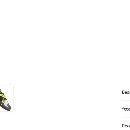
Bes
Ytt
Rec