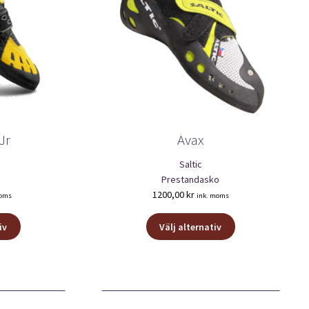
Jr
Avax
Saltic
Prestandasko
1200,00
kr
moms
ink. moms
Den
Den
iv
Välj alternativ
här
här
produkten
produkten
har
har
flera
flera
varianter.
varianter.