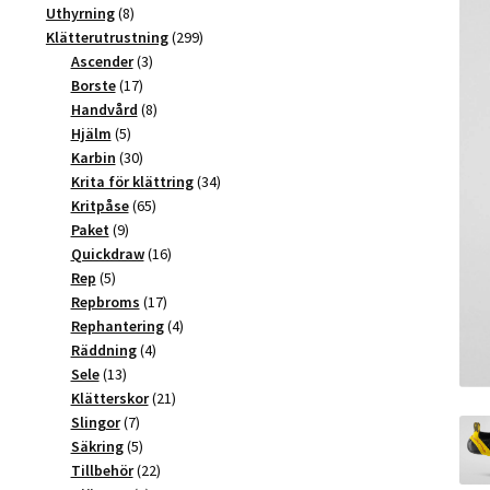
produkter
8
Uthyrning
8
produkter
299
Klätterutrustning
299
3
produkter
Ascender
3
17
produkter
Borste
17
produkter
8
Handvård
8
5
produkter
Hjälm
5
produkter
30
Karbin
30
produkter
34
Krita för klättring
34
65
produkter
Kritpåse
65
9
produkter
Paket
9
produkter
16
Quickdraw
16
5
produkter
Rep
5
produkter
17
Repbroms
17
produkter
4
Rephantering
4
4
produkter
Räddning
4
13
produkter
Sele
13
produkter
21
Klätterskor
21
7
produkter
Slingor
7
produkter
5
Säkring
5
produkter
22
Tillbehör
22