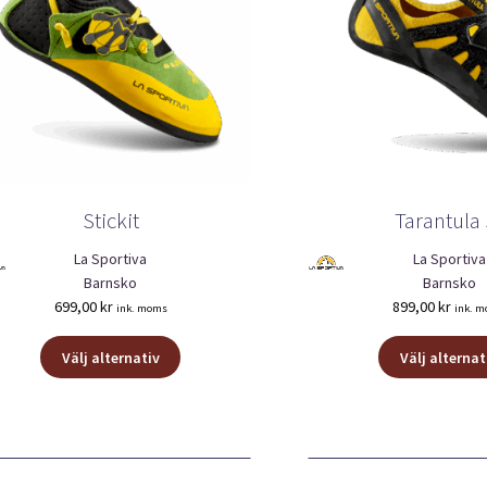
Stickit
Tarantula 
La Sportiva
La Sportiva
Barnsko
Barnsko
699,00
kr
899,00
kr
ink. moms
ink. 
Den
Välj alternativ
Välj alternat
här
produkten
har
flera
varianter.