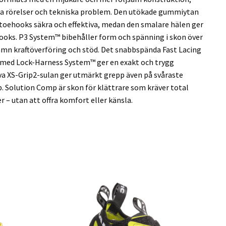
a rörelser och tekniska problem. Den utökade gummiytan
 toehooks säkra och effektiva, medan den smalare hälen ger
hooks. P3 System™ bibehåller form och spänning i skon över
 jämn kraftöverföring och stöd. Det snabbspända Fast Lacing
med Lock-Harness System™ ger en exakt och trygg
a XS-Grip2-sulan ger utmärkt grepp även på svåraste
 Solution Comp är skon för klättrare som kräver total
r – utan att offra komfort eller känsla.