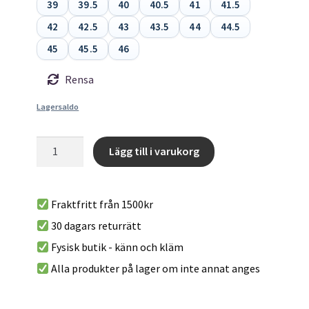
39
39.5
40
40.5
41
41.5
42
42.5
43
43.5
44
44.5
45
45.5
46
Rensa
Lagersaldo
Solution
Lägg till i varukorg
Comp
A
-
l
En
Fraktfritt från 1500kr
t
avancerad
30 dagars returrätt
e
klättersko
r
Fysisk butik - känn och kläm
från
n
La
Alla produkter på lager om inte annat anges
a
Sportiva
t
mängd