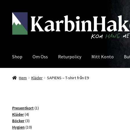
Hoppa
Hoppa
till
till
navigering
innehåll
Shop
Om Oss
Returpolicy
Mitt Konto
Bu
Hem
Kläder
SAPIENS – T-shirt från E9
1
Presentkort
1
4
produkt
Kläder
4
produkter
3
Böcker
3
produkter
10
Hygien
10