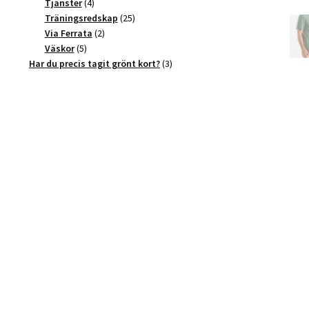
4
produkter
Tjänster
4
produkter
25
Träningsredskap
25
2
produkter
Via Ferrata
2
5
produkter
Väskor
5
produkter
3
Har du precis tagit grönt kort?
3
produkter