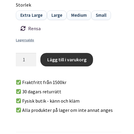
Storlek
Extra Large
Large
Medium
Small
Rensa
Lagersaldo
SAPIENS
Lägg till i varukorg
-
A
T-
l
shirt
Fraktfritt från 1500kr
t
från
30 dagars returrätt
e
E9
r
Fysisk butik - känn och kläm
mängd
n
Alla produkter på lager om inte annat anges
a
t
i