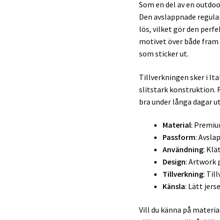
Som en del av en outdoo
Den avslappnade regular
lös, vilket gör den perf
motivet över både fram o
som sticker ut.
Tillverkningen sker i I
slitstark konstruktion. 
bra under långa dagar u
Material
: Premi
Passform
: Avsla
Användning
: Kl
Design
: Artwork
Tillverkning
: Til
Känsla
: Lätt jer
Vill du känna på materia