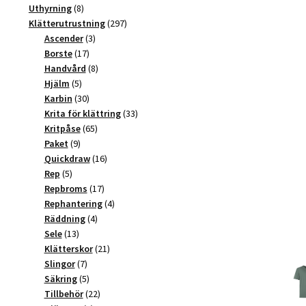
produkter
8
Uthyrning
8
produkter
297
Klätterutrustning
297
3
produkter
Ascender
3
17
produkter
Borste
17
produkter
8
Handvård
8
5
produkter
Hjälm
5
produkter
30
Karbin
30
produkter
33
Krita för klättring
33
65
produkter
Kritpåse
65
9
produkter
Paket
9
produkter
16
Quickdraw
16
5
produkter
Rep
5
produkter
17
Repbroms
17
produkter
4
Rephantering
4
4
produkter
Räddning
4
13
produkter
Sele
13
produkter
21
Klätterskor
21
7
produkter
Slingor
7
produkter
5
Säkring
5
produkter
22
Tillbehör
22