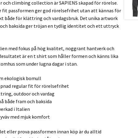
r och climbing collection är SAPIENS skapad för rörelse.
 fit passformen ger god rörelsefrihet utan att kännas för
ekt både för klättring och vardagsbruk. Det unika artwork
ch baksida ger tröjan en tydlig identitet och ett uttryck
talien med fokus på hög kvalitet, noggrant hantverk och
Resultatet är en t shirt som håller formen och känns lika
tomhus som under lugna dagar i stan.
um ekologisk bomull
ppnad regular fit för rörelsefrihet
ättring, outdoor och vardag
 på både fram och baksida
lverkad i Italien
seyväv med mjuk komfort
let eller prova passformen innan köp är du alltid