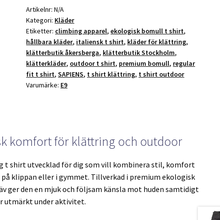
v
Artikelnr:
N/A
e
Kategori:
Kläder
:
Etiketter:
climbing apparel
,
ekologisk bomull t shirt
,
hållbara kläder
,
italiensk t shirt
,
kläder för klättring
,
klätterbutik åkersberga
,
klätterbutik Stockholm
,
klätterkläder
,
outdoor t shirt
,
premium bomull
,
regular
fit t shirt
,
SAPIENS
,
t shirt klättring
,
t shirt outdoor
Varumärke:
E9
k komfort för klättring och outdoor
t shirt utvecklad för dig som vill kombinera stil, komfort
 på klippan eller i gymmet. Tillverkad i premium ekologisk
äv ger den en mjuk och följsam känsla mot huden samtidigt
 utmärkt under aktivitet.