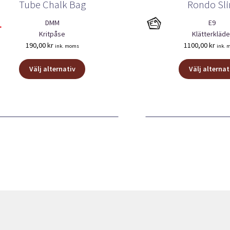
Tube Chalk Bag
Rondo Sl
DMM
E9
Kritpåse
Klätterkläde
190,00
kr
1100,00
kr
ink. moms
ink. 
Den
Välj alternativ
Välj alternat
här
produkten
har
flera
varianter.
De
olika
alternativen
kan
väljas
på
produktsidan