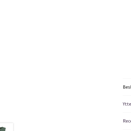
Bes
Ytt
Rec