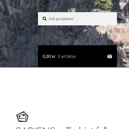
Sök
Sök
efter:
0,00
kr
0 artiklar