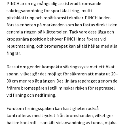
PINCH är en ny, mångsidig assisterad bromsande
säkringsanordning för sportklättring, multi-
pitchklättring och repåtkomsttekniker. PINCH är den
första enheten på marknaden som kan fästas direkt i den
centrala ringen på klätterselen. Tack vare dess låga och
kroppsnära position behöver PINCH inte fixeras vid
reputmatning, och bromsrepet kan alltid hållas med alla
fingrar.
Dessutom ger det kompakta säkringssystemet ett ökat
spann, vilket gör det möjligt för säkraren att mata ut 20–
30 cm mer rep åt gången. Det linjära repdraget genom de
främre bromsspåren i stål minskar risken för reptrassel
vid firning och nedfirning.
Förutom firningsspaken kan hastigheten också
kontrolleras med trycket från bromshanden, vilket ger
bättre kontroll – särskilt vid användning av tunna, mjuka