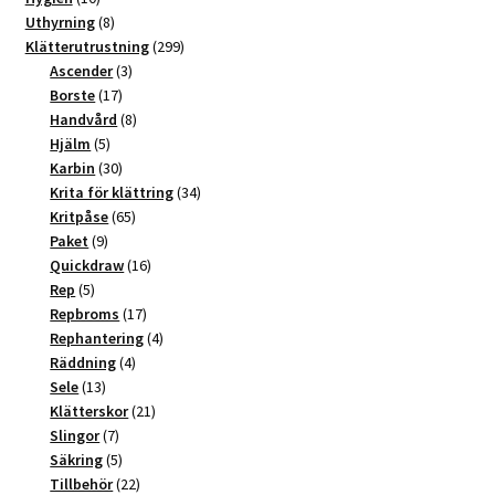
produktsidan
produkter
8
Uthyrning
8
produkter
299
Klätterutrustning
299
3
produkter
Ascender
3
17
produkter
Borste
17
produkter
8
Handvård
8
5
produkter
Hjälm
5
produkter
30
Karbin
30
produkter
34
Krita för klättring
34
65
produkter
Kritpåse
65
9
produkter
Paket
9
produkter
16
Quickdraw
16
5
produkter
Rep
5
produkter
17
Repbroms
17
produkter
4
Rephantering
4
4
produkter
Räddning
4
13
produkter
Sele
13
produkter
21
Klätterskor
21
7
produkter
Slingor
7
produkter
5
Säkring
5
produkter
22
Tillbehör
22