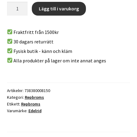
Repbroms
A
Lägg till i varukorg
-
l
PINCH
t
mängd
e
Fraktfritt från 1500kr
r
30 dagars returrätt
n
Fysisk butik - känn och kläm
a
t
Alla produkter på lager om inte annat anges
i
v
e
:
Artikelnr:
738380008150
Kategori:
Repbroms
Etikett:
Repbroms
Varumärke:
Edelrid