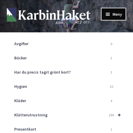
Hoppa
Hoppa
Meny
till
till
navigering
innehåll
Shop
Om Oss
Avgifter
0
Returpolicy
Mitt Konto
Böcker
3
Butik
Har du precis tagit grönt kort?
3
Kurser
Klätterväggen
Hygien
10
Guider
Expand
Kläder
4
underm
Aktuellt
+
Klätterutrustning
299
Presentkort
1