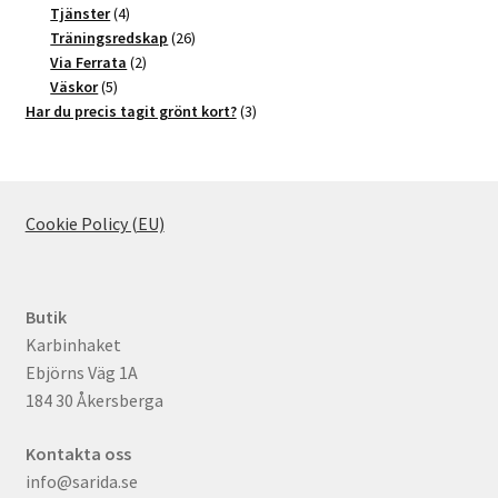
4
produkter
Tjänster
4
produkter
26
Träningsredskap
26
2
produkter
Via Ferrata
2
5
produkter
Väskor
5
produkter
3
Har du precis tagit grönt kort?
3
produkter
Cookie Policy (EU)
Butik
Karbinhaket
Ebjörns Väg 1A
184 30 Åkersberga
Kontakta oss
info@sarida.se