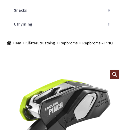
Snacks
0
Uthyrning
8
Hem
Klätterutrustning
Repbroms
Repbroms – PINCH