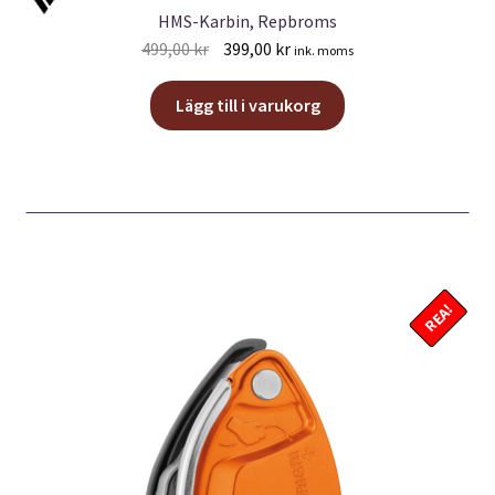
HMS-Karbin, Repbroms
Det
Det
499,00
kr
399,00
kr
ink. moms
ursprungliga
nuvarande
priset
priset
Lägg till i varukorg
var:
är:
499,00 kr.
399,00 kr.
REA!