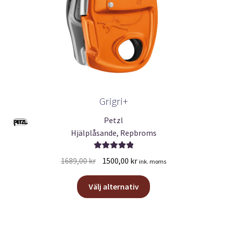
Grigri+
Petzl
Hjälplåsande, Repbroms
Betygsatt
Det
Det
1689,00
kr
1500,00
kr
ink. moms
5.00
av 5
ursprungliga
nuvarande
Den
priset
priset
Välj alternativ
här
var:
är:
produkten
1689,00 kr.
1500,00 kr.
har