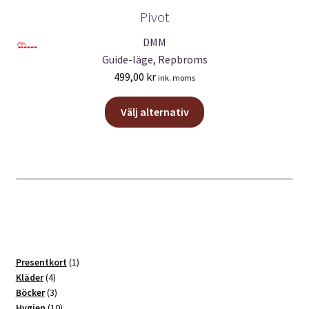
Pivot
DMM
Guide-läge, Repbroms
499,00
kr
ink. moms
Den
Välj alternativ
här
produkten
har
flera
varianter.
De
olika
alternativen
kan
1
Presentkort
1
väljas
4
produkt
Kläder
4
produkter
3
Böcker
3
på
produkter
10
Hygien
10