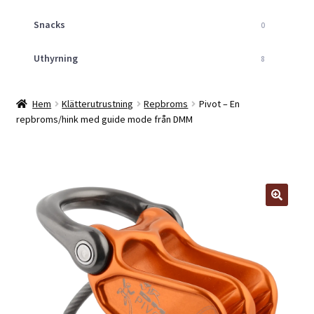
Snacks
0
Uthyrning
8
Hem
Klätterutrustning
Repbroms
Pivot – En
repbroms/hink med guide mode från DMM