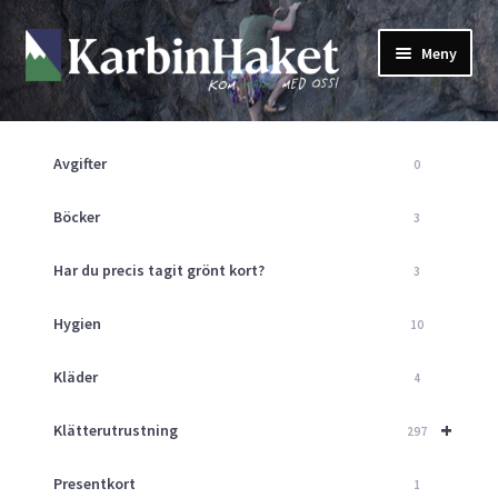
Hoppa
Hoppa
Meny
till
till
navigering
innehåll
Shop
Om Oss
Avgifter
0
Returpolicy
Mitt Konto
Böcker
3
Butik
Har du precis tagit grönt kort?
3
Kurser
Klätterväggen
Hygien
10
Guider
Expand
Kläder
4
underm
Aktuellt
+
Klätterutrustning
297
Presentkort
1