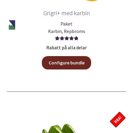
Grigri+ med karbin
Paket
Karbin, Repbroms
Betygsatt
Rabatt på alla delar
5.00
av 5
Configure bundle
REA!