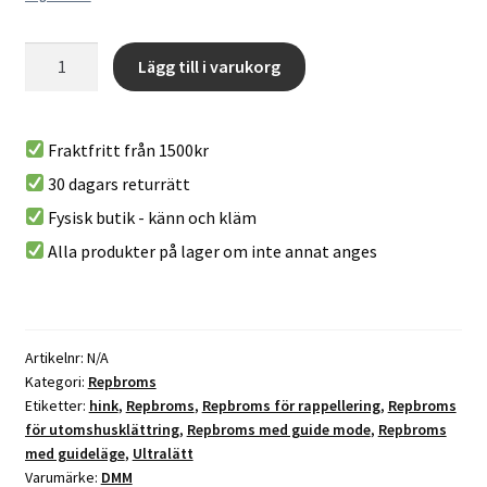
Pivot
Lägg till i varukorg
-
A
En
l
repbroms/hink
Fraktfritt från 1500kr
t
med
30 dagars returrätt
e
guide
r
Fysisk butik - känn och kläm
mode
n
från
Alla produkter på lager om inte annat anges
a
DMM
t
mängd
i
v
Artikelnr:
N/A
e
Kategori:
Repbroms
:
Etiketter:
hink
,
Repbroms
,
Repbroms för rappellering
,
Repbroms
för utomshusklättring
,
Repbroms med guide mode
,
Repbroms
med guideläge
,
Ultralätt
Varumärke:
DMM