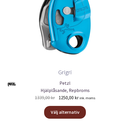
Grigri
Petzl
Hjälplåsande, Repbroms
Det
Det
1339,00
kr
1250,00
kr
ink. moms
ursprungliga
nuvarande
Den
priset
priset
Välj alternativ
här
var:
är:
produkten
1339,00 kr.
1250,00 kr.