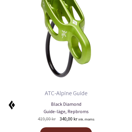
ATC-Alpine Guide
Black Diamond
Guide-läge, Repbroms
Det
Det
419,00
kr
340,00
kr
ink. moms
ursprungliga
nuvarande