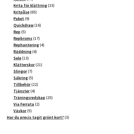
produkter
33
Krita för klättring
33
65
produkter
Kritpåse
65
9
produkter
Paket
9
produkter
16
Quickdraw
16
5
produkter
Rep
5
produkter
17
Repbroms
17
produkter
4
Rephantering
4
4
produkter
Räddning
4
13
produkter
Sele
13
produkter
21
Klätterskor
21
7
produkter
Slingor
7
produkter
5
Säkring
5
produkter
22
Tillbehör
22
4
produkter
Tjänster
4
produkter
25
Träningsredskap
25
2
produkter
Via Ferrata
2
5
produkter
Väskor
5
produkter
3
Har du precis tagit grönt kort?
3
produkter