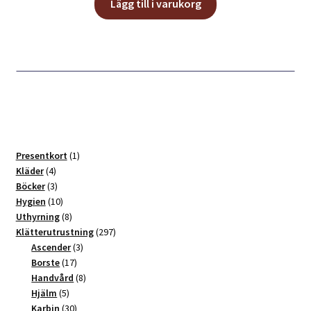
priset
priset
Lägg till i varukorg
var:
är:
419,00 kr.
340,00 kr.
1
Presentkort
1
4
produkt
Kläder
4
produkter
3
Böcker
3
produkter
10
Hygien
10
produkter
8
Uthyrning
8
produkter
297
Klätterutrustning
297
3
produkter
Ascender
3
17
produkter
Borste
17
produkter
8
Handvård
8
5
produkter
Hjälm
5
produkter
30
Karbin
30