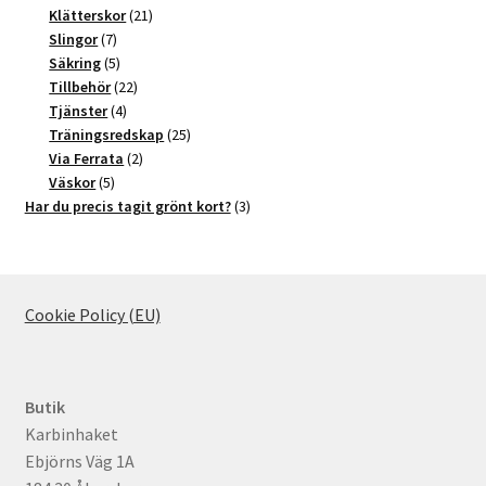
produkter
21
Klätterskor
21
7
produkter
Slingor
7
produkter
5
Säkring
5
produkter
22
Tillbehör
22
4
produkter
Tjänster
4
produkter
25
Träningsredskap
25
2
produkter
Via Ferrata
2
5
produkter
Väskor
5
produkter
3
Har du precis tagit grönt kort?
3
produkter
Cookie Policy (EU)
Butik
Karbinhaket
Ebjörns Väg 1A