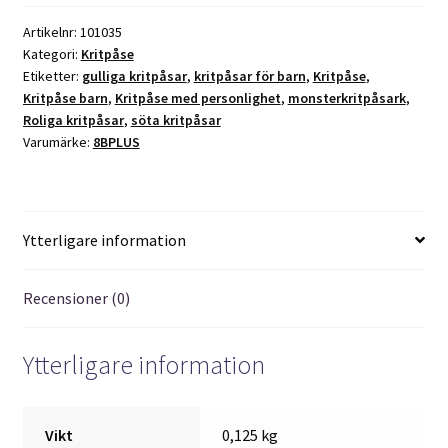
e
:
Artikelnr:
101035
Kategori:
Kritpåse
Etiketter:
gulliga kritpåsar
,
kritpåsar för barn
,
Kritpåse
,
Kritpåse barn
,
Kritpåse med personlighet
,
monsterkritpåsark
,
Roliga kritpåsar
,
söta kritpåsar
Varumärke:
8BPLUS
Ytterligare information
Recensioner (0)
Ytterligare information
Vikt
0,125 kg