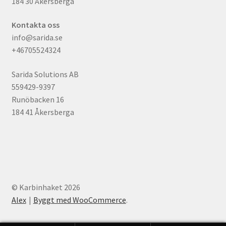
184 30 Åkersberga
Kontakta oss
info@sarida.se
+46705524324
Sarida Solutions AB
559429-9397
Runöbacken 16
184 41 Åkersberga
© Karbinhaket 2026
Alex
Byggt med WooCommerce
.