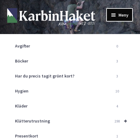
Hoppa
Hoppa
Meny
till
till
navigering
innehåll
Shop
Om Oss
Avgifter
0
Returpolicy
Mitt Konto
Böcker
3
Butik
Har du precis tagit grönt kort?
3
Kurser
Klätterväggen
Hygien
10
Guider
Expand
Kläder
4
underm
Aktuellt
+
Klätterutrustning
298
Presentkort
1