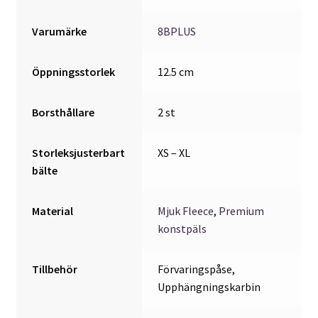
Varumärke
8BPLUS
Öppningsstorlek
12.5 cm
Borsthållare
2 st
Storleksjusterbart
XS – XL
bälte
Material
Mjuk Fleece
,
Premium
konstpäls
Tillbehör
Förvaringspåse,
Upphängningskarbin