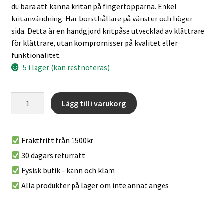
du bara att känna kritan på fingertopparna. Enkel
kritanvändning. Har borsthållare på vänster och höger
sida. Detta är en handgjord kritpåse utvecklad av klättrare
för klättrare, utan kompromisser på kvalitet eller
funktionalitet.
5 i lager (kan restnoteras)
Kritpåsen
A
Lägg till i varukorg
Alex
l
mängd
t
e
Fraktfritt från 1500kr
r
30 dagars returrätt
n
Fysisk butik - känn och kläm
a
t
Alla produkter på lager om inte annat anges
i
v