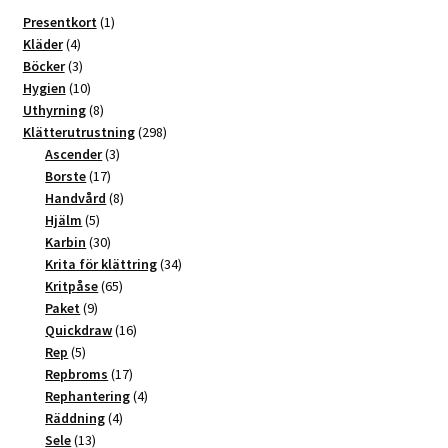
1
Presentkort
1
4
produkt
Kläder
4
produkter
3
Böcker
3
produkter
10
Hygien
10
produkter
8
Uthyrning
8
produkter
298
Klätterutrustning
298
3
produkter
Ascender
3
17
produkter
Borste
17
produkter
8
Handvård
8
5
produkter
Hjälm
5
produkter
30
Karbin
30
produkter
34
Krita för klättring
34
65
produkter
Kritpåse
65
9
produkter
Paket
9
produkter
16
Quickdraw
16
5
produkter
Rep
5
produkter
17
Repbroms
17
produkter
4
Rephantering
4
4
produkter
Räddning
4
13
produkter
Sele
13