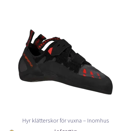
olika
alternativen
kan
väljas
på
produktsidan
Hyr klätterskor för vuxna – Inomhus
La Sportiva