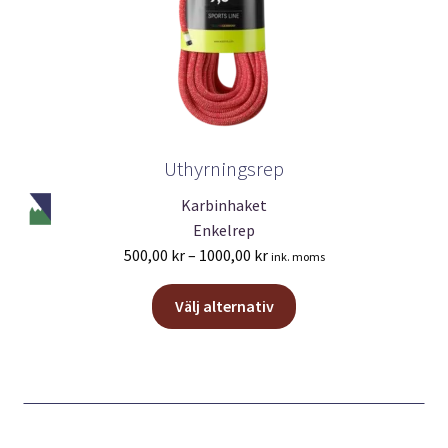
Uthyrningsrep
Karbinhaket
Enkelrep
Prisintervall:
500,00
kr
–
1000,00
kr
ink. moms
500,00 kr
Den
till
Välj alternativ
här
1000,00 kr
produkten
har
flera
varianter.
De