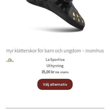
Hyr klätterskor för barn och ungdom – Inomhus
La Sportiva
Uthyrning
35,00
kr
ink. moms
Den
Välj alternativ
här
produkten
har
flera