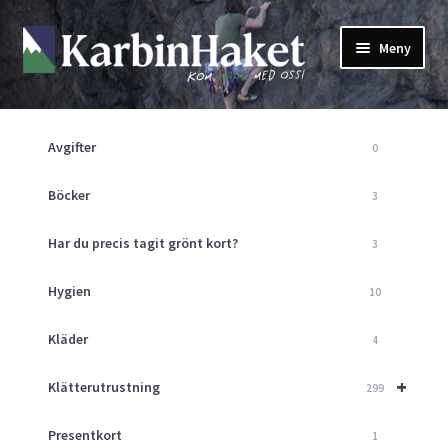
Hoppa
Hoppa
Meny
till
till
navigering
innehåll
Shop
Om Oss
Avgifter
0
Returpolicy
Mitt Konto
Böcker
3
Butik
Har du precis tagit grönt kort?
3
Kurser
Klätterväggen
Hygien
10
Guider
Expand
Kläder
4
underm
Aktuellt
+
Klätterutrustning
299
Presentkort
1