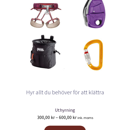
Hyr allt du behöver för att klättra
Uthyrning
Prisintervall:
300,00
kr
–
600,00
kr
ink. moms
300,00 kr
Den