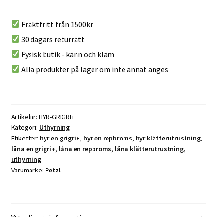
A
Grigri+
l
mängd
Fraktfritt från 1500kr
t
30 dagars returrätt
e
r
Fysisk butik - känn och kläm
n
Alla produkter på lager om inte annat anges
a
t
i
v
Artikelnr:
HYR-GRIGRI+
e
Kategori:
Uthyrning
:
Etiketter:
hyr en grigri+
,
hyr en repbroms
,
hyr klätterutrustning
,
låna en grigri+
,
låna en repbroms
,
låna klätterutrustning
,
uthyrning
Varumärke:
Petzl