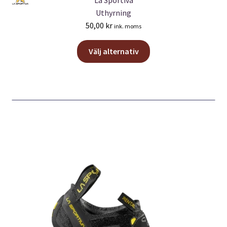
Uthyrning
50,00
kr
ink. moms
Den
Välj alternativ
här
produkten
har
flera
varianter.
De
olika
alternativen
kan
väljas
på
produktsidan