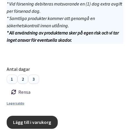
* Vid försening debiteras motsvarande en (1) dag extra avgift
per försenad dag.
* Samtliga produkter kommer att genomgå en
säkerhetskontroll innan utlåning.
*
All användning av produkterna sker på egen risk och vi tar
inget ansvar för eventuella skador.
Antal dagar
1
2
3
Rensa
Lagersaldo
Hyr
Lägg till i varukorg
en