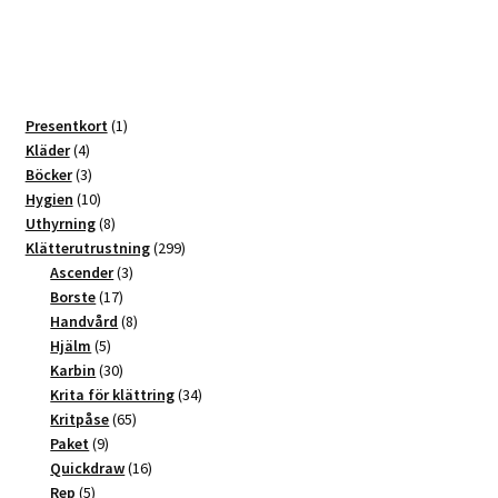
varianter.
De
olika
alternativen
kan
1
Presentkort
1
väljas
4
produkt
Kläder
4
produkter
3
Böcker
3
på
produkter
10
Hygien
10
produktsidan
produkter
8
Uthyrning
8
produkter
299
Klätterutrustning
299
3
produkter
Ascender
3
17
produkter
Borste
17
produkter
8
Handvård
8
5
produkter
Hjälm
5
produkter
30
Karbin
30
produkter
34
Krita för klättring
34
65
produkter
Kritpåse
65
9
produkter
Paket
9
produkter
16
Quickdraw
16
5
produkter
Rep
5