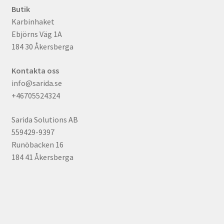
Butik
Karbinhaket
Ebjörns Väg 1A
184 30 Åkersberga
Kontakta oss
info@sarida.se
+46705524324
Sarida Solutions AB
559429-9397
Runöbacken 16
184 41 Åkersberga