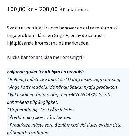
Prisintervall:
100,00
kr
–
200,00
kr
ink. moms
100,00 kr
Ska du ut och klättra och behöver en extra repbroms?
till
Inga problem, låna en Grigri+, en av de säkraste
200,00 kr
hjälplåsande bromsarna på marknaden.
Klicka här för att läsa mer om Grigri+
Följande gäller för att hyra en produkt:
* Bokning måste ske minst en (1) dag innan upphämtning.
* Ange i ett meddelande när du önskar nyttja produkten.
* Vid bokning samma dag ring +46705524324 för att
kontrollera tillgänglighet.
* Upphämtning sker i våra lokaler.
* Återlämning sker i våra lokaler.
* Produkten måste vara återlämnad vid slutet av den sista
påbörjade hyrdagen.