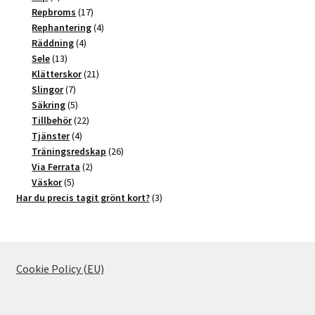
produkter
17
Repbroms
17
produkter
4
Rephantering
4
4
produkter
Räddning
4
13
produkter
Sele
13
produkter
21
Klätterskor
21
7
produkter
Slingor
7
produkter
5
Säkring
5
produkter
22
Tillbehör
22
4
produkter
Tjänster
4
produkter
26
Träningsredskap
26
2
produkter
Via Ferrata
2
5
produkter
Väskor
5
produkter
3
Har du precis tagit grönt kort?
3
produkter
Cookie Policy (EU)