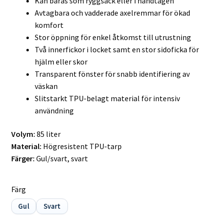
Kan bäras som ryggsäck eller i handtagen
Avtagbara och vadderade axelremmar för ökad
komfort
Stor öppning för enkel åtkomst till utrustning
Två innerfickor i locket samt en stor sidoficka för
hjälm eller skor
Transparent fönster för snabb identifiering av
väskan
Slitstarkt TPU-belagt material för intensiv
användning
Volym:
85 liter
Material:
Högresistent TPU-tarp
Färger:
Gul/svart, svart
Färg
Gul
Svart