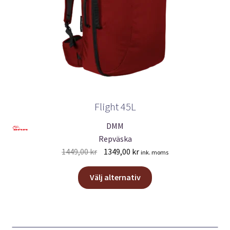
Flight 45L
DMM
Repväska
Det
Det
1449,00
kr
1349,00
kr
ink. moms
ursprungliga
nuvarande
Den
priset
priset
Välj alternativ
här
var:
är:
produkten
1449,00 kr.
1349,00 kr.
har
flera