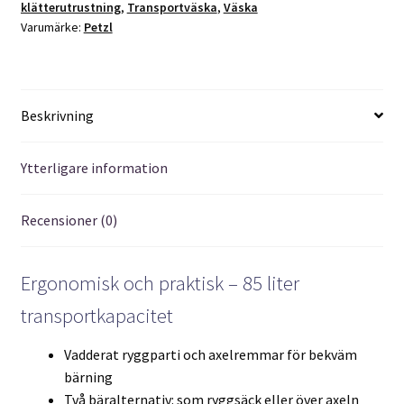
klätterutrustning
,
Transportväska
,
Väska
Varumärke:
Petzl
Beskrivning
Ytterligare information
Recensioner (0)
Ergonomisk och praktisk – 85 liter
transportkapacitet
Vadderat ryggparti och axelremmar för bekväm
bärning
Två bäralternativ: som ryggsäck eller över axeln