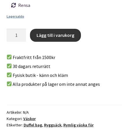
Rensa
Lagersaldo
Duffel
Lägg till i varukorg
85
A
-
l
En
Fraktfritt från 1500kr
t
stor
30 dagars returrätt
e
transpotväska
r
Fysisk butik - känn och kläm
på
n
85
Alla produkter på lager om inte annat anges
a
liter
t
från
i
Petzl
v
mängd
Artikelnr:
N/A
e
Kategori:
Väskor
:
Etiketter:
Duffel bag
,
Ryggsäck
,
Rymlig väska för