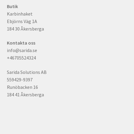
Butik
Karbinhaket
Ebjörns Väg 1A
184 30 Åkersberga
Kontakta oss
info@sarida.se
+46705524324
Sarida Solutions AB
559429-9397
Runöbacken 16
184 41 Åkersberga