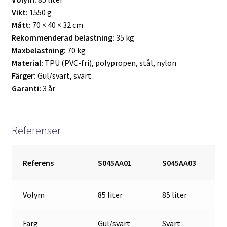
Vikt:
1550 g
Mått:
70 × 40 × 32 cm
Rekommenderad belastning:
35 kg
Maxbelastning:
70 kg
Material:
TPU (PVC-fri), polypropen, stål, nylon
Färger:
Gul/svart, svart
Garanti:
3 år
Referenser
Referens
S045AA01
S045AA03
Volym
85 liter
85 liter
Färg
Gul/svart
Svart