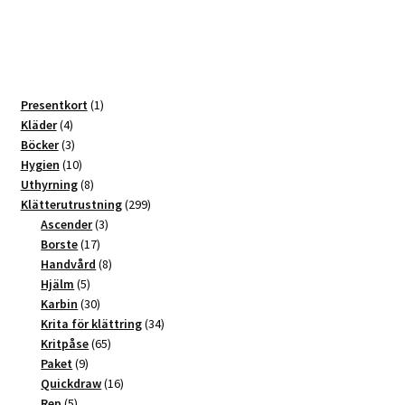
varianter.
De
olika
alternativen
kan
1
Presentkort
1
väljas
4
produkt
Kläder
4
produkter
3
Böcker
3
på
produkter
10
Hygien
10
produktsidan
produkter
8
Uthyrning
8
produkter
299
Klätterutrustning
299
3
produkter
Ascender
3
17
produkter
Borste
17
produkter
8
Handvård
8
5
produkter
Hjälm
5
produkter
30
Karbin
30
produkter
34
Krita för klättring
34
65
produkter
Kritpåse
65
9
produkter
Paket
9
produkter
16
Quickdraw
16
5
produkter
Rep
5