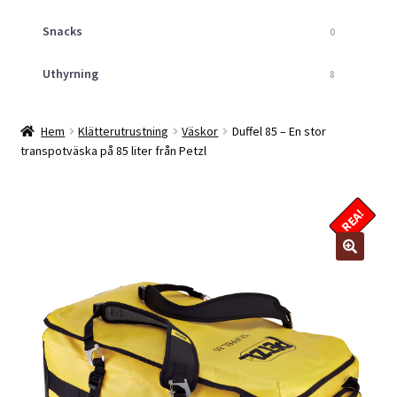
Snacks
0
Uthyrning
8
Hem
Klätterutrustning
Väskor
Duffel 85 – En stor
transpotväska på 85 liter från Petzl
REA!