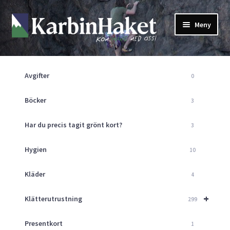
Hoppa
Hoppa
Meny
till
till
navigering
innehåll
Shop
Om Oss
Avgifter
0
Returpolicy
Mitt Konto
Böcker
3
Butik
Har du precis tagit grönt kort?
3
Kurser
Klätterväggen
Hygien
10
Guider
Expand
Kläder
4
underm
Aktuellt
+
Klätterutrustning
299
Presentkort
1