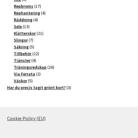
produkter
17
Repbroms
17
produkter
4
Rephantering
4
4
produkter
Räddning
4
13
produkter
Sele
13
produkter
21
Klätterskor
21
7
produkter
Slingor
7
produkter
5
Säkring
5
produkter
22
Tillbehör
22
4
produkter
Tjänster
4
produkter
26
Träningsredskap
26
2
produkter
Via Ferrata
2
5
produkter
Väskor
5
produkter
3
Har du precis tagit grönt kort?
3
produkter
Cookie Policy (EU)