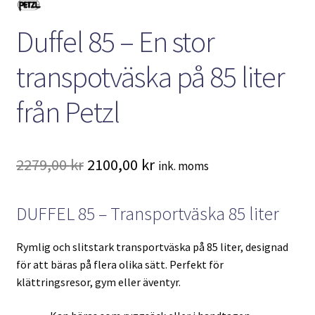
Duffel 85 – En stor
transpotväska på 85 liter
från Petzl
Det
Det
2279,00
kr
2100,00
kr
ink. moms
ursprungliga
nuvarande
DUFFEL 85 – Transportväska 85 liter
priset
priset
var:
är:
Rymlig och slitstark transportväska på 85 liter, designad
2279,00 kr.
2100,00 kr.
för att bäras på flera olika sätt. Perfekt för
klättringsresor, gym eller äventyr.