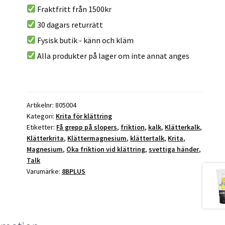
250g
e
Fraktfritt från 1500kr
(krossad)
r
30 dagars returrätt
mängd
n
Fysisk butik - känn och kläm
a
t
Alla produkter på lager om inte annat anges
i
v
e
:
Artikelnr:
805004
Kategori:
Krita för klättring
Etiketter:
Få grepp på slopers
,
friktion
,
kalk
,
Klätterkalk
,
Klätterkrita
,
Klättermagnesium
,
klättertalk
,
Krita
,
Magnesium
,
Öka friktion vid klättring
,
svettiga händer
,
Talk
Varumärke:
8BPLUS