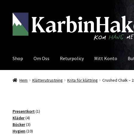
Hoppa
Hoppa
till
till
navigering
innehåll
Shop
Om Oss
Returpolicy
Mitt Konto
Bu
Hem
Klätterutrustning
Krita för klättring
Crushed Chalk – 2
1
Presentkort
1
4
produkt
Kläder
4
produkter
3
Böcker
3
produkter
10
Hygien
10