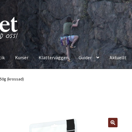
tik
Kurser
Klätterväggen
Guider
Aktuellt
50g (krossad)