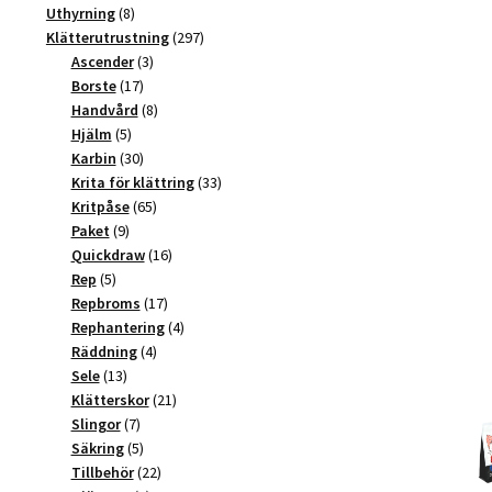
produkter
8
Uthyrning
8
produkter
297
Klätterutrustning
297
3
produkter
Ascender
3
17
produkter
Borste
17
produkter
8
Handvård
8
5
produkter
Hjälm
5
produkter
30
Karbin
30
produkter
33
Krita för klättring
33
65
produkter
Kritpåse
65
9
produkter
Paket
9
produkter
16
Quickdraw
16
5
produkter
Rep
5
produkter
17
Repbroms
17
produkter
4
Rephantering
4
4
produkter
Räddning
4
13
produkter
Sele
13
produkter
21
Klätterskor
21
7
produkter
Slingor
7
produkter
5
Säkring
5
produkter
22
Tillbehör
22