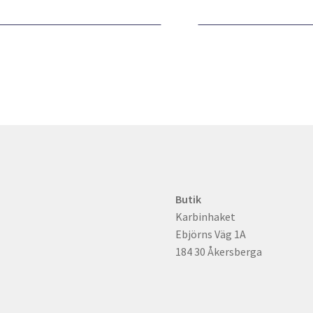
Butik
Karbinhaket
Ebjörns Väg 1A
184 30 Åkersberga