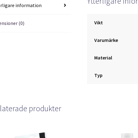
Ytterligare inf
erligare information
Vikt
ensioner (0)
Varumärke
Material
Typ
laterade produkter