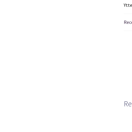
Ytt
Rec
Re