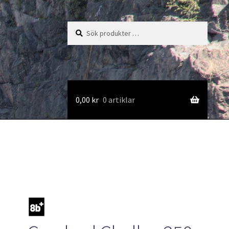
Sök
Sök
efter:
0,00
kr
0 artiklar