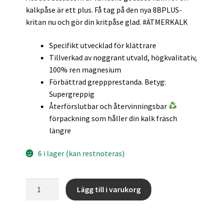
kalkpåse är ett plus. Få tag på den nya 8BPLUS-
kritan nu och gör din kritpåse glad. #ÄTMERKALK
Specifikt utvecklad för klättrare
Tillverkad av noggrant utvald, högkvalitativ,
100% ren magnesium
Förbättrad greppprestanda. Betyg:
Supergreppig
Återförslutbar och återvinningsbar
förpackning som håller din kalk fräsch
längre
6 i lager (kan restnoteras)
Crushed
A
Lägg till i varukorg
Chalk
l
-
t