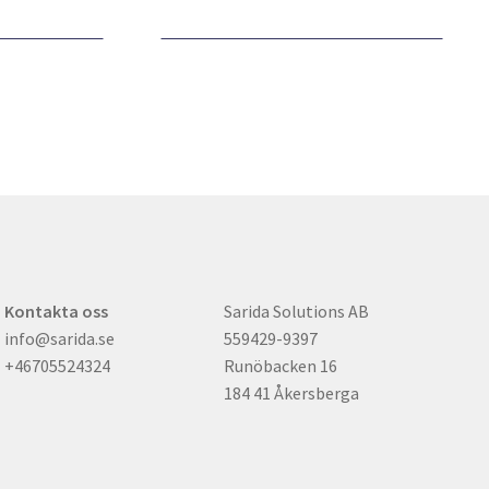
Kontakta oss
Sarida Solutions AB
info@sarida.se
559429-9397
+46705524324
Runöbacken 16
184 41 Åkersberga