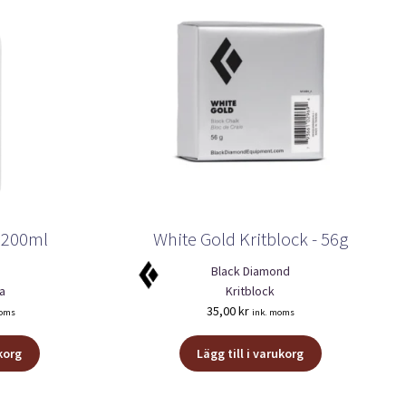
- 200ml
White Gold Kritblock - 56g
Black Diamond
ta
Kritblock
35,00
kr
moms
ink. moms
ukorg
Lägg till i varukorg