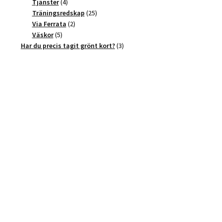
4
produkter
Tjänster
4
produkter
25
Träningsredskap
25
2
produkter
Via Ferrata
2
5
produkter
Väskor
5
produkter
3
Har du precis tagit grönt kort?
3
produkter