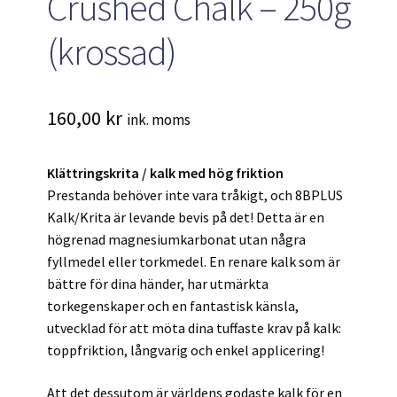
Crushed Chalk – 250g
(krossad)
160,00
kr
ink. moms
Klättringskrita / kalk med hög friktion
Prestanda behöver inte vara tråkigt, och 8BPLUS
Kalk/Krita är levande bevis på det! Detta är en
högrenad magnesiumkarbonat utan några
fyllmedel eller torkmedel. En renare kalk som är
bättre för dina händer, har utmärkta
torkegenskaper och en fantastisk känsla,
utvecklad för att möta dina tuffaste krav på kalk:
toppfriktion, långvarig och enkel applicering!
Att det dessutom är världens godaste kalk för en