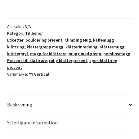
a
mängd
t
i
v
Artikelnr:
N/A
e
Kategori:
Tillbehör
:
Etiketter:
bouldering present
,
Climbing Mug
,
kaffemugg
klättring
,
klättergrepp mugg
,
klätterinredning
,
Klättermugg
,
klätterpryl
,
mugg för klättrare
,
mugg med grepp
,
porslinsmugg
,
Present till klättrare
,
rolig klätterpresent
,
sportklättring
present
Varumärke:
YY Vertical
Beskrivning
Ytterligare information