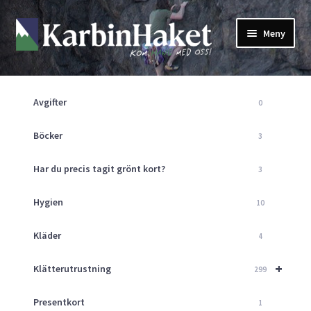
Hoppa
Hoppa
Meny
till
till
navigering
innehåll
Shop
Om Oss
Avgifter
0
Returpolicy
Mitt Konto
Böcker
3
Butik
Har du precis tagit grönt kort?
3
Kurser
Klätterväggen
Hygien
10
Guider
Expand
Kläder
4
underm
Aktuellt
+
Klätterutrustning
299
Presentkort
1