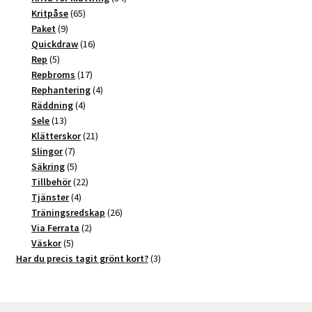
65
produkter
Kritpåse
65
9
produkter
Paket
9
produkter
16
Quickdraw
16
5
produkter
Rep
5
produkter
17
Repbroms
17
produkter
4
Rephantering
4
4
produkter
Räddning
4
13
produkter
Sele
13
produkter
21
Klätterskor
21
7
produkter
Slingor
7
produkter
5
Säkring
5
produkter
22
Tillbehör
22
4
produkter
Tjänster
4
produkter
26
Träningsredskap
26
2
produkter
Via Ferrata
2
5
produkter
Väskor
5
produkter
3
Har du precis tagit grönt kort?
3
produkter