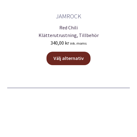
JAMROCK
Red Chili
Klätterutrustning, Tillbehör
340,00
kr
ink. moms
Den
Välj alternativ
här
produkten
har
flera
varianter.
De
olika
alternativen
kan
väljas