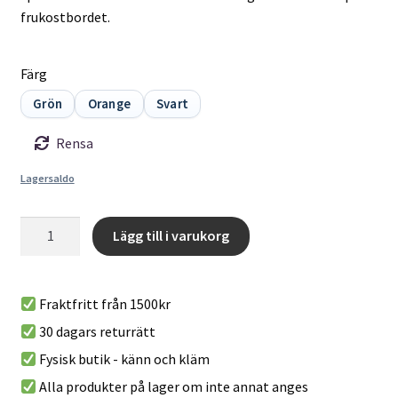
frukostbordet.
Färg
Grön
Orange
Svart
Rensa
Lagersaldo
Climbing
Lägg till i varukorg
Mug
A
-
l
En
Fraktfritt från 1500kr
t
klättermugg
30 dagars returrätt
e
från
r
Fysisk butik - känn och kläm
YY
n
Vertical
Alla produkter på lager om inte annat anges