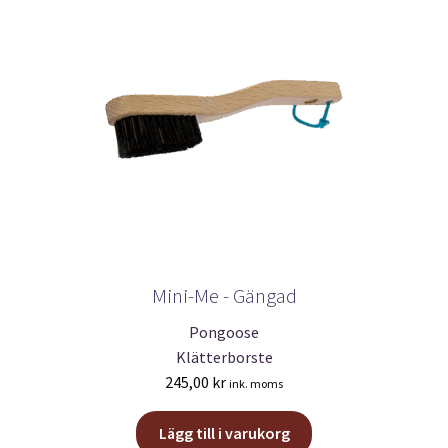
på
produktsidan
Mini-Me - Gängad
Pongoose
Klätterborste
245,00
kr
ink. moms
Lägg till i varukorg