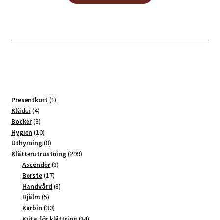
1
Presentkort
1
4
produkt
Kläder
4
produkter
3
Böcker
3
produkter
10
Hygien
10
produkter
8
Uthyrning
8
produkter
299
Klätterutrustning
299
3
produkter
Ascender
3
17
produkter
Borste
17
produkter
8
Handvård
8
5
produkter
Hjälm
5
produkter
30
Karbin
30
produkter
34
Krita för klättring
34