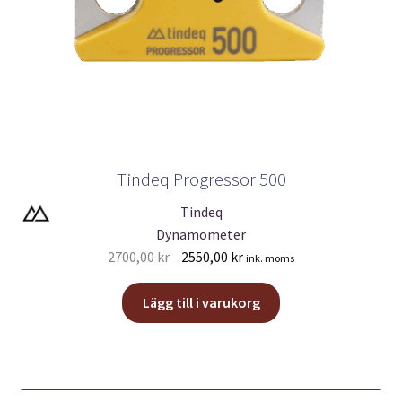
Tindeq Progressor 500
Tindeq
Dynamometer
Det
Det
2700,00
kr
2550,00
kr
ink. moms
ursprungliga
nuvarande
priset
priset
Lägg till i varukorg
var:
är:
2700,00 kr.
2550,00 kr.