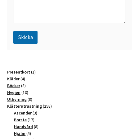
Skicka
A
l
t
1
Presentkort
1
e
4
produkt
Kläder
4
r
produkter
3
Böcker
3
n
produkter
10
Hygien
10
a
produkter
8
Uthyrning
8
t
produkter
298
Klätterutrustning
298
3
produkter
Ascender
3
i
17
produkter
Borste
17
v
produkter
8
Handvård
8
e
5
produkter
Hjälm
5
: