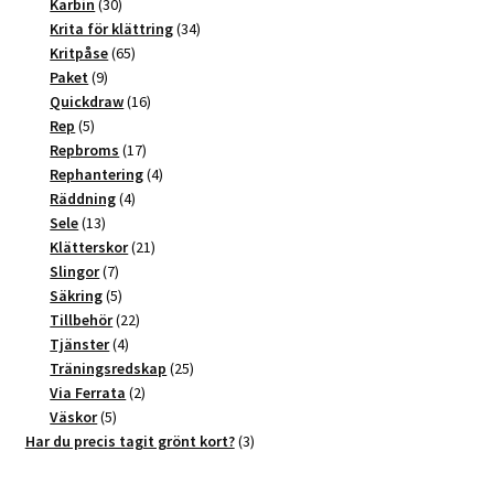
produkter
30
Karbin
30
produkter
34
Krita för klättring
34
65
produkter
Kritpåse
65
9
produkter
Paket
9
produkter
16
Quickdraw
16
5
produkter
Rep
5
produkter
17
Repbroms
17
produkter
4
Rephantering
4
4
produkter
Räddning
4
13
produkter
Sele
13
produkter
21
Klätterskor
21
7
produkter
Slingor
7
produkter
5
Säkring
5
produkter
22
Tillbehör
22
4
produkter
Tjänster
4
produkter
25
Träningsredskap
25
2
produkter
Via Ferrata
2
5
produkter
Väskor
5
produkter
3
Har du precis tagit grönt kort?
3
produkter