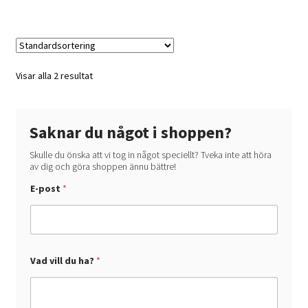
Visar alla 2 resultat
Saknar du något i shoppen?
Skulle du önska att vi tog in något speciellt? Tveka inte att höra
av dig och göra shoppen ännu bättre!
E-post
*
*
Vad vill du ha?
*
V
a
d
*