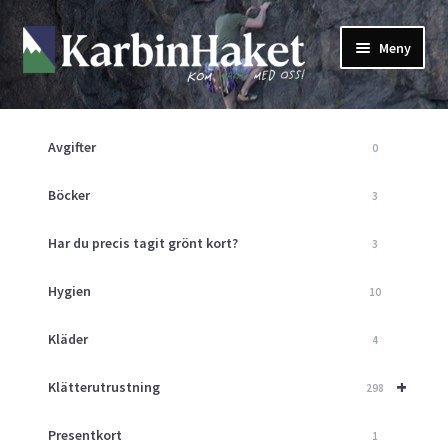
Hoppa
Hoppa
Meny
till
till
navigering
innehåll
Shop
Om Oss
Avgifter
0
Returpolicy
Mitt Konto
Böcker
3
Butik
Har du precis tagit grönt kort?
3
Kurser
Klätterväggen
Hygien
10
Guider
Expand
Kläder
4
underm
Aktuellt
+
Klätterutrustning
298
Presentkort
1