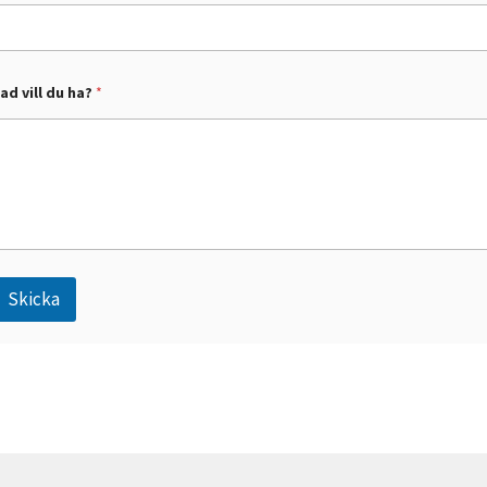
d
ad vill du ha?
*
Skicka
A
n