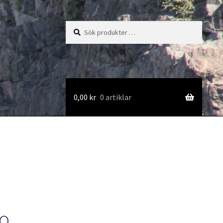
Sök
Sök
efter:
0,00
kr
0 artiklar
zo