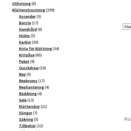
produkter
8
Uthyrning
8
produkter
299
Klätterutrustning
299
3
produkter
Ascender
3
17
produkter
Borste
17
produkter
8
Handvård
8
5
produkter
Hjälm
5
produkter
30
Karbin
30
produkter
34
Krita för klättring
34
65
produkter
Kritpåse
65
9
produkter
Paket
9
produkter
16
Quickdraw
16
5
produkter
Rep
5
produkter
17
Repbroms
17
produkter
4
Rephantering
4
4
produkter
Räddning
4
13
produkter
Sele
13
produkter
21
Klätterskor
21
7
produkter
Slingor
7
Av
produkter
5
Säkring
5
produkter
22
Tillbehör
22