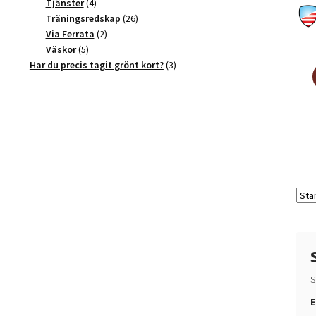
4
produkter
Tjänster
4
produkter
26
Träningsredskap
26
2
produkter
Via Ferrata
2
5
produkter
Väskor
5
produkter
3
Har du precis tagit grönt kort?
3
produkter
S
V
E
a