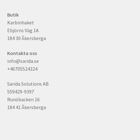
Butik
Karbinhaket
Ebjörns Väg 1A
184 30 Åkersberga
Kontakta oss
info@sarida.se
+46705524324
Sarida Solutions AB
559429-9397
Runöbacken 16
184 41 Åkersberga