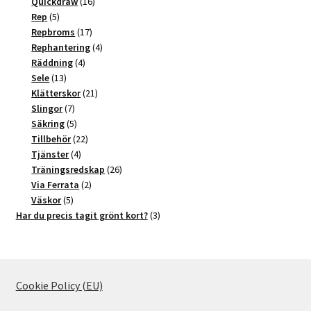
produkter
16
Quickdraw
16
5
produkter
Rep
5
produkter
17
Repbroms
17
produkter
4
Rephantering
4
4
produkter
Räddning
4
13
produkter
Sele
13
produkter
21
Klätterskor
21
7
produkter
Slingor
7
produkter
5
Säkring
5
produkter
22
Tillbehör
22
4
produkter
Tjänster
4
produkter
26
Träningsredskap
26
2
produkter
Via Ferrata
2
5
produkter
Väskor
5
produkter
3
Har du precis tagit grönt kort?
3
produkter
Cookie Policy (EU)