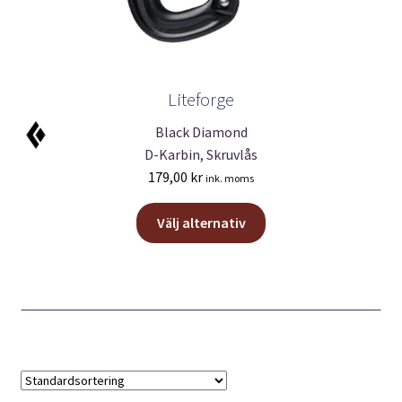
Liteforge
Black Diamond
D-Karbin, Skruvlås
179,00
kr
ink. moms
Den
Välj alternativ
här
produkten
har
flera
varianter.
De
olika
alternativen