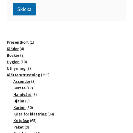
Skicka
A
l
t
1
Presentkort
1
e
4
produkt
Kläder
4
r
produkter
3
Böcker
3
n
produkter
10
Hygien
10
a
produkter
8
Uthyrning
8
t
produkter
299
Klätterutrustning
299
3
produkter
Ascender
3
i
17
produkter
Borste
17
v
produkter
8
Handvård
8
e
5
produkter
Hjälm
5
:
produkter
30
Karbin
30
produkter
34
Krita för klättring
34
65
produkter
Kritpåse
65
9
produkter
Paket
9