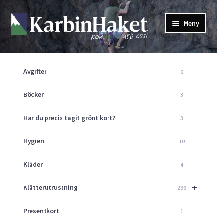
Hoppa
Hoppa
Meny
till
till
navigering
innehåll
Shop
Om Oss
Avgifter
0
Returpolicy
Mitt Konto
Böcker
3
Butik
Har du precis tagit grönt kort?
3
Kurser
Klätterväggen
Hygien
10
Guider
Expand
Kläder
4
underm
Aktuellt
+
Klätterutrustning
299
Presentkort
1