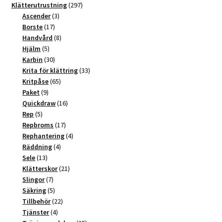
t
produkter
297
Klätterutrustning
297
3
produkter
Ascender
3
i
17
produkter
Borste
17
v
produkter
8
Handvård
8
e
5
produkter
Hjälm
5
:
produkter
30
Karbin
30
produkter
33
Krita för klättring
33
65
produkter
Kritpåse
65
9
produkter
Paket
9
produkter
16
Quickdraw
16
5
produkter
Rep
5
produkter
17
Repbroms
17
produkter
4
Rephantering
4
4
produkter
Räddning
4
13
produkter
Sele
13
produkter
21
Klätterskor
21
7
produkter
Slingor
7
produkter
5
Säkring
5
produkter
22
Tillbehör
22
4
produkter
Tjänster
4