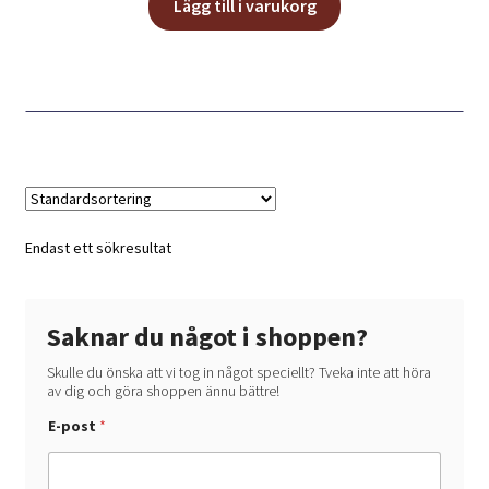
Lägg till i varukorg
Endast ett sökresultat
Saknar du något i shoppen?
Skulle du önska att vi tog in något speciellt? Tveka inte att höra
av dig och göra shoppen ännu bättre!
*
E-post
*
*
v
i
l