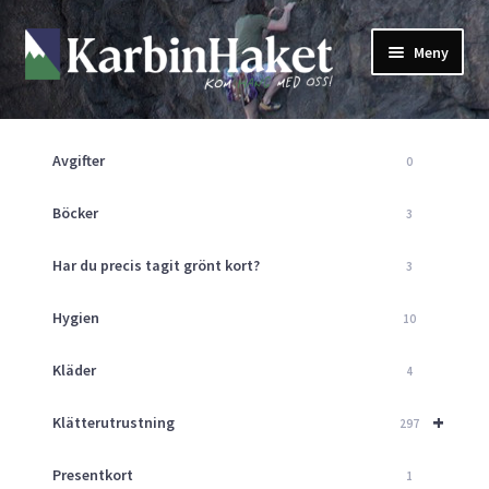
Hoppa
Hoppa
Meny
till
till
navigering
innehåll
Shop
Om Oss
Avgifter
0
Returpolicy
Mitt Konto
Böcker
3
Butik
Har du precis tagit grönt kort?
3
Kurser
Klätterväggen
Hygien
10
Guider
Expand
Kläder
4
underm
Aktuellt
+
Klätterutrustning
297
Presentkort
1