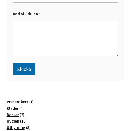
l
Vad vill du ha?
*
Skicka
A
l
t
1
Presentkort
1
e
4
produkt
Kläder
4
r
produkter
3
Böcker
3
n
produkter
10
Hygien
10
a
produkter
8
Uthyrning
8