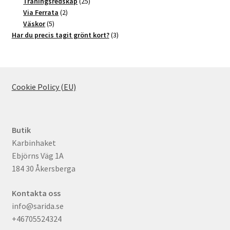
produkter
25
Träningsredskap
25
2
produkter
Via Ferrata
2
5
produkter
Väskor
5
produkter
3
Har du precis tagit grönt kort?
3
produkter
Cookie Policy (EU)
Butik
Karbinhaket
Ebjörns Väg 1A
184 30 Åkersberga
Kontakta oss
info@sarida.se
+46705524324