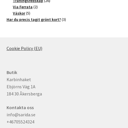
produkter
26
Träningsredskap
26
2
produkter
Via Ferrata
2
5
produkter
Väskor
5
produkter
3
Har du precis tagit grönt kort?
3
produkter
Cookie Policy (EU)
Butik
Karbinhaket
Ebjörns Väg 1A
184 30 Åkersberga
Kontakta oss
info@sarida.se
+46705524324