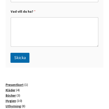
V
Vad vill du ha?
*
a
d
h
a
?
V
a
d
Skicka
A
l
t
1
Presentkort
1
e
4
produkt
Kläder
4
r
produkter
3
Böcker
3
n
produkter
10
Hygien
10
a
produkter
8
Uthyrning
8