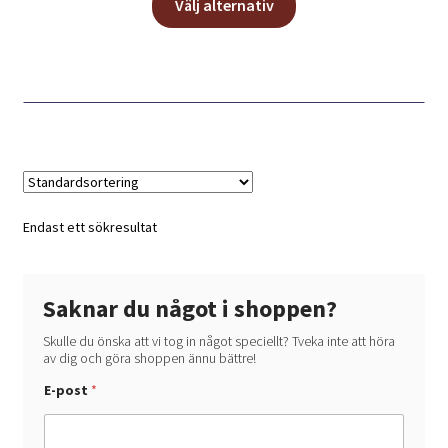
Välj alternativ
här
produkten
har
flera
varianter.
De
olika
alternativen
kan
Endast ett sökresultat
väljas
på
produktsidan
Saknar du något i shoppen?
Skulle du önska att vi tog in något speciellt? Tveka inte att höra
av dig och göra shoppen ännu bättre!
E-post
*