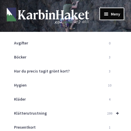
Hoppa
Hoppa
Meny
till
till
navigering
innehåll
Shop
Om Oss
Avgifter
0
Returpolicy
Mitt Konto
Böcker
3
Butik
Har du precis tagit grönt kort?
3
Kurser
Klätterväggen
Hygien
10
Guider
Expand
Kläder
4
underm
Aktuellt
+
Klätterutrustning
299
Presentkort
1