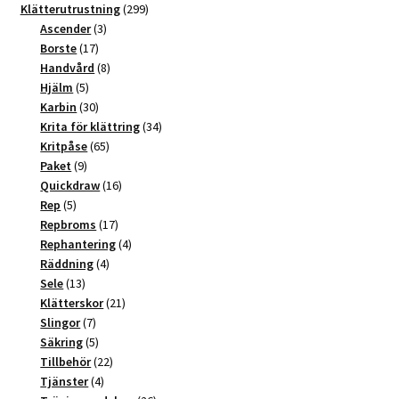
t
produkter
299
Klätterutrustning
299
3
produkter
Ascender
3
i
17
produkter
Borste
17
v
produkter
8
Handvård
8
e
5
produkter
Hjälm
5
:
produkter
30
Karbin
30
produkter
34
Krita för klättring
34
65
produkter
Kritpåse
65
9
produkter
Paket
9
produkter
16
Quickdraw
16
5
produkter
Rep
5
produkter
17
Repbroms
17
produkter
4
Rephantering
4
4
produkter
Räddning
4
13
produkter
Sele
13
produkter
21
Klätterskor
21
7
produkter
Slingor
7
produkter
5
Säkring
5
produkter
22
Tillbehör
22
4
produkter
Tjänster
4