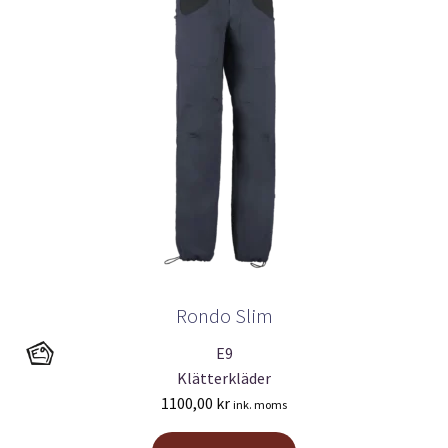
Rondo Slim
E9
Klätterkläder
1100,00
kr
ink. moms
Den