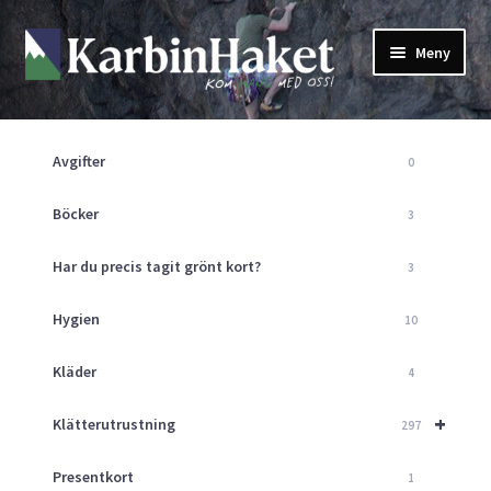
Hoppa
Hoppa
Meny
till
till
navigering
innehåll
Shop
Om Oss
Avgifter
0
Returpolicy
Mitt Konto
Böcker
3
Butik
Har du precis tagit grönt kort?
3
Kurser
Klätterväggen
Hygien
10
Guider
Expand
Kläder
4
underm
Aktuellt
+
Klätterutrustning
297
Presentkort
1