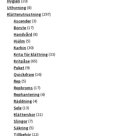
produkter
10
Hygien
10
a
produkter
8
Uthyrning
8
t
produkter
297
Klätterutrustning
297
3
produkter
Ascender
3
i
17
produkter
Borste
17
v
produkter
8
Handvård
8
e
5
produkter
Hjälm
5
:
produkter
30
Karbin
30
produkter
33
Krita för klättring
33
65
produkter
Kritpåse
65
9
produkter
Paket
9
produkter
16
Quickdraw
16
5
produkter
Rep
5
produkter
17
Repbroms
17
produkter
4
Rephantering
4
4
produkter
Räddning
4
13
produkter
Sele
13
produkter
21
Klätterskor
21
7
produkter
Slingor
7
produkter
5
Säkring
5
produkter
22
Tillbehör
22