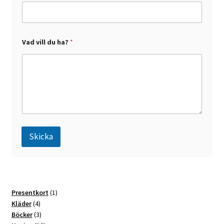
E
Vad vill du ha?
*
-
p
o
s
t
d
u
d
u
Skicka
A
l
t
1
Presentkort
1
e
4
produkt
Kläder
4
r
produkter
3
Böcker
3
n