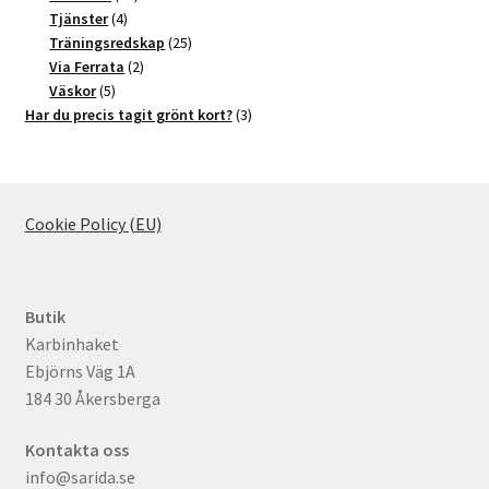
4
produkter
Tjänster
4
produkter
25
Träningsredskap
25
2
produkter
Via Ferrata
2
5
produkter
Väskor
5
produkter
3
Har du precis tagit grönt kort?
3
produkter
Cookie Policy (EU)
Butik
Karbinhaket
Ebjörns Väg 1A
184 30 Åkersberga
Kontakta oss
info@sarida.se