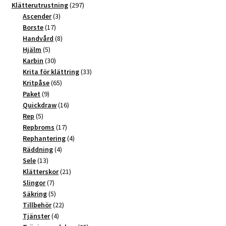
t
produkter
297
Klätterutrustning
297
3
produkter
Ascender
3
i
17
produkter
Borste
17
v
produkter
8
Handvård
8
e
5
produkter
Hjälm
5
:
produkter
30
Karbin
30
produkter
33
Krita för klättring
33
65
produkter
Kritpåse
65
9
produkter
Paket
9
produkter
16
Quickdraw
16
5
produkter
Rep
5
produkter
17
Repbroms
17
produkter
4
Rephantering
4
4
produkter
Räddning
4
13
produkter
Sele
13
produkter
21
Klätterskor
21
7
produkter
Slingor
7
produkter
5
Säkring
5
produkter
22
Tillbehör
22
4
produkter
Tjänster
4