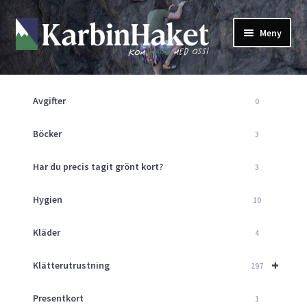
Hoppa
Hoppa
Meny
till
till
navigering
innehåll
Shop
Om Oss
Avgifter
0
Returpolicy
Mitt Konto
Böcker
3
Butik
Har du precis tagit grönt kort?
3
Kurser
Klätterväggen
Hygien
10
Guider
Expand
Kläder
4
underm
Aktuellt
+
Klätterutrustning
297
Presentkort
1