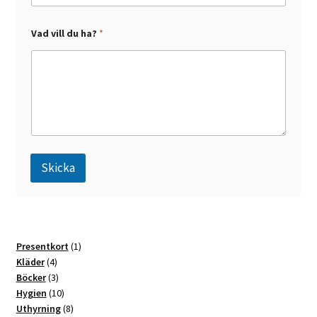
E
Vad vill du ha?
*
-
p
o
s
t
v
i
l
l
E
-
Skicka
p
o
s
A
t
l
t
1
Presentkort
1
e
4
produkt
Kläder
4
r
produkter
3
Böcker
3
n
produkter
10
Hygien
10
a
produkter
8
Uthyrning
8