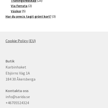
produkter
25
Träningsredskap
25
2
produkter
Via Ferrata
2
5
produkter
Väskor
5
produkter
3
Har du precis tagit grönt kort?
3
produkter
Cookie Policy (EU)
Butik
Karbinhaket
Ebjörns Väg 1A
184 30 Åkersberga
Kontakta oss
info@sarida.se
+46705524324