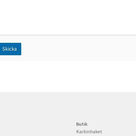
Skicka
A
n
Butik
Karbinhaket