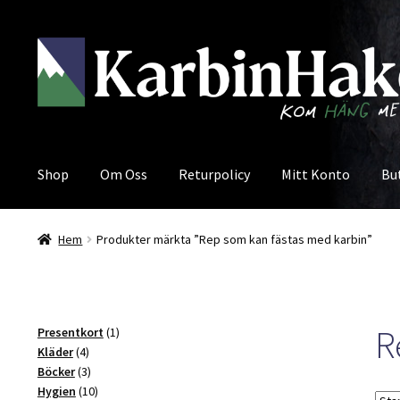
Hoppa
Hoppa
till
till
navigering
innehåll
Shop
Om Oss
Returpolicy
Mitt Konto
Bu
Hem
Produkter märkta ”Rep som kan fästas med karbin”
R
1
Presentkort
1
4
produkt
Kläder
4
produkter
3
Böcker
3
produkter
10
Hygien
10