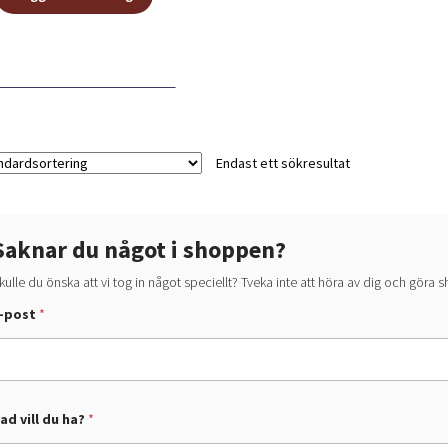
Endast ett sökresultat
Saknar du något i shoppen?
kulle du önska att vi tog in något speciellt? Tveka inte att höra av dig och göra
-post
*
p
o
ad vill du ha?
*