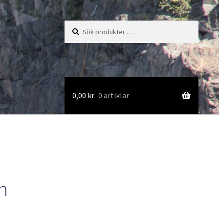
Sök
Sök
efter:
0,00
kr
0 artiklar
n