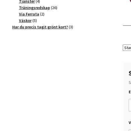
4
produkter
Tjänster
4
produkter
26
Träningsredskap
26
2
produkter
Via Ferrata
2
5
produkter
Väskor
5
produkter
3
Har du precis tagit grönt kort?
3
produkter
S
E
E
-
s
t
h
a
V
?