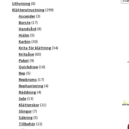
produkter
8
Uthyrning
8
produkter
299
Klätterutrustning
299
3
produkter
Ascender
3
17
produkter
Borste
17
produkter
8
Handvård
8
5
produkter
Hjälm
5
produkter
30
Karbin
30
produkter
34
Krita för klättring
34
65
produkter
Kritpåse
65
9
produkter
Paket
9
produkter
16
Quickdraw
16
5
produkter
Rep
5
produkter
17
Repbroms
17
produkter
4
Rephantering
4
4
produkter
Räddning
4
13
produkter
Sele
13
produkter
21
Klätterskor
21
7
produkter
Slingor
7
produkter
5
Säkring
5
produkter
22
Tillbehör
22