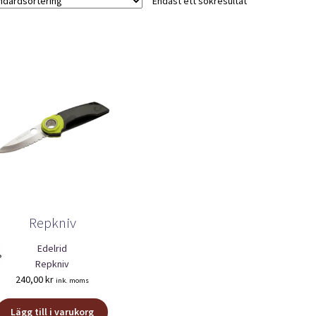
Endast ett sökresultat
Repkniv
Edelrid
Repkniv
240,00
kr
ink. moms
Lägg till i varukorg