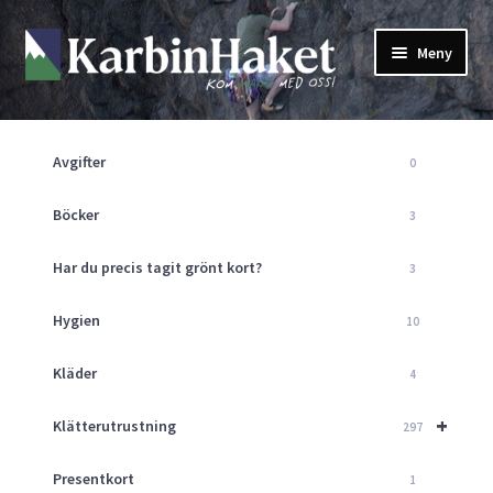
Hoppa
Hoppa
Meny
till
till
navigering
innehåll
Shop
Om Oss
Avgifter
0
Returpolicy
Mitt Konto
Böcker
3
Butik
Har du precis tagit grönt kort?
3
Kurser
Klätterväggen
Hygien
10
Guider
Expand
Kläder
4
underm
Aktuellt
+
Klätterutrustning
297
Presentkort
1