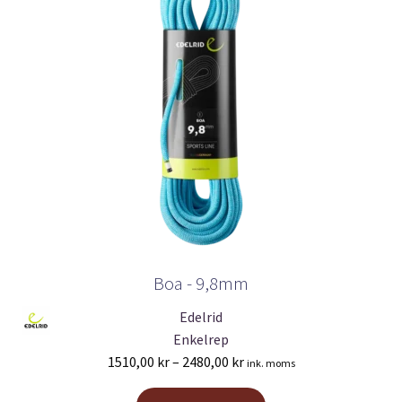
Boa - 9,8mm
Edelrid
Enkelrep
Prisintervall:
1510,00
kr
–
2480,00
kr
ink. moms
1510,00 kr
Den