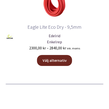
Eagle Lite Eco Dry - 9,5mm
Edelrid
Enkelrep
Prisintervall:
2300,00
kr
–
2840,00
kr
ink. moms
2300,00 kr
Den
till
Välj alternativ
här
2840,00 kr
produkten
har
flera
varianter.
De
olika
alternativen