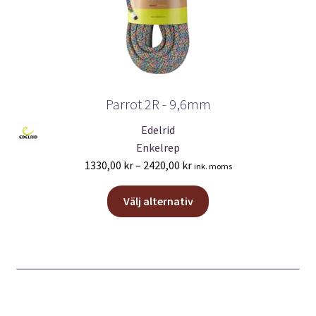
Parrot 2R - 9,6mm
Edelrid
Enkelrep
Prisintervall:
1330,00
kr
–
2420,00
kr
ink. moms
1330,00 kr
Den
till
Välj alternativ
här
2420,00 kr
produkten
har
flera
varianter.
De