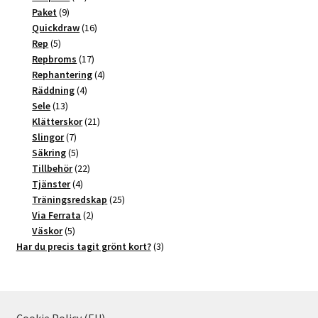
9
produkter
Paket
9
produkter
16
Quickdraw
16
5
produkter
Rep
5
produkter
17
Repbroms
17
produkter
4
Rephantering
4
4
produkter
Räddning
4
13
produkter
Sele
13
produkter
21
Klätterskor
21
7
produkter
Slingor
7
produkter
5
Säkring
5
produkter
22
Tillbehör
22
4
produkter
Tjänster
4
produkter
25
Träningsredskap
25
2
produkter
Via Ferrata
2
5
produkter
Väskor
5
produkter
3
Har du precis tagit grönt kort?
3
produkter
Cookie Policy (EU)