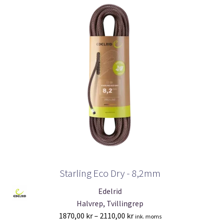
kan
väljas
på
produktsidan
Starling Eco Dry - 8,2mm
Edelrid
Halvrep, Tvillingrep
Prisintervall:
1870,00
kr
–
2110,00
kr
ink. moms