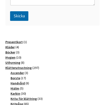
Skicka
A
l
t
1
Presentkort
1
e
4
produkt
Kläder
4
r
produkter
3
Böcker
3
n
produkter
10
Hygien
10
a
produkter
8
Uthyrning
8
t
produkter
297
Klätterutrustning
297
3
produkter
Ascender
3
i
17
produkter
Borste
17
v
produkter
8
Handvård
8
e
5
produkter
Hjälm
5
:
produkter
30
Karbin
30
produkter
33
Krita för klättring
33
65
produkter
Kritpåse
65