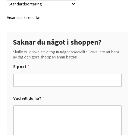
olika
alternativen
kan
Visar alla 4 resultat
väljas
på
produktsidan
Saknar du något i shoppen?
Skulle du önska att vi tog in något speciellt? Tveka inte att höra
av dig och göra shoppen ännu bättre!
d
E-post
*
u
h
a
?
V
a
d
Vad vill du ha?
*