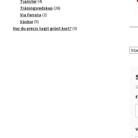
4
produkter
Tjänster
4
produkter
26
Träningsredskap
26
2
produkter
Via Ferrata
2
5
produkter
Väskor
5
produkter
3
Har du precis tagit grönt kort?
3
produkter
S
E
v
V
i
l