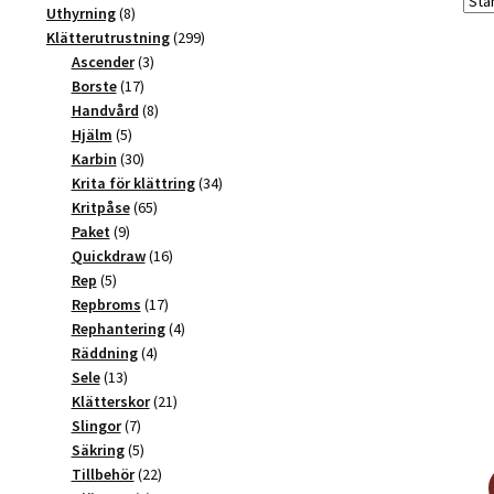
produkter
8
Uthyrning
8
produkter
299
Klätterutrustning
299
3
produkter
Ascender
3
17
produkter
Borste
17
produkter
8
Handvård
8
5
produkter
Hjälm
5
produkter
30
Karbin
30
produkter
34
Krita för klättring
34
65
produkter
Kritpåse
65
9
produkter
Paket
9
produkter
16
Quickdraw
16
5
produkter
Rep
5
produkter
17
Repbroms
17
produkter
4
Rephantering
4
4
produkter
Räddning
4
13
produkter
Sele
13
produkter
21
Klätterskor
21
7
produkter
Slingor
7
produkter
5
Säkring
5
produkter
22
Tillbehör
22