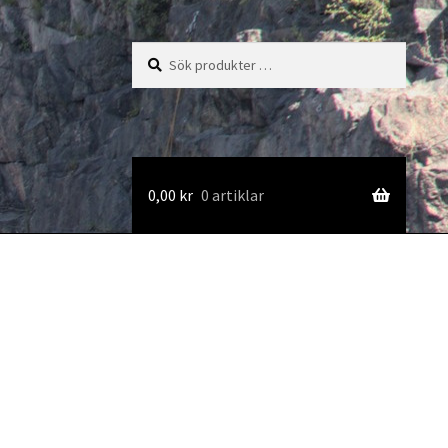
Sök
Sök
efter:
0,00
kr
0 artiklar