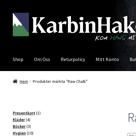
Hoppa
Hoppa
till
till
navigering
innehåll
Shop
Om Oss
Returpolicy
Mitt Konto
Bu
Hem
Produkter märkta ”Raw Chalk”
R
1
Presentkort
1
4
produkt
Kläder
4
produkter
3
Böcker
3
produkter
10
Hygien
10