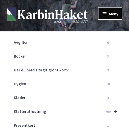
Hoppa
Hoppa
Meny
till
till
navigering
innehåll
Shop
Om Oss
Avgifter
0
Returpolicy
Mitt Konto
Böcker
3
Butik
Har du precis tagit grönt kort?
3
Kurser
Klätterväggen
Hygien
10
Guider
Expand
Kläder
4
underm
Aktuellt
+
Klätterutrustning
299
Presentkort
1