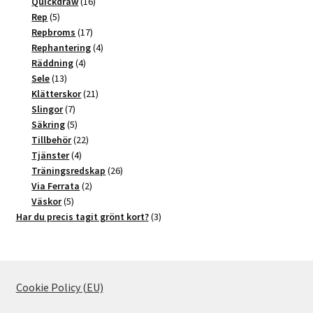
produkter
16
Quickdraw
16
5
produkter
Rep
5
produkter
17
Repbroms
17
produkter
4
Rephantering
4
4
produkter
Räddning
4
13
produkter
Sele
13
produkter
21
Klätterskor
21
7
produkter
Slingor
7
produkter
5
Säkring
5
produkter
22
Tillbehör
22
4
produkter
Tjänster
4
produkter
26
Träningsredskap
26
2
produkter
Via Ferrata
2
5
produkter
Väskor
5
produkter
3
Har du precis tagit grönt kort?
3
produkter
Cookie Policy (EU)