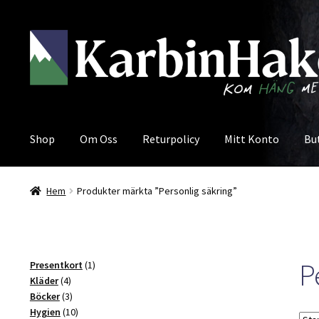
Hoppa
Hoppa
till
till
navigering
innehåll
Shop
Om Oss
Returpolicy
Mitt Konto
Bu
Hem
Produkter märkta ”Personlig säkring”
P
1
Presentkort
1
4
produkt
Kläder
4
produkter
3
Böcker
3
produkter
10
Hygien
10