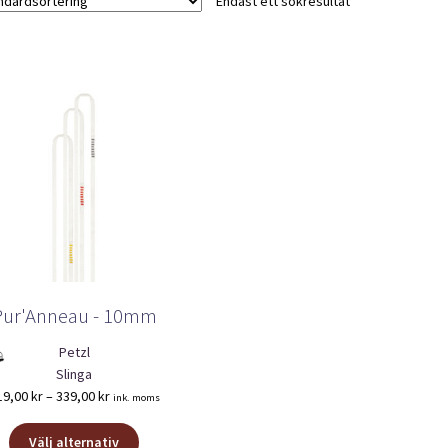
Endast ett sökresultat
Pur'Anneau - 10mm
Petzl
Slinga
Prisintervall:
19,00
kr
–
339,00
kr
ink. moms
219,00 kr
Den
till
Välj alternativ