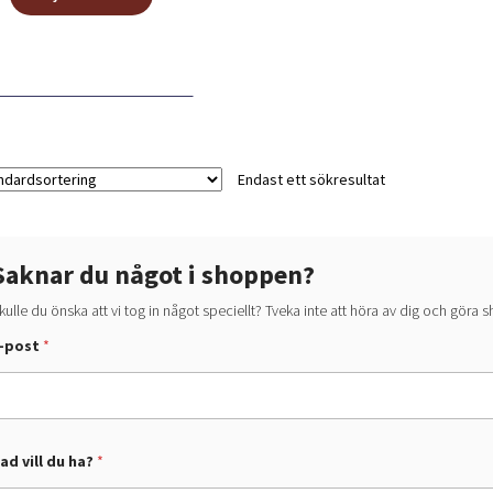
här
339,00 kr
produkten
har
flera
varianter.
De
olika
alternativen
Endast ett sökresultat
kan
väljas
på
Saknar du något i shoppen?
produktsidan
kulle du önska att vi tog in något speciellt? Tveka inte att höra av dig och göra
-post
*
ad vill du ha?
*