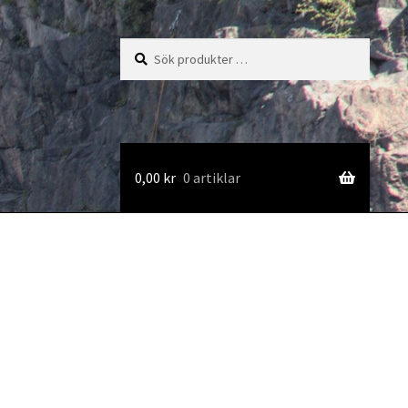
Sök
Sök
efter:
0,00
kr
0 artiklar