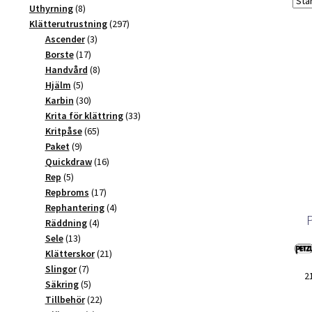
produkter
8
Uthyrning
8
produkter
297
Klätterutrustning
297
3
produkter
Ascender
3
17
produkter
Borste
17
produkter
8
Handvård
8
5
produkter
Hjälm
5
produkter
30
Karbin
30
produkter
33
Krita för klättring
33
65
produkter
Kritpåse
65
9
produkter
Paket
9
produkter
16
Quickdraw
16
5
produkter
Rep
5
produkter
17
Repbroms
17
produkter
4
Rephantering
4
4
produkter
Räddning
4
13
produkter
Sele
13
produkter
21
Klätterskor
21
7
produkter
Slingor
7
2
produkter
5
Säkring
5
produkter
22
Tillbehör
22