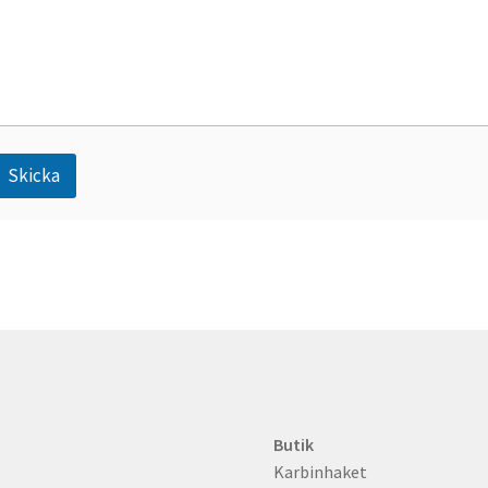
Skicka
A
n
Butik
Karbinhaket