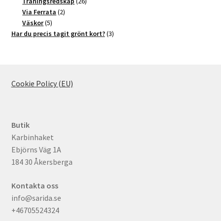
produkter
26
Träningsredskap
26
2
produkter
Via Ferrata
2
5
produkter
Väskor
5
produkter
3
Har du precis tagit grönt kort?
3
produkter
Cookie Policy (EU)
Butik
Karbinhaket
Ebjörns Väg 1A
184 30 Åkersberga
Kontakta oss
info@sarida.se
+46705524324