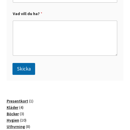
a
?
Vad vill du ha?
*
Skicka
A
l
t
1
Presentkort
1
e
4
produkt
Kläder
4
r
produkter
3
Böcker
3
n
produkter
10
Hygien
10
a
produkter
8
Uthyrning
8