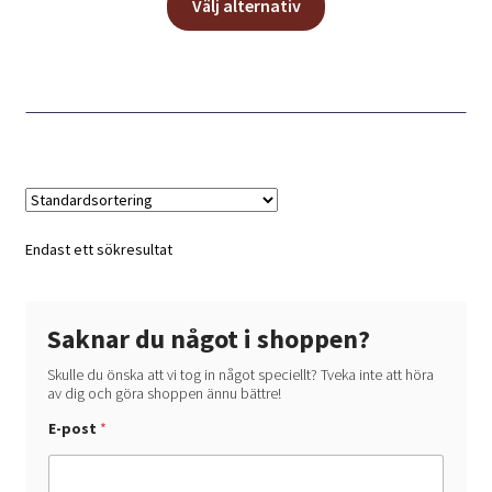
till
Välj alternativ
här
275,00 kr
produkten
har
flera
varianter.
De
olika
alternativen
kan
Endast ett sökresultat
väljas
på
produktsidan
Saknar du något i shoppen?
Skulle du önska att vi tog in något speciellt? Tveka inte att höra
av dig och göra shoppen ännu bättre!
V
E-post
*
a
d
*
h