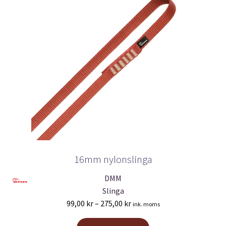
16mm nylonslinga
DMM
Slinga
Prisintervall:
99,00
kr
–
275,00
kr
ink. moms
99,00 kr
Den