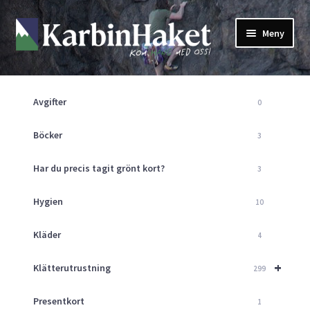
Hoppa
Hoppa
Meny
till
till
navigering
innehåll
Shop
Om Oss
Avgifter
0
Returpolicy
Mitt Konto
Böcker
3
Butik
Har du precis tagit grönt kort?
3
Kurser
Klätterväggen
Hygien
10
Guider
Expand
Kläder
4
underm
Aktuellt
+
Klätterutrustning
299
Presentkort
1