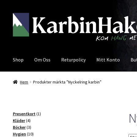
Hoppa
Hoppa
till
till
navigering
innehåll
Shop
Om Oss
Returpolicy
Mitt Konto
Bu
Hem
Produkter märkta ”Nyckelring karbin”
N
1
Presentkort
1
4
produkt
Kläder
4
produkter
3
Böcker
3
produkter
10
Hygien
10