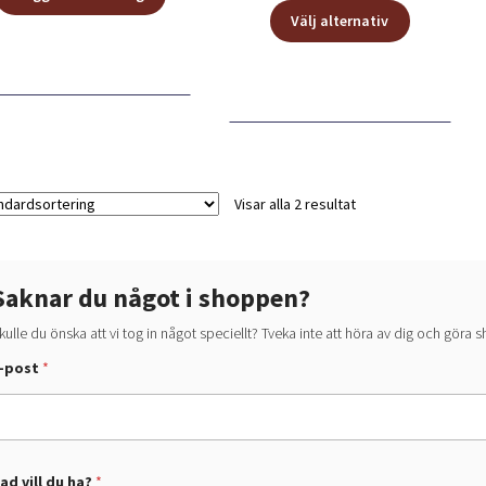
Den
till
Välj alternativ
här
49,00 kr
produkten
har
flera
varianter.
De
olika
alternative
Visar alla 2 resultat
kan
väljas
på
Saknar du något i shoppen?
produktsid
kulle du önska att vi tog in något speciellt? Tveka inte att höra av dig och göra
-post
*
d
d
ad vill du ha?
*