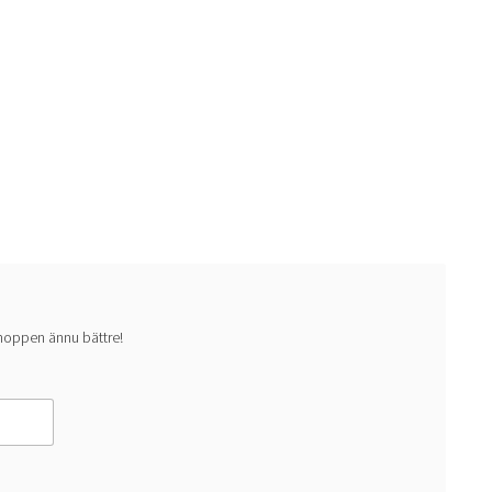
n
an
 shoppen ännu bättre!