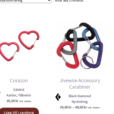
Visar alla 2 resultat
Corazon
Jivewire Accessory
Carabiner
Edelrid
Karbin, Tillbehör
Black Diamond
45,00
kr
Nyckelring
ink. moms
Prisintervall:
39,00
kr
–
49,00
kr
ink. moms
39,00 kr
Lägg till i varukorg