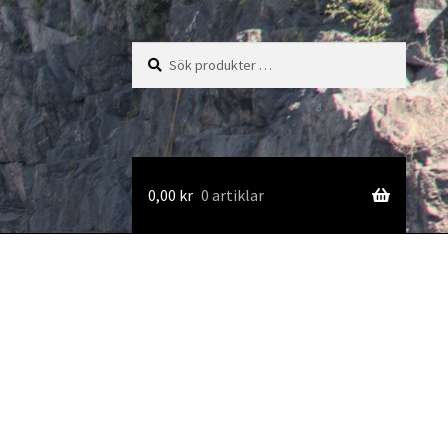
Sök
Sök
efter:
0,00
kr
0 artiklar