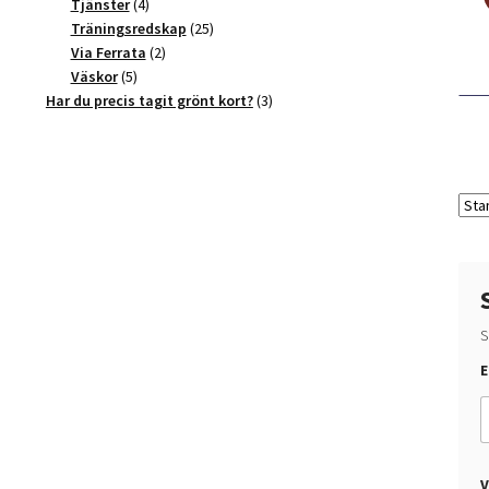
4
produkter
Tjänster
4
produkter
25
Träningsredskap
25
2
produkter
Via Ferrata
2
5
produkter
Väskor
5
produkter
3
Har du precis tagit grönt kort?
3
produkter
S
v
E
i
l
l
u
u
V