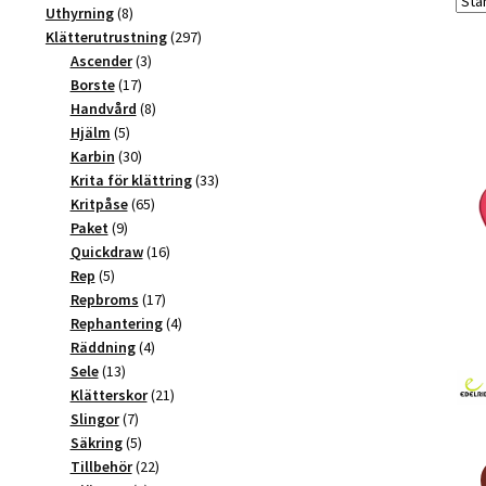
produkter
8
Uthyrning
8
produkter
297
Klätterutrustning
297
3
produkter
Ascender
3
17
produkter
Borste
17
produkter
8
Handvård
8
5
produkter
Hjälm
5
produkter
30
Karbin
30
produkter
33
Krita för klättring
33
65
produkter
Kritpåse
65
9
produkter
Paket
9
produkter
16
Quickdraw
16
5
produkter
Rep
5
produkter
17
Repbroms
17
produkter
4
Rephantering
4
4
produkter
Räddning
4
13
produkter
Sele
13
produkter
21
Klätterskor
21
7
produkter
Slingor
7
produkter
5
Säkring
5
produkter
22
Tillbehör
22