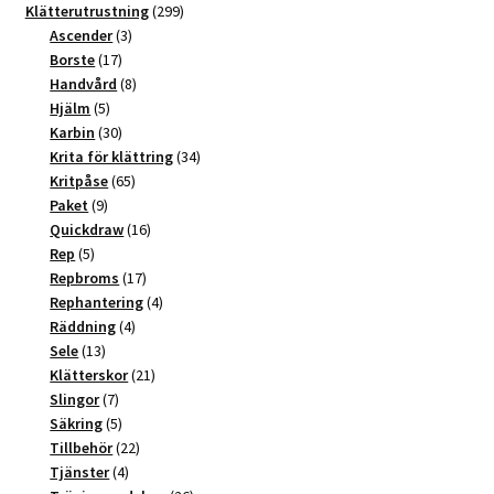
t
produkter
299
Klätterutrustning
299
3
produkter
Ascender
3
i
17
produkter
Borste
17
v
produkter
8
Handvård
8
e
5
produkter
Hjälm
5
:
produkter
30
Karbin
30
produkter
34
Krita för klättring
34
65
produkter
Kritpåse
65
9
produkter
Paket
9
produkter
16
Quickdraw
16
5
produkter
Rep
5
produkter
17
Repbroms
17
produkter
4
Rephantering
4
4
produkter
Räddning
4
13
produkter
Sele
13
produkter
21
Klätterskor
21
7
produkter
Slingor
7
produkter
5
Säkring
5
produkter
22
Tillbehör
22
4
produkter
Tjänster
4