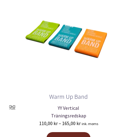
Warm Up Band
YY Vertical
Träningsredskap
Prisintervall:
110,00
kr
–
165,00
kr
ink. moms
110,00 kr
Den