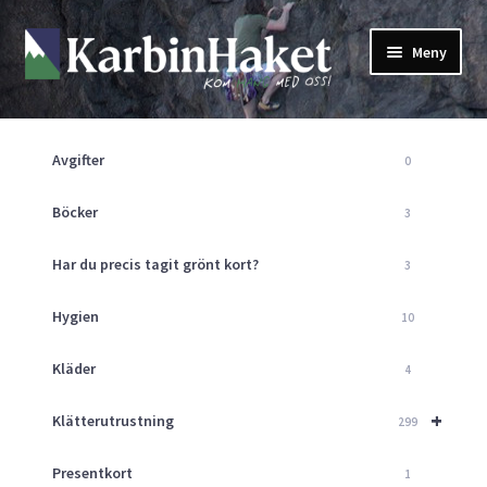
Hoppa
Hoppa
Meny
till
till
navigering
innehåll
Shop
Om Oss
Avgifter
0
Returpolicy
Mitt Konto
Böcker
3
Butik
Har du precis tagit grönt kort?
3
Kurser
Klätterväggen
Hygien
10
Guider
Expand
Kläder
4
underm
Aktuellt
+
Klätterutrustning
299
Presentkort
1