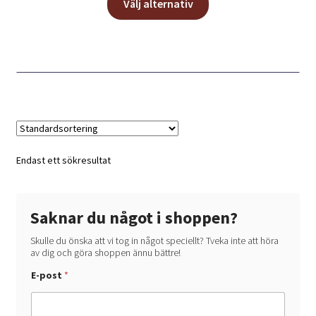
till
Välj alternativ
här
165,00 kr
produkten
har
flera
varianter.
De
olika
alternativen
kan
Endast ett sökresultat
väljas
på
produktsidan
Saknar du något i shoppen?
Skulle du önska att vi tog in något speciellt? Tveka inte att höra
av dig och göra shoppen ännu bättre!
E-post
*