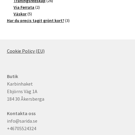
produkter
26
Träningsredskap
26
2
produkter
Via Ferrata
2
5
produkter
Väskor
5
produkter
3
Har du precis tagit grönt kort?
3
produkter
Cookie Policy (EU)
Butik
Karbinhaket
Ebjörns Väg 1A
184 30 Åkersberga
Kontakta oss
info@sarida.se
+46705524324