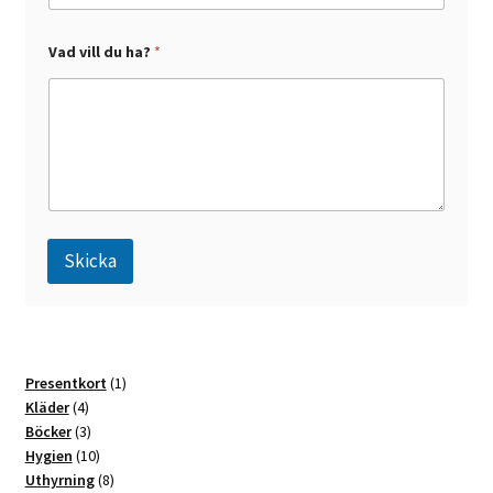
h
Vad vill du ha?
*
a
?
E
-
p
o
s
t
v
i
l
Skicka
l
A
l
t
1
Presentkort
1
e
4
produkt
Kläder
4
r
produkter
3
Böcker
3
n
produkter
10
Hygien
10
a
produkter
8
Uthyrning
8