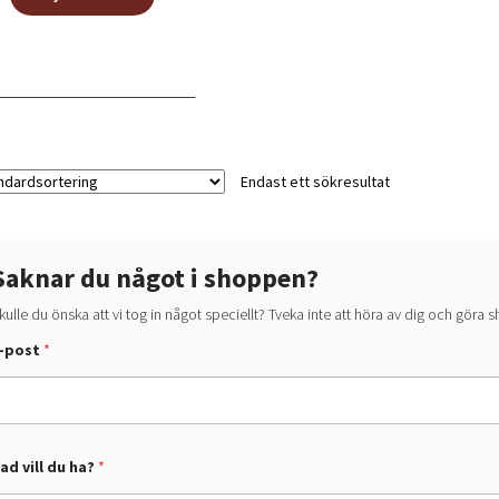
här
165,00 kr
produkten
har
flera
varianter.
De
olika
alternativen
Endast ett sökresultat
kan
väljas
på
Saknar du något i shoppen?
produktsidan
kulle du önska att vi tog in något speciellt? Tveka inte att höra av dig och göra
-post
*
ad vill du ha?
*