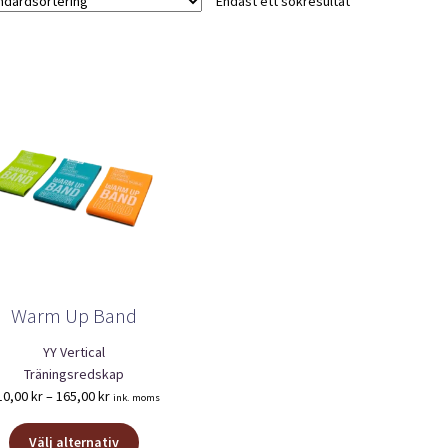
Endast ett sökresultat
Warm Up Band
YY Vertical
Träningsredskap
Prisintervall:
10,00
kr
–
165,00
kr
ink. moms
110,00 kr
Den
till
Välj alternativ