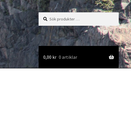
Sök
Sök
efter:
0,00
kr
0 artiklar