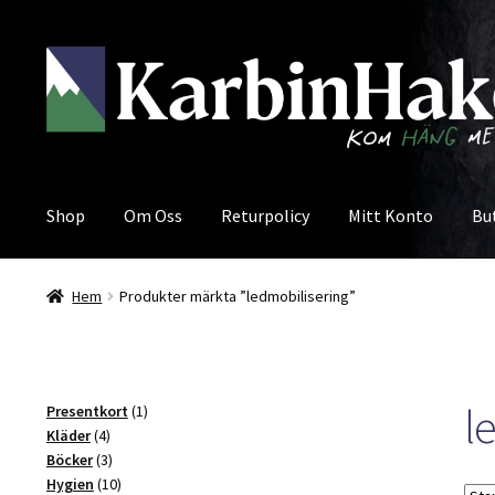
Hoppa
Hoppa
till
till
navigering
innehåll
Shop
Om Oss
Returpolicy
Mitt Konto
Bu
Hem
Produkter märkta ”ledmobilisering”
l
1
Presentkort
1
4
produkt
Kläder
4
produkter
3
Böcker
3
produkter
10
Hygien
10