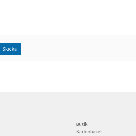
d
Skicka
A
n
Butik
Karbinhaket