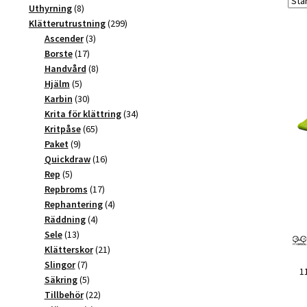
produkter
8
Uthyrning
8
produkter
299
Klätterutrustning
299
3
produkter
Ascender
3
17
produkter
Borste
17
produkter
8
Handvård
8
5
produkter
Hjälm
5
produkter
30
Karbin
30
produkter
34
Krita för klättring
34
65
produkter
Kritpåse
65
9
produkter
Paket
9
produkter
16
Quickdraw
16
5
produkter
Rep
5
produkter
17
Repbroms
17
produkter
4
Rephantering
4
4
produkter
Räddning
4
13
produkter
Sele
13
produkter
21
Klätterskor
21
7
produkter
Slingor
7
1
produkter
5
Säkring
5
produkter
22
Tillbehör
22