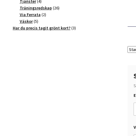
4
produkter
Tjänster
4
produkter
26
Träningsredskap
26
2
produkter
Via Ferrata
2
5
produkter
Väskor
5
produkter
3
Har du precis tagit grönt kort?
3
produkter
S
v
E
i
l
l
v
i
l
l
V
V