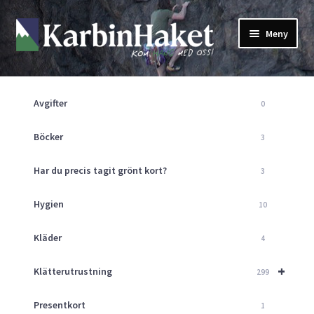
Hoppa
Hoppa
Meny
till
till
navigering
innehåll
Shop
Om Oss
Avgifter
0
Returpolicy
Mitt Konto
Böcker
3
Butik
Har du precis tagit grönt kort?
3
Kurser
Klätterväggen
Hygien
10
Guider
Expand
Kläder
4
underm
Aktuellt
+
Klätterutrustning
299
Presentkort
1