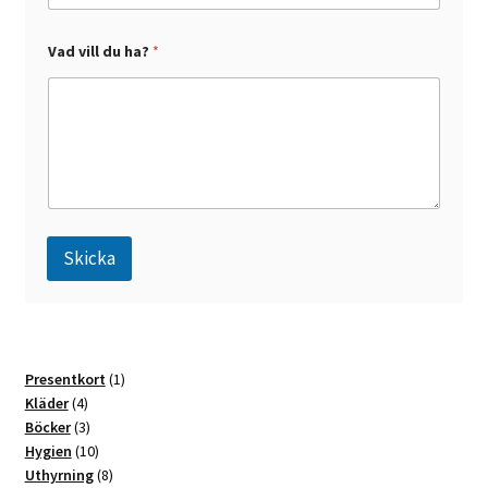
h
a
?
Vad vill du ha?
*
Skicka
A
l
t
1
Presentkort
1
e
4
produkt
Kläder
4
r
produkter
3
Böcker
3
n
produkter
10
Hygien
10
a
produkter
8
Uthyrning
8