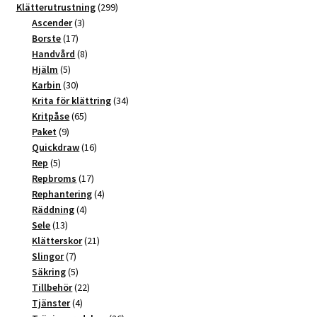
t
produkter
299
Klätterutrustning
299
3
produkter
Ascender
3
i
17
produkter
Borste
17
v
produkter
8
Handvård
8
e
5
produkter
Hjälm
5
:
produkter
30
Karbin
30
produkter
34
Krita för klättring
34
65
produkter
Kritpåse
65
9
produkter
Paket
9
produkter
16
Quickdraw
16
5
produkter
Rep
5
produkter
17
Repbroms
17
produkter
4
Rephantering
4
4
produkter
Räddning
4
13
produkter
Sele
13
produkter
21
Klätterskor
21
7
produkter
Slingor
7
produkter
5
Säkring
5
produkter
22
Tillbehör
22
4
produkter
Tjänster
4