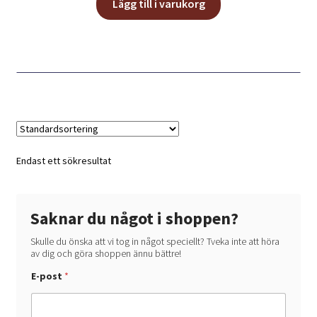
Lägg till i varukorg
Endast ett sökresultat
Saknar du något i shoppen?
Skulle du önska att vi tog in något speciellt? Tveka inte att höra
av dig och göra shoppen ännu bättre!
V
E-post
*
a
d
d
u