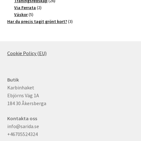
produkter
26
Träningsredskap
26
2
produkter
Via Ferrata
2
5
produkter
Väskor
5
produkter
3
Har du precis tagit grönt kort?
3
produkter
Cookie Policy (EU)
Butik
Karbinhaket
Ebjörns Väg 1A
184 30 Åkersberga
Kontakta oss
info@sarida.se
+46705524324