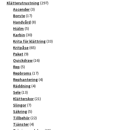
t
produkter
297
Klätterutrustning
297
3
produkter
Ascender
3
i
17
produkter
Borste
17
v
produkter
8
Handvård
8
e
5
produkter
Hjälm
5
:
produkter
30
Karbin
30
produkter
33
Krita för klättring
33
65
produkter
Kritpåse
65
9
produkter
Paket
9
produkter
16
Quickdraw
16
5
produkter
Rep
5
produkter
17
Repbroms
17
produkter
4
Rephantering
4
4
produkter
Räddning
4
13
produkter
Sele
13
produkter
21
Klätterskor
21
7
produkter
Slingor
7
produkter
5
Säkring
5
produkter
22
Tillbehör
22
4
produkter
Tjänster
4