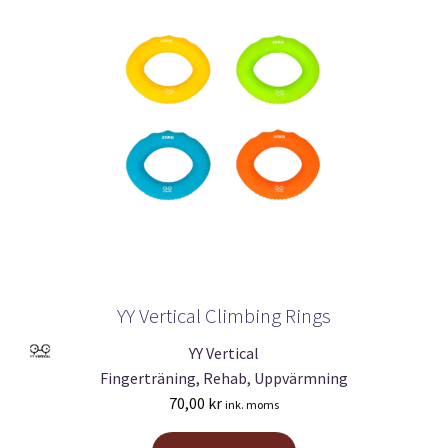
YY Vertical Climbing Rings
YY Vertical
Fingerträning, Rehab, Uppvärmning
70,00
kr
ink. moms
Den