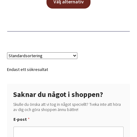
Välj alternativ
här
produkten
har
flera
varianter.
De
olika
alternativen
kan
Endast ett sökresultat
väljas
på
produktsidan
Saknar du något i shoppen?
Skulle du önska att vi tog in något speciellt? Tveka inte att höra
av dig och göra shoppen ännu bättre!
E-post
*