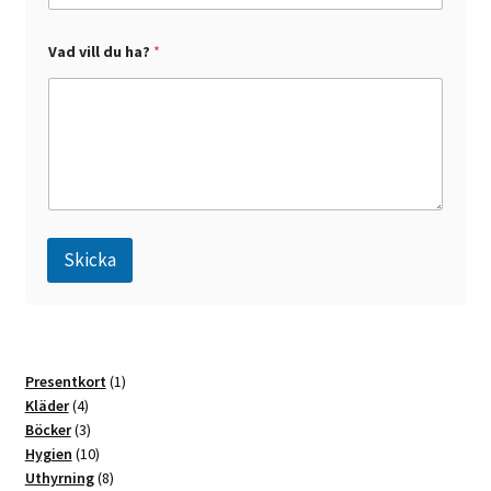
*
Vad vill du ha?
*
*
d
u
Skicka
A
l
t
1
Presentkort
1
e
4
produkt
Kläder
4
r
produkter
3
Böcker
3
n
produkter
10
Hygien
10
a
produkter
8
Uthyrning
8