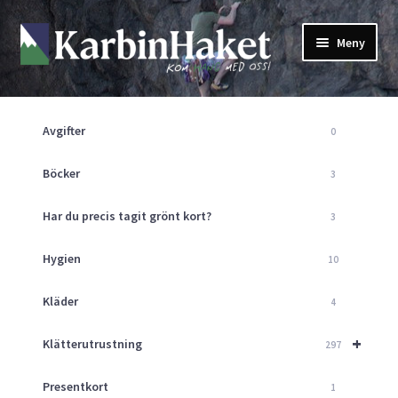
Hoppa
Hoppa
Meny
till
till
navigering
innehåll
Shop
Om Oss
Avgifter
0
Returpolicy
Mitt Konto
Böcker
3
Butik
Har du precis tagit grönt kort?
3
Kurser
Klätterväggen
Hygien
10
Guider
Expand
Kläder
4
underm
Aktuellt
+
Klätterutrustning
297
Presentkort
1