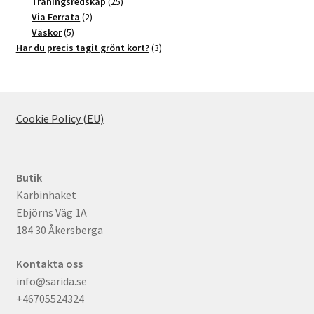
produkter
25
Träningsredskap
25
2
produkter
Via Ferrata
2
5
produkter
Väskor
5
produkter
3
Har du precis tagit grönt kort?
3
produkter
Cookie Policy (EU)
Butik
Karbinhaket
Ebjörns Väg 1A
184 30 Åkersberga
Kontakta oss
info@sarida.se
+46705524324