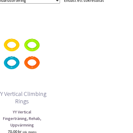
Endast ett sökresultat
YY Vertical Climbing
Rings
YY Vertical
Fingerträning, Rehab,
Uppvärmning
70,00
kr
ink. moms