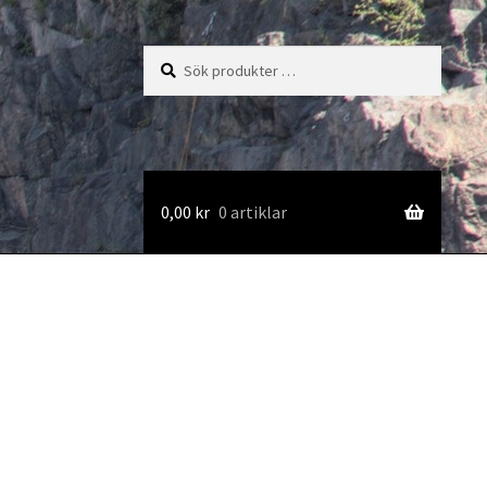
Sök
Sök
efter:
0,00
kr
0 artiklar