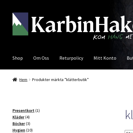
Hoppa
Hoppa
till
till
navigering
innehåll
Shop
Om Oss
Returpolicy
Mitt Konto
Bu
Hem
Produkter märkta ”klätterbutik”
k
1
Presentkort
1
4
produkt
Kläder
4
produkter
3
Böcker
3
produkter
10
Hygien
10