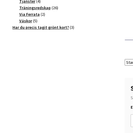
4
produkter
Tjänster
4
produkter
26
Träningsredskap
26
2
produkter
Via Ferrata
2
5
produkter
Väskor
5
produkter
3
Har du precis tagit grönt kort?
3
produkter
S
E
u
v
i
l
l