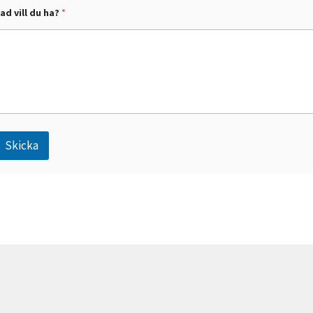
ad vill du ha?
*
Skicka
A
n