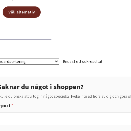
Den
Välj alternativ
här
produkten
har
flera
varianter.
De
olika
alternativen
Endast ett sökresultat
kan
väljas
på
Saknar du något i shoppen?
produktsidan
kulle du önska att vi tog in något speciellt? Tveka inte att höra av dig och göra
d
-post
*