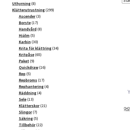
produkter
8
Uthyrning
8
produkter
299
Klätterutrustning
299
3
produkter
Ascender
3
17
produkter
Borste
17
produkter
8
Handvård
8
5
produkter
Hjälm
5
produkter
30
Karbin
30
produkter
34
Krita för klättring
34
65
produkter
Kritpåse
65
9
produkter
Paket
9
produkter
16
Quickdraw
16
5
produkter
Rep
5
produkter
17
Repbroms
17
produkter
4
Rephantering
4
4
produkter
Räddning
4
13
produkter
Sele
13
produkter
21
Klätterskor
21
7
produkter
Slingor
7
produkter
5
Säkring
5
produkter
22
Tillbehör
22