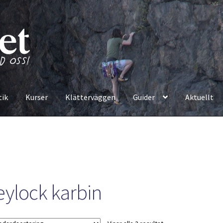
tik
Kurser
Klätterväggen
Guider
Aktuellt
eylock karbin