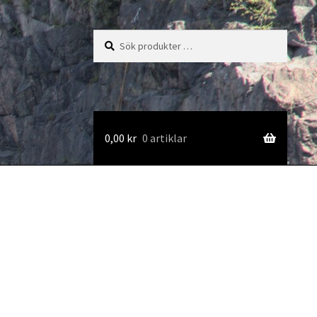
Sök
Sök
efter:
0,00
kr
0 artiklar