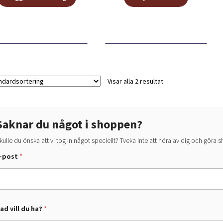
här
produkten
har
flera
varianter.
De
olika
alternative
Visar alla 2 resultat
kan
väljas
på
Saknar du något i shoppen?
produktsid
kulle du önska att vi tog in något speciellt? Tveka inte att höra av dig och göra
d
-post
*
p
o
ad vill du ha?
*