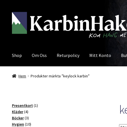
Hoppa
Hoppa
till
till
navigering
innehåll
Shop
Om Oss
Returpolicy
Mitt Konto
Bu
Hem
Produkter märkta ”keylock karbin”
k
1
Presentkort
1
4
produkt
Kläder
4
produkter
3
Böcker
3
produkter
10
Hygien
10