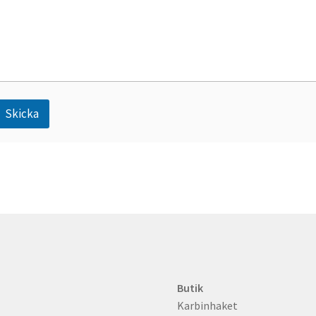
Skicka
A
n
Butik
Karbinhaket