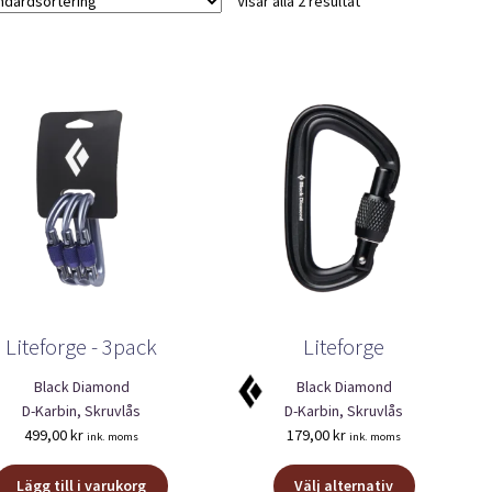
Visar alla 2 resultat
Liteforge - 3pack
Liteforge
Black Diamond
Black Diamond
D-Karbin, Skruvlås
D-Karbin, Skruvlås
499,00
kr
179,00
kr
ink. moms
ink. moms
Den
Lägg till i varukorg
Välj alternativ