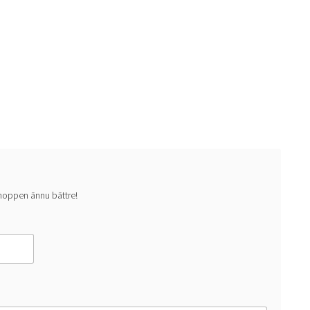
n
an
 shoppen ännu bättre!