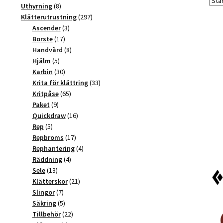
produkter
8
Uthyrning
8
produkter
297
Klätterutrustning
297
3
produkter
Ascender
3
17
produkter
Borste
17
produkter
8
Handvård
8
5
produkter
Hjälm
5
produkter
30
Karbin
30
produkter
33
Krita för klättring
33
65
produkter
Kritpåse
65
9
produkter
Paket
9
produkter
16
Quickdraw
16
5
produkter
Rep
5
produkter
17
Repbroms
17
produkter
4
Rephantering
4
4
produkter
Räddning
4
13
produkter
Sele
13
produkter
21
Klätterskor
21
7
produkter
Slingor
7
produkter
5
Säkring
5
produkter
22
Tillbehör
22