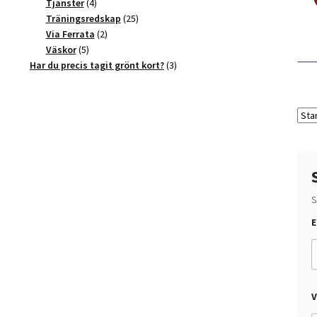
4
produkter
Tjänster
4
produkter
25
Träningsredskap
25
2
produkter
Via Ferrata
2
5
produkter
Väskor
5
produkter
3
Har du precis tagit grönt kort?
3
produkter
S
E
u
*
E
-
s
V
t