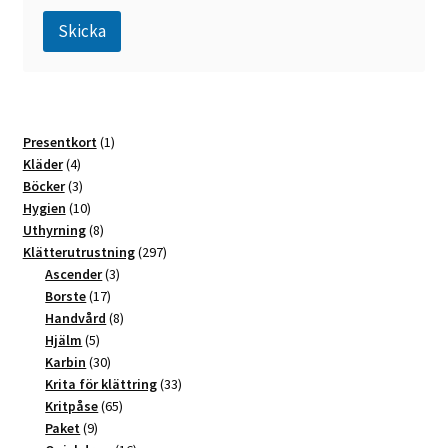
Skicka
A
l
t
1
Presentkort
1
e
4
produkt
Kläder
4
r
produkter
3
Böcker
3
n
produkter
10
Hygien
10
a
produkter
8
Uthyrning
8
t
produkter
297
Klätterutrustning
297
3
produkter
Ascender
3
i
17
produkter
Borste
17
v
produkter
8
Handvård
8
e
5
produkter
Hjälm
5
:
produkter
30
Karbin
30
produkter
33
Krita för klättring
33
65
produkter
Kritpåse
65
9
produkter
Paket
9