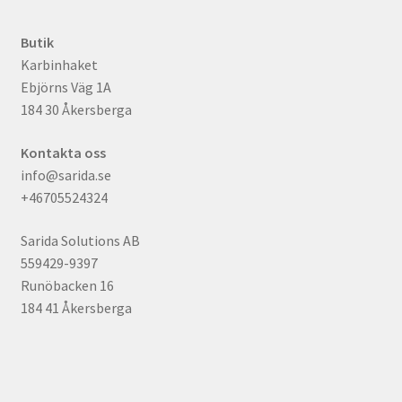
Butik
Karbinhaket
Ebjörns Väg 1A
184 30 Åkersberga
Kontakta oss
info@sarida.se
+46705524324
Sarida Solutions AB
559429-9397
Runöbacken 16
184 41 Åkersberga