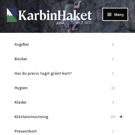
Hoppa
Hoppa
Meny
till
till
navigering
innehåll
Shop
Om Oss
Avgifter
0
Returpolicy
Mitt Konto
Böcker
3
Butik
Har du precis tagit grönt kort?
3
Kurser
Klätterväggen
Hygien
10
Guider
Expand
Kläder
4
underm
Aktuellt
+
Klätterutrustning
297
Presentkort
1