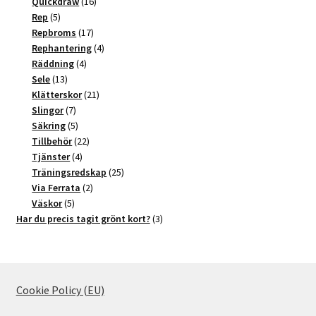
produkter
16
Quickdraw
16
5
produkter
Rep
5
produkter
17
Repbroms
17
produkter
4
Rephantering
4
4
produkter
Räddning
4
13
produkter
Sele
13
produkter
21
Klätterskor
21
7
produkter
Slingor
7
produkter
5
Säkring
5
produkter
22
Tillbehör
22
4
produkter
Tjänster
4
produkter
25
Träningsredskap
25
2
produkter
Via Ferrata
2
5
produkter
Väskor
5
produkter
3
Har du precis tagit grönt kort?
3
produkter
Cookie Policy (EU)