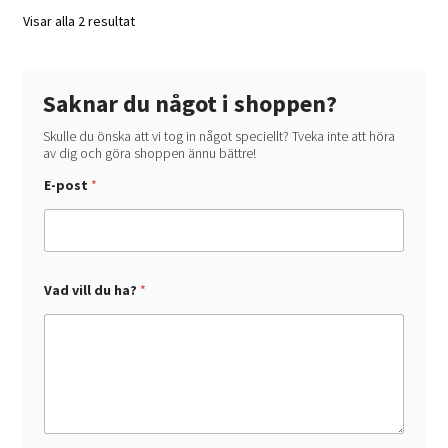
Visar alla 2 resultat
Saknar du något i shoppen?
Skulle du önska att vi tog in något speciellt? Tveka inte att höra
av dig och göra shoppen ännu bättre!
v
E-post
*
i
l
l
E
-
p
o
Vad vill du ha?
*
s
t
v
i
l
l