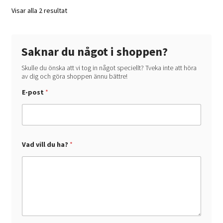
kan
Visar alla 2 resultat
väljas
på
produktsidan
Saknar du något i shoppen?
Skulle du önska att vi tog in något speciellt? Tveka inte att höra
av dig och göra shoppen ännu bättre!
E-post
*
V
Vad vill du ha?
*
a
d
h
a
?
d
u