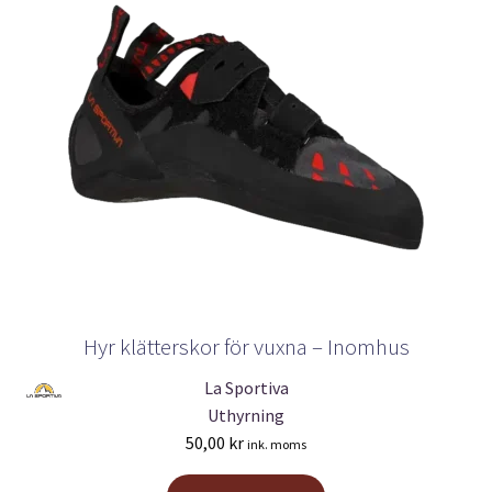
Hyr klätterskor för vuxna – Inomhus
La Sportiva
Uthyrning
50,00
kr
ink. moms
Den