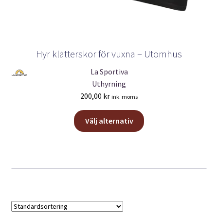
Hyr klätterskor för vuxna – Utomhus
La Sportiva
Uthyrning
200,00
kr
ink. moms
Den
Välj alternativ
här
produkten
har
flera
varianter.
De
olika
alternativen