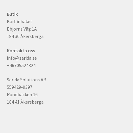
Butik
Karbinhaket
Ebjörns Väg 1A
184 30 Åkersberga
Kontakta oss
info@sarida.se
+46705524324
Sarida Solutions AB
559429-9397
Runöbacken 16
184 41 Åkersberga