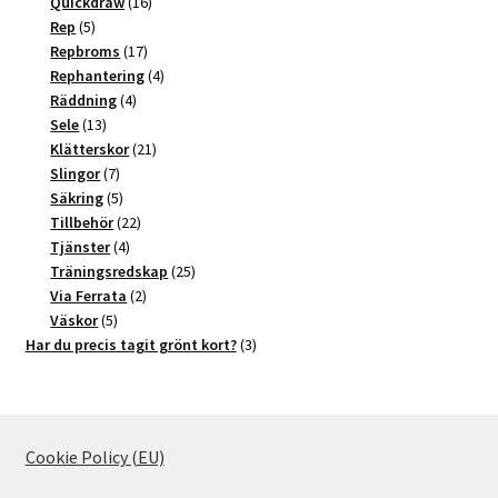
produkter
16
Quickdraw
16
5
produkter
Rep
5
produkter
17
Repbroms
17
produkter
4
Rephantering
4
4
produkter
Räddning
4
13
produkter
Sele
13
produkter
21
Klätterskor
21
7
produkter
Slingor
7
produkter
5
Säkring
5
produkter
22
Tillbehör
22
4
produkter
Tjänster
4
produkter
25
Träningsredskap
25
2
produkter
Via Ferrata
2
5
produkter
Väskor
5
produkter
3
Har du precis tagit grönt kort?
3
produkter
Cookie Policy (EU)