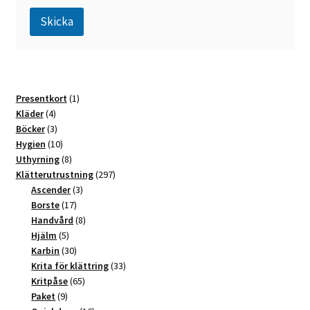
Skicka
A
l
t
1
Presentkort
1
e
4
produkt
Kläder
4
r
produkter
3
Böcker
3
n
produkter
10
Hygien
10
a
produkter
8
Uthyrning
8
t
produkter
297
Klätterutrustning
297
3
produkter
Ascender
3
i
17
produkter
Borste
17
v
produkter
8
Handvård
8
e
5
produkter
Hjälm
5
:
produkter
30
Karbin
30
produkter
33
Krita för klättring
33
65
produkter
Kritpåse
65
9
produkter
Paket
9