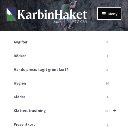
Hoppa
Hoppa
Meny
till
till
navigering
innehåll
Shop
Om Oss
Avgifter
0
Returpolicy
Mitt Konto
Böcker
3
Butik
Har du precis tagit grönt kort?
3
Kurser
Klätterväggen
Hygien
10
Guider
Expand
Kläder
4
underm
Aktuellt
+
Klätterutrustning
297
Presentkort
1