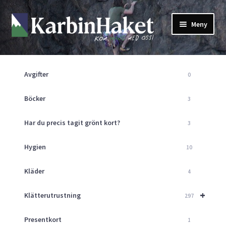
Hoppa
Hoppa
Meny
till
till
navigering
innehåll
Shop
Om Oss
Avgifter
0
Returpolicy
Mitt Konto
Böcker
3
Butik
Har du precis tagit grönt kort?
3
Kurser
Klätterväggen
Hygien
10
Guider
Expand
Kläder
4
underm
Aktuellt
+
Klätterutrustning
297
Presentkort
1