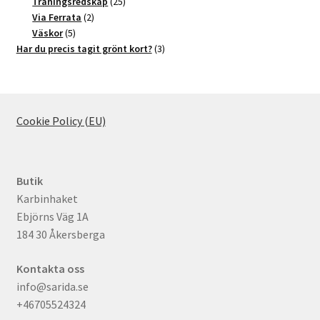
produkter
25
Träningsredskap
25
2
produkter
Via Ferrata
2
5
produkter
Väskor
5
produkter
3
Har du precis tagit grönt kort?
3
produkter
Cookie Policy (EU)
Butik
Karbinhaket
Ebjörns Väg 1A
184 30 Åkersberga
Kontakta oss
info@sarida.se
+46705524324