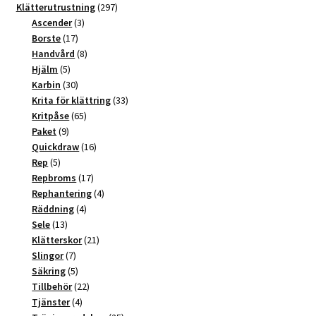
t
produkter
297
Klätterutrustning
297
3
produkter
Ascender
3
i
17
produkter
Borste
17
v
produkter
8
Handvård
8
e
5
produkter
Hjälm
5
:
produkter
30
Karbin
30
produkter
33
Krita för klättring
33
65
produkter
Kritpåse
65
9
produkter
Paket
9
produkter
16
Quickdraw
16
5
produkter
Rep
5
produkter
17
Repbroms
17
produkter
4
Rephantering
4
4
produkter
Räddning
4
13
produkter
Sele
13
produkter
21
Klätterskor
21
7
produkter
Slingor
7
produkter
5
Säkring
5
produkter
22
Tillbehör
22
4
produkter
Tjänster
4