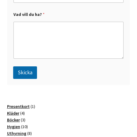
s
t
v
Vad vill du ha?
*
i
l
l
Skicka
A
l
t
1
Presentkort
1
e
4
produkt
Kläder
4
r
produkter
3
Böcker
3
n
produkter
10
Hygien
10
a
produkter
8
Uthyrning
8