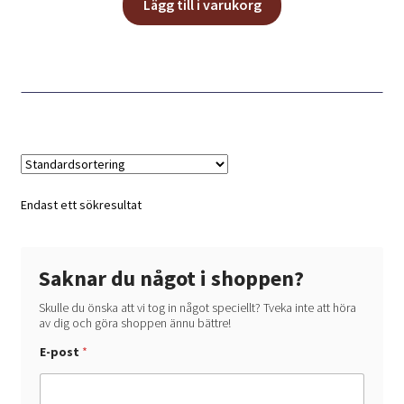
Lägg till i varukorg
Endast ett sökresultat
Saknar du något i shoppen?
Skulle du önska att vi tog in något speciellt? Tveka inte att höra
av dig och göra shoppen ännu bättre!
*
E-post
*
E
-
p
o