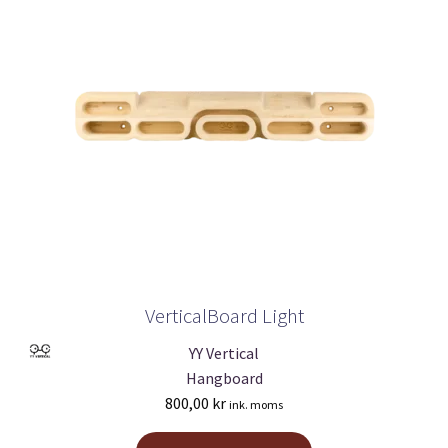
VerticalBoard Light
YY Vertical
Hangboard
800,00
kr
ink. moms